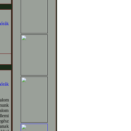
dalom
ánunk
dalom
lemi
egész
tanak