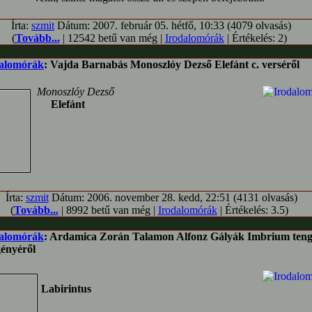
Írta:
szmit
Dátum: 2007. február 05. hétfő, 10:33 (4079 olvasás)
(
Tovább...
| 12542 betű van még |
Irodalomórák
| Értékelés: 2)
alomórák
: Vajda Barnabás Monoszlóy Dezső Elefánt c. verséről
Monoszlóy Dezső
Elefánt
Írta:
szmit
Dátum: 2006. november 28. kedd, 22:51 (4131 olvasás)
(
Tovább...
| 8992 betű van még |
Irodalomórák
| Értékelés: 3.5)
alomórák
: Ardamica Zorán Talamon Alfonz Gályák Imbrium ten
gényéről
Labirintus