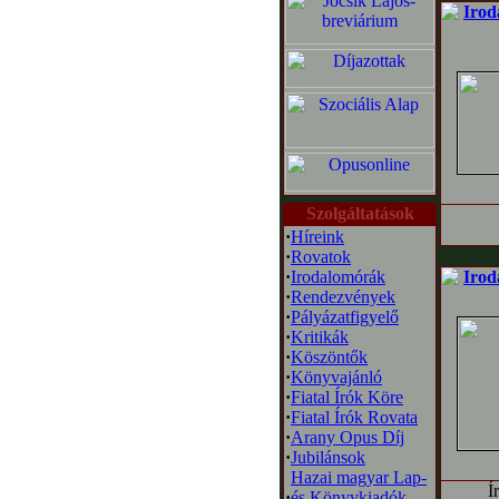
Irod
Szolgáltatások
·
Híreink
·
Rovatok
·
Irodalomórák
Irod
·
Rendezvények
·
Pályázatfigyelő
·
Kritikák
·
Köszöntők
·
Könyvajánló
·
Fiatal Írók Köre
·
Fiatal Írók Rovata
·
Arany Opus Díj
·
Jubilánsok
Hazai magyar Lap-
Í
·
és Könyvkiadók