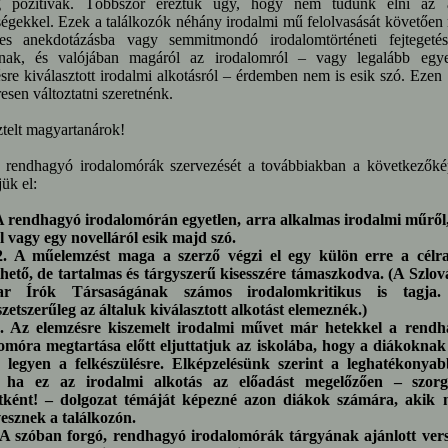
g pozitívak. Többször éreztük úgy, hogy nem tudunk élni az a
ségekkel. Ezek a találkozók néhány irodalmi mű felolvasását követően
es anekdotázásba vagy semmitmondó irodalomtörténeti fejtegeté
lnak, és valójában magáról az irodalomról – vagy legalább egye
sre kiválasztott irodalmi alkotásról – érdemben nem is esik szó. Ezen
esen változtatni szeretnénk.
elt magyartanárok!
dhagyó irodalomórák szervezését a továbbiakban a következőké
ük el:
A rendhagyó irodalomórán egyetlen, arra alkalmas irodalmi műről
l vagy egy novelláról esik majd szó.
műelemzést maga a szerző végzi el egy külön erre a célra 
hető, de tartalmas és tárgyszerű kisesszére támaszkodva. (A Szlov
r Írók Társaságának számos irodalomkritikus is tagja
zetszerűleg az általuk kiválasztott alkotást elemeznék.)
 elemzésre kiszemelt irodalmi művet már hetekkel a rendh
omóra megtartása előtt eljuttatjuk az iskolába, hogy a diákoknak
 legyen a felkészülésre. Elképzelésünk szerint a leghatékonya
, ha ez az irodalmi alkotás az előadást megelőzően – szorg
atként! – dolgozat témáját képezné azon diákok számára, akik 
vesznek a találkozón.
szóban forgó, rendhagyó irodalomórák tárgyának ajánlott vers