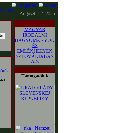
GEINK
Augusztus 7. 2026
MAGYAR
IRODALMI
HAGYOMÁNYOK
ÉS
EMLÉKHELYEK
SZLOVÁKIÁBAN
A-Z
Támogatóink
tet