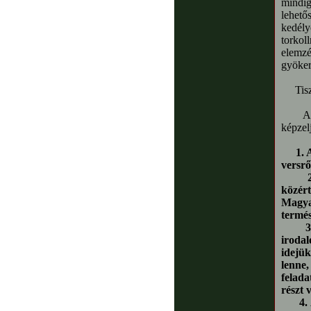
mindi
lehető
kedély
torkol
elemzé
gyöker
Tiszt
A ren
képzelj
1. 
versrő
2. A 
közért
Magya
termés
3. Az
irodal
idejük
lenne
felad
részt 
4. A 