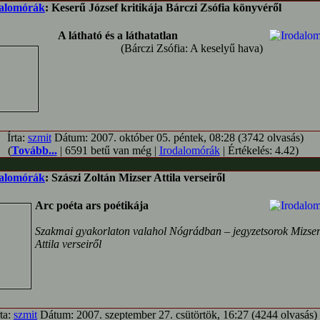
alomórák
: Keserű József kritikája Bárczi Zsófia könyvéről
A látható és a láthatatlan
(Bárczi Zsófia: A keselyű hava)
Írta:
szmit
Dátum: 2007. október 05. péntek, 08:28 (3742 olvasás)
(
Tovább...
| 6591 betű van még |
Irodalomórák
| Értékelés: 4.42)
alomórák
: Szászi Zoltán Mizser Attila verseiről
Arc poéta ars poétikája
Szakmai gyakorlaton valahol Nógrádban – jegyzetsorok Mizse
Attila verseiről
rta:
szmit
Dátum: 2007. szeptember 27. csütörtök, 16:27 (4244 olvasás)