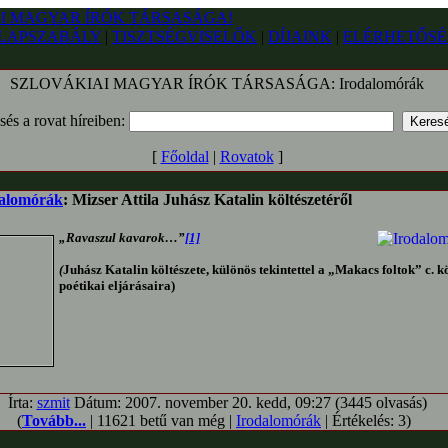
LAPSZABÁLY
|
TISZTSÉGVISELŐK
|
DÍJAINK
|
ELÉRHETŐSÉ
SZLOVÁKIAI MAGYAR ÍRÓK TÁRSASÁGA: Irodalomórák
sés a rovat híreiben:
[
Főoldal
|
Rovatok
]
alomórák
: Mizser Attila Juhász Katalin költészetéről
„Ravaszul kavarok…”
[1]
(
Juhász Katalin költészete, különös tekintettel a „Makacs foltok” c. kö
poétikai eljárásaira)
Írta:
szmit
Dátum: 2007. november 20. kedd, 09:27 (3445 olvasás)
(
Tovább...
| 11621 betű van még |
Irodalomórák
| Értékelés: 3)