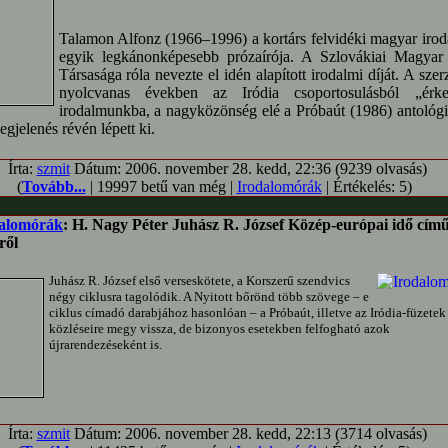
Talamon Alfonz (1966–1996) a kortárs felvidéki magyar iro
egyik legkánonképesebb prózaírója. A Szlovákiai Magyar
Társasága róla nevezte el idén alapított irodalmi díját. A szer
nyolcvanas években az Iródia csoportosulásból „érkez
irodalmunkba, a nagyközönség elé a Próbaút (1986) antológ
gjelenés révén lépett ki.
Írta:
szmit
Dátum: 2006. november 28. kedd, 22:36 (9239 olvasás)
(
Tovább...
| 19997 betű van még |
Irodalomórák
| Értékelés: 5)
alomórák
: H. Nagy Péter Juhász R. József Közép-európai idő cím
ről
Juhász R. József első verseskötete, a Korszerű szendvics
négy ciklusra tagolódik. A Nyitott bőrönd több szövege – e
ciklus címadó darabjához hasonlóan – a Próbaút, illetve az Iródia-füzetek
közléseire megy vissza, de bizonyos esetekben felfogható azok
újrarendezéseként is.
Írta:
szmit
Dátum: 2006. november 28. kedd, 22:13 (3714 olvasás)