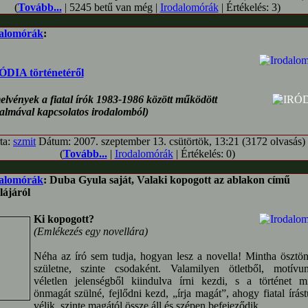
(
Tovább...
| 5245 betű van még |
Irodalomórák
| Értékelés: 3)
alomórák
:
ÓDIA történetéről
elvények a fiatal írók 1983-1986 között működött
lmával kapcsolatos irodalomból)
rta:
szmit
Dátum: 2007. szeptember 13. csütörtök, 13:21 (3172 olvasás)
(
Tovább...
|
Irodalomórák
| Értékelés: 0)
alomórák
: Duba Gyula saját, Valaki kopogott az ablakon című
lájáról
Ki kopogott?
(Emlékezés egy novellára)
Néha az író sem tudja, hogyan lesz a novella! Mintha ösztö
születne, szinte csodaként. Valamilyen ötletből, motívu
véletlen jelenségből kiindulva írni kezdi, s a történet m
önmagát szülné, fejlődni kezd, „írja magát”, ahogy fiatal írás
vélik, szinte magától össze áll és szépen befejeződik.