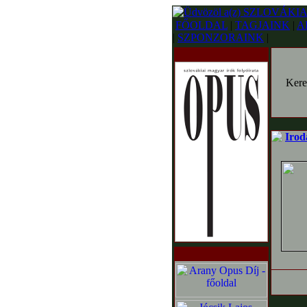
FŐOLDAL
|
TAGJAINK
|
A
|
SZPONZORAINK
|
Kere
Irod