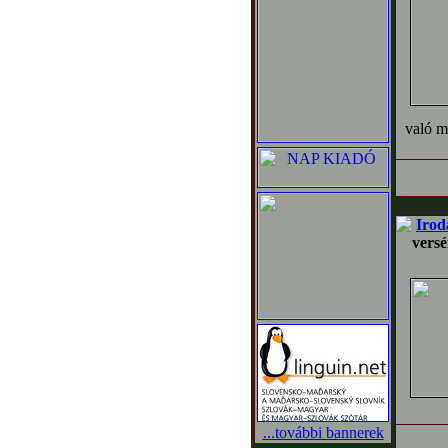
való me
Irod
versé
...további bannerek