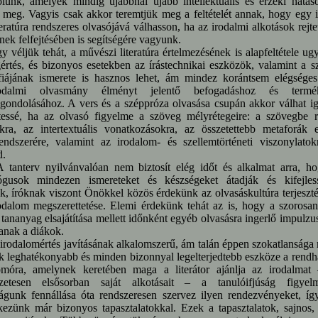
őlünk, amelyek mindig újabbnál újabb intellektuális és érzéki hatás
 meg. Vagyis csak akkor teremtjük meg a feltételét annak, hogy egy i
teratúra rendszeres olvasójává válhasson, ha az irodalmi alkotások rejte
nek felfejtésében is segítségére vagyunk.
ljük tehát, a művészi literatúra értelmezésének is alapfeltétele ug
értés, és bizonyos esetekben az írástechnikai eszközök, valamint a s
fiájának ismerete is hasznos lehet, ám mindez korántsem elégsége
rodalmi olvasmány élményt jelentő befogadáshoz és termé
gondolásához. A vers és a széppróza olvasása csupán akkor válhat i
tessé, ha az olvasó figyelme a szöveg mélyrétegeire: a szövegbe re
ókra, az intertextuális vonatkozásokra, az összetettebb metaforák 
rendszerére, valamint az irodalom- és szellemtörténeti viszonylatok
d.
terv nyilvánvalóan nem biztosít elég időt és alkalmat arra, h
gusok mindezen ismereteket és készségeket átadják és kifejles
, íróknak viszont Önökkel közös érdekünk az olvasáskultúra terjeszté
odalom megszerettetése. Elemi érdekünk tehát az is, hogy a szorosan
i tananyag elsajátítása mellett időnként egyéb olvasásra ingerlő impulzu
janak a diákok.
dalomértés javításának alkalomszerű, ám talán éppen szokatlansága 
ik leghatékonyabb és minden bizonnyal legelterjedtebb eszköze a rend
omóra, amelynek keretében maga a literátor ajánlja az irodalmat
szetesen elsősorban saját alkotásait – a tanulóifjúság figyel
águnk fennállása óta rendszeresen szervez ilyen rendezvényeket, íg
kezünk már bizonyos tapasztalatokkal. Ezek a tapasztalatok, sajnos