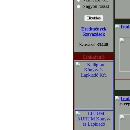
Nagyon rossz!
Irod
Eredmények
Szavazások
Szavazat
33448
Linkajánló
Irod
c. re