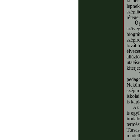
ki bel
lepnek
szépli
rétegei
Úgy vé
szöveg
biográ
szépi
tovább
élveze
allúzi
utalás
kiterje
A tan
pedagó
Nekünk
szépir
iskola
is kap
Az iro
is egy
irodal
termé
Társas
rendel