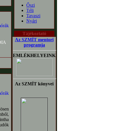
Őszi
Téli
Tavaszi
Nyári
Tájékoztató
Az SZMÍT mentori
programja
EMLÉKHELYEINK
Az SZMÍT könyvei
nösen
mból,
intha
tudók