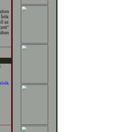
dalom
 Írók
ző az
ett”
iában
ű