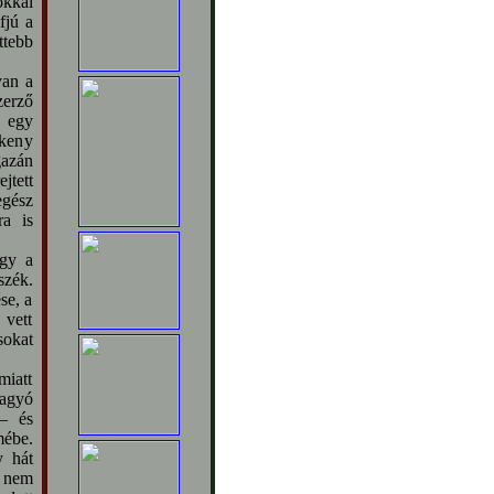
okkal
fjú a
ttebb
yan a
zerző
s egy
keny
gazán
jtett
egész
ra is
ogy a
szék.
se, a
 vett
sokat
miatt
hagyó
 – és
mébe.
y hát
, nem