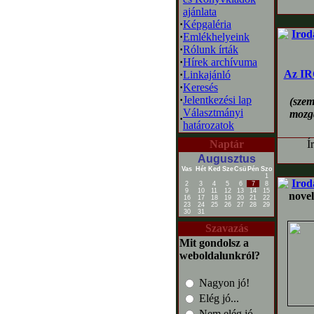
ajánlata
·
Képgaléria
Irod
·
Emlékhelyeink
·
Rólunk írták
·
Hírek archívuma
Az IR
·
Linkajánló
·
Keresés
·
Jelentkezési lap
(szem
Választmányi
mozga
·
határozatok
Naptár
Í
Augusztus
Vas
Hét
Ked
Sze
Csü
Pén
Szo
1
Irod
2
3
4
5
6
7
8
9
10
11
12
13
14
15
novel
16
17
18
19
20
21
22
23
24
25
26
27
28
29
30
31
Szavazás
Mit gondolsz a
weboldalunkról?
Nagyon jó!
Elég jó...
Nem elég jó...