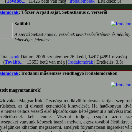
(
Tovább...
| 11425 betű van még |
Irodalomórák
| Értékelés: 5)
alomórák
: Tőzsér Árpád saját, Sebastianus c. verséről
Satöbbi
A szerző
Sebastianus
c. versének keletkezéstörténete és néhány
lehetséges jelentése
Írta:
szmit
Dátum: 2006. szeptember 26. kedd, 14:07 (4891 olvasás)
(
Tovább...
| 13653 betű van még |
Irodalomórák
| Értékelés: 3.5)
alomórák
: Irodalmi műelemzés rendhagyó irodalomórákon
elt magyartanárok!
zlovákiai Magyar Írók Társasága rendkívül fontosnak tartja a szépiro
rűsítését, az új olvasói generációk kinevelését. Ha hatékonyan kív
i, e nemes célhoz vezető első lépcsőfoknak kétségtelenül a művészi iro
erettetésének kell lennie. Viszont tudjuk, csupán azon szel
nységeket vagyunk képesek igazán mélyen, egész további életünkre, 
yiségünkre kihatóan megszeretni, amelyek folyamatosan ingereket vál