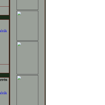
gerén