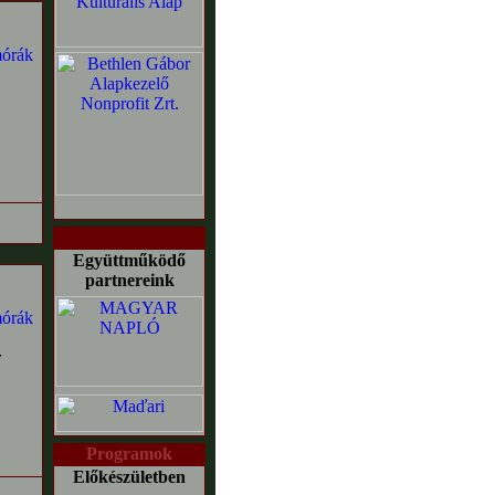
Együttműködő
partnereink
r
Programok
Előkészületben