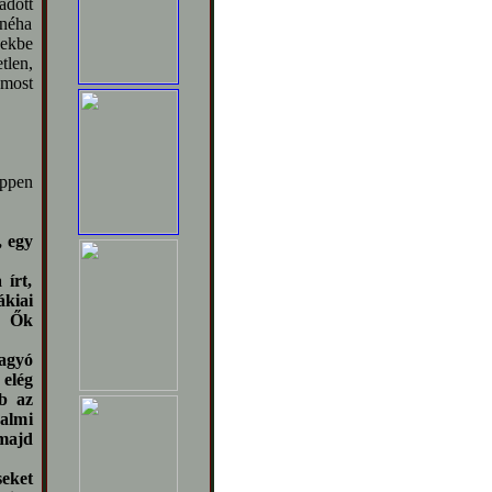
dott
 néha
sekbe
tlen,
 most
ppen
, egy
írt,
ákiai
. Ők
agyó
 elég
bb az
almi
majd
eket