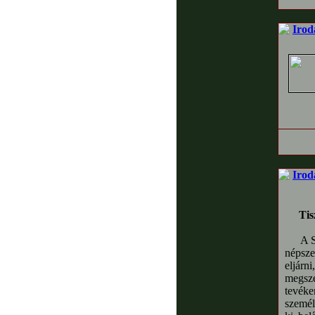
Irod
Irod
Tiszt
A S
népsze
eljárn
megsz
tevéke
személ