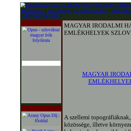
FŐOLDAL
|
TAGJAINK
|
ALAPSZABÁLY
|
TISZTSÉ
|
SZPONZORAINK
|
MAGYAR IRODALMI 
EMLÉKHELYEK SZLOV
MAGYAR IRODA
EMLÉKHELYEK
A szellemi topográfiáknak
közössége, illetve környeze