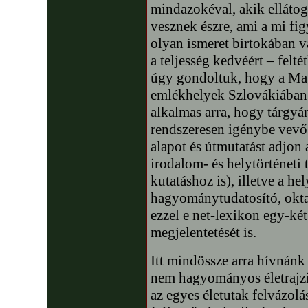
mindazokéval, akik ellátog
vesznek észre, ami a mi fig
olyan ismeret birtokában v
a teljesség kedvéért – felt
úgy gondoltuk, hogy a Ma
emlékhelyek Szlovákiában 
alkalmas arra, hogy tárgyán
rendszeresen igénybe vevő 
alapot és útmutatást adjon 
irodalom- és helytörténeti
kutatáshoz is), illetve a h
hagyománytudatosító, okt
ezzel e net-lexikon egy-ké
megjelentetését is.
Itt mindössze arra hívnánk
nem hagyományos életrajzi
az egyes életutak felvázolá