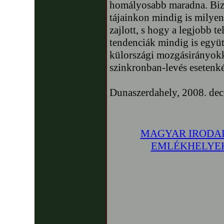
homályosabb maradna. Bizo
tájainkon mindig is milyen
zajlott, s hogy a legjobb te
tendenciák mindig is együt
külországi mozgásirányokka
szinkronban-levés esetenké
Dunaszerdahely, 2008. de
MAGYAR IRODA
EMLÉKHELYEK