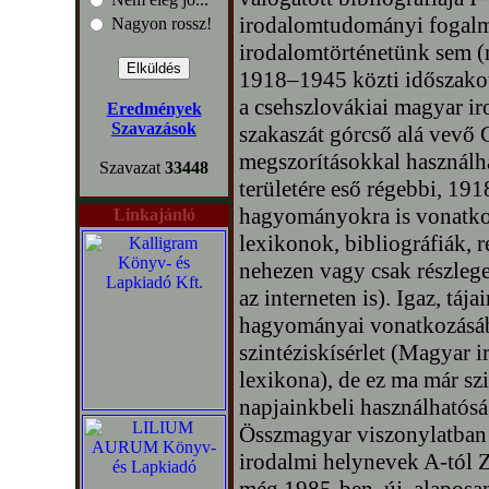
irodalomtudományi fogalma
Nagyon rossz!
irodalomtörténetünk sem (
1918–1945 közti időszakot
a csehszlovákiai magyar i
Eredmények
Szavazások
szakaszát górcső alá vevő
megszorításokkal használha
Szavazat
33448
területére eső régebbi, 19
hagyományokra is vonatko
Linkajánló
lexikonok, bibliográfiák, 
nehezen vagy csak részleg
az interneten is). Igaz, tá
hagyományai vonatkozásáb
szintéziskísérlet (Magyar
lexikona), de ez ma már szi
napjainkbeli használhatósá
Összmagyar viszonylatban
irodalmi helynevek A-tól 