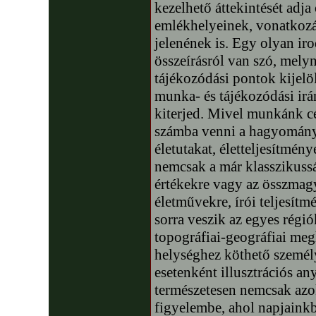
kezelhető áttekintését adj
emlékhelyeinek, vonatkoz
jelenének is. Egy olyan ir
összeírásról van szó, mel
tájékozódási pontok kijelö
munka- és tájékozódási irán
kiterjed. Mivel munkánk c
számba venni a hagyomán
életutakat, életteljesítmény
nemcsak a már klasszikussá 
értékekre vagy az összmag
életművekre, írói teljesít
sorra veszik az egyes régió
topográfiai-geográfiai meg
helységhez köthető személ
esetenként illusztrációs a
természetesen nemcsak azok
figyelembe, ahol napjaink