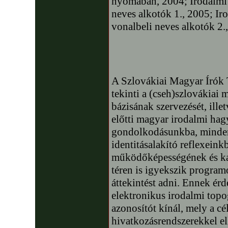
nyomában, 2004; Irodalmi 
neves alkotók 1., 2005; Ir
vonalbeli neves alkotók 2
A Szlovákiai Magyar Írók 
tekinti a (cseh)szlovákiai
bázisának szervezését, ille
előtti magyar irodalmi hag
gondolkodásunkba, mindenn
identitásalakító reflexeink
működőképességének és kap
téren is igyekszik programo
áttekintést adni. Ennek ér
elektronikus irodalmi topog
azonosítót kínál, mely a c
hivatkozásrendszerekkel el