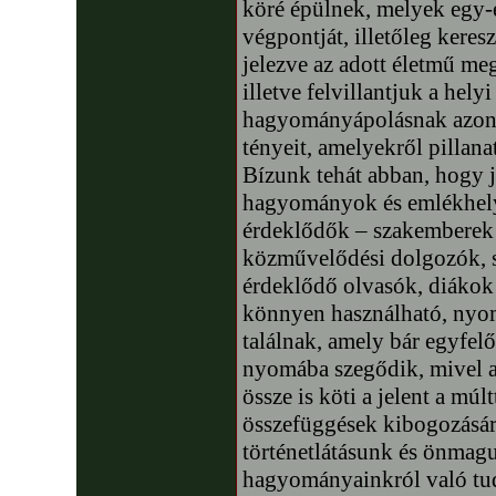
köré épülnek, melyek egy-
végpontját, illetőleg keresz
jelezve az adott életmű me
illetve felvillantjuk a hely
hagyományápolásnak azon 
tényeit, amelyekről pilla
Bízunk tehát abban, hogy j
hagyományok és emlékhely
érdeklődők – szakemberek 
közművelődési dolgozók, s 
érdeklődő olvasók, diákok 
könnyen használható, nyomo
találnak, amely bár egyfelő
nyomába szegődik, mivel a
össze is köti a jelent a múlt
összefüggések kibogozásár
történetlátásunk és önmag
hagyományainkról való tud