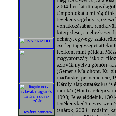
még 1985-ben, új, alaposan
2004-ben látott napvilágo
támpontokat a mi régióin
tevékenységéhez is, egész
vonatkozásában, rendkívül 
kiterjedésű, s nehézkesen 
néhány, egy-egy szakterüle
esetleg tájegységet áttekint
lexikon, mint például Més
magyarországi iskolai filoz
szlovák nyelvű gömöri–kis
(Gemer a Malohont. Kultúrn
maďarskej proveniencie, 1
Károly alapkutatásokra is 
munkái (Honti arcképcsarno
1998; Jeles elődeink. 130 
tevékenykedő neves személ
tanárok, 2003; Irodalmi ka
...további bannerek