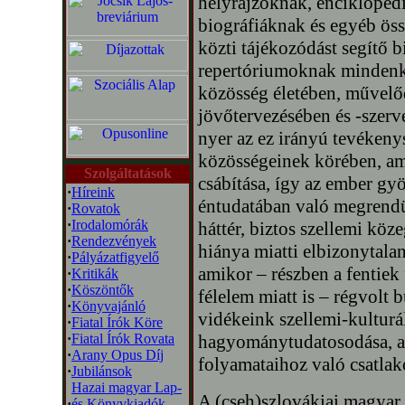
helyrajzoknak, enciklopéd
biográfiáknak és egyéb öss
közti tájékozódást segítő b
repertóriumoknak mindenk
közösség életében, művel
jövőtervezésében és -szerv
nyer az ez irányú tevékeny
közösségeinek körében, am
Szolgáltatások
csábítása, így az ember gy
·
Híreink
éntudatában való megrendül
·
Rovatok
·
Irodalomórák
háttér, biztos szellemi köz
·
Rendezvények
hiánya miatti elbizonytalan
·
Pályázatfigyelő
amikor – részben a fentiek 
·
Kritikák
·
Köszöntők
félelem miatt is – régvolt
·
Könyvajánló
vidékeink szellemi-kulturá
·
Fiatal Írók Köre
·
Fiatal Írók Rovata
hagyománytudatosodása, a m
·
Arany Opus Díj
folyamataihoz való csatlak
·
Jubilánsok
Hazai magyar Lap-
A (cseh)szlovákiai magyar 
·
és Könyvkiadók