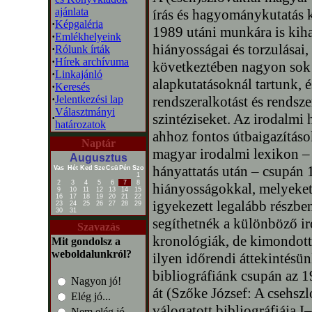
ajánlata
írás és hagyománykutatás ko
·
Képgaléria
1989 utáni munkára is kihat
·
Emlékhelyeink
hiányosságai és torzulásai
·
Rólunk írták
·
Hírek archívuma
következtében nagyon sok 
·
Linkajánló
alapkutatásoknál tartunk, é
·
Keresés
·
Jelentkezési lap
rendszeralkotást és rendsz
Választmányi
szintéziseket. Az irodalm
·
határozatok
ahhoz fontos útbaigazításo
Naptár
magyar irodalmi lexikon – 
Augusztus
hányattatás után – csupán 
Vas
Hét
Ked
Sze
Csü
Pén
Szo
1
2
3
4
5
6
7
8
hiányosságokkal, melyeket
9
10
11
12
13
14
15
16
17
18
19
20
21
22
igyekezett legalább részben
23
24
25
26
27
28
29
30
31
segíthetnék a különböző ir
Szavazás
kronológiák, de kimondott
Mit gondolsz a
weboldalunkról?
ilyen időrendi áttekintésü
bibliográfiánk csupán az 1
Nagyon jó!
át (Szőke József: A csehsz
Elég jó...
válogatott bibliográfiája I
Nem elég jó...