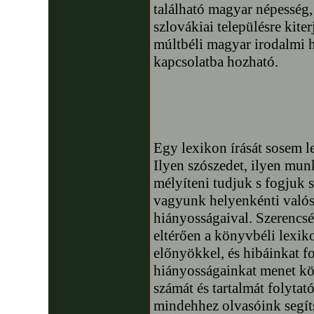
található magyar népessé
szlovákiai településre kite
múltbéli magyar irodalmi
kapcsolatba hozható.
Egy lexikon írását sosem l
Ilyen szószedet, ilyen mun
mélyíteni tudjuk s fogjuk s
vagyunk helyenkénti valós
hiányosságaival. Szerencsé
eltérően a könyvbéli lexik
előnyökkel, és hibáinkat f
hiányosságainkat menet kö
számát és tartalmát folytat
mindehhez olvasóink segít