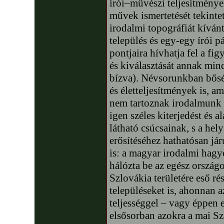
írói–művészi teljesítménye
művek ismertetését tekint
irodalmi topográfiát kíván
település és egy-egy írói 
pontjaira hívhatja fel a fi
és kiválasztását annak min
bízva). Névsorunkban bősé
és életteljesítmények is, a
nem tartoznak irodalmunk é
igen széles kiterjedést és 
látható csúcsainak, s a he
erősítéséhez hathatósan jár
is: a magyar irodalmi hag
hálózta be az egész országo
Szlovákia területére eső rés
településeket is, ahonnan 
teljességgel – vagy éppen 
elsősorban azokra a mai Szl