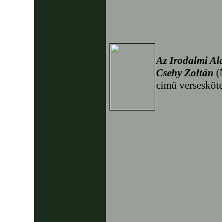
Az Irodalmi Al
Csehy Zoltán
(
című versesköte