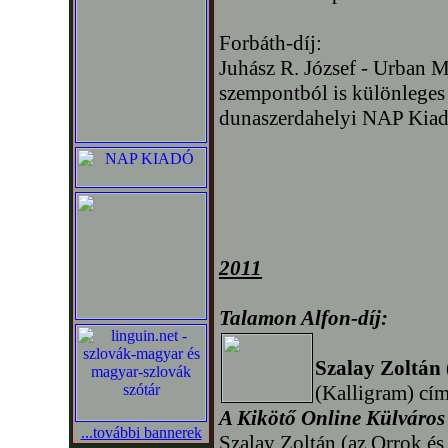
Forbáth-díj:
Juhász R. József - Urban 
szempontból is különleges 
dunaszerdahelyi NAP Kiad
2011
Talamon Alfon-díj:
Szalay Zoltán
(Kalligram) cím
A Kikötő Online Külváros
...további bannerek
Szalay Zoltán (az Orrok és