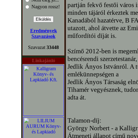
partján fekvő festői város 
Nagyon rossz!
minden tájáról érkeztek m
Kanadából hazatérve, B F
utazott, ahol átvette az 
Eredmények
műfordítói díját is.
Szavazások
Szavazat
33448
Szímő 2012-ben is megemlék
bencésrendi szerzetestanár, 
Linkajánló
Jedlik Ányos Istvánról. A t
emlékünnepségen a
Jedlik Ányos Társaság elnö
Tihamér vegyésznek, tudo
adta át.
Talamon-díj:
György Norbert - a Kallig
Átmeneti állapot című nove