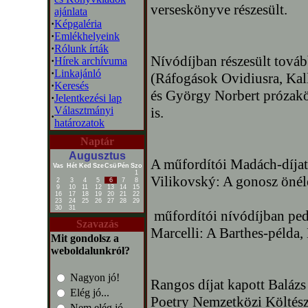
verseskönyve részesült.
ajánlata
·
Képgaléria
·
Emlékhelyeink
·
Rólunk írták
Nívódíjban részesült tová
·
Hírek archívuma
·
Linkajánló
(Ráfogások Ovidiusra, Kal
·
Keresés
és György Norbert prózaköt
·
Jelentkezési lap
Választmányi
is.
·
határozatok
Naptár
Augusztus
A műfordítói Madách-díjat
Vas
Hét
Ked
Sze
Csü
Pén
Szo
1
Vilikovský: A gonosz önéle
2
3
4
5
6
7
8
9
10
11
12
13
14
15
16
17
18
19
20
21
22
23
24
25
26
27
28
29
30
31
műfordítói nívódíjban ped
Szavazás
Marcelli: A Barthes-példa, 
Mit gondolsz a
weboldalunkról?
Nagyon jó!
Rangos díjat kapott Balázs
Elég jó...
Poetry Nemzetközi Költész
Nem elég jó...