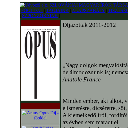
FŐOLDAL
|
TAGJAINK
|
ALAPSZABÁLY
|
TISZTSÉ
|
SZPONZORAINK
|
Díjazottak 2011-2012
„Nagy dolgok megvalósítás
de álmodoznunk is; nemcsa
Anatole France
Minden ember, aki alkot, v
elismerésre, dicséretre, sőt
A kiemelkedő írói, fordító
az évben sem maradt el.