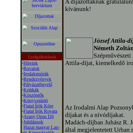
A díjazottaknak gratulálun
kívánunk!
József Attila-dí
Németh Zoltá
Szépművészeti 
Szolgáltatások
Attila-díjat, kiemelkedő i
·
Híreink
·
Rovatok
·
Irodalomórák
·
Rendezvények
·
Pályázatfigyelő
·
Kritikák
·
Köszöntők
·
Könyvajánló
·
Fiatal Írók Köre
Az Irodalmi Alap Pozsonyb
·
Fiatal Írók Rovata
díjakat és a nívódíjakat.
·
Arany Opus Díj
Madách-díjban Juhász R. J
·
Jubilánsok
Hazai magyar Lap-
által megjelentetett Urba
·
és Könyvkiadók