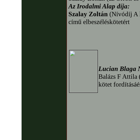
Az Irodalmi Alap díja:
Szalay Zoltán
(Nívódíj A 
című elbeszéléskötetért
Lucian Blaga N
Balázs F Attila
kötet fordításáé