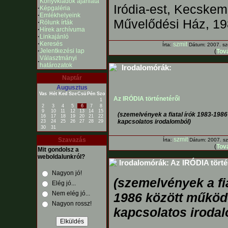
Könyvkiadók ajánlata
Iródia-est, Kecskem
·
Képgaléria
·
Emlékhelyeink
Művelődési Ház, 198
·
Rólunk írták
·
Hírek archívuma
·
Linkajánló
·
Keresés
szmit
Írta:
Dátum: 2007. sz
·
Jelentkezési lap
(
Tová
Választmányi
·
határozatok
Irodalomórák:
Naptár
Augusztus
Vas
Hét
Ked
Sze
Csü
Pén
Szo
Az IRÓDIA történetéről
1
2
3
4
5
6
7
8
9
10
11
12
13
14
15
(szemelvények a fiatal írók 1983-198
16
17
18
19
20
21
22
kapcsolatos irodalomból)
23
24
25
26
27
28
29
30
31
szmit
Szavazás
Írta:
Dátum: 2007. sze
(
Tová
Mit gondolsz a
weboldalunkról?
Irodalomórák: Az IRÓDIA törté
Nagyon jó!
(szemelvények a fia
Elég jó...
Nem elég jó...
1986 között működ
Nagyon rossz!
kapcsolatos iroda