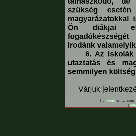
támaszkodó, de 
szükség esetén 
magyarázatokkal i
Ön diákjai el
fogadókészségét 
irodánk valamelyik
6. Az iskolák s
utaztatás és ma
semmilyen költség
Várjuk jelentkezé
szmit
Írta:
Dátum: 2006. 
(
Tová