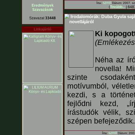
szmit
Írta:
Dátum: 2007. sze
Eredmények
(
Tovább...
| 6481
Szavazások
Irodalomórák: Duba Gyula sajá
Szavazat
33448
novellájáról
Linkajánló
Ki kopogot
(Emlékezés 
Néha az ír
novella! M
szinte csodaként
motívumból, véletle
kezdi, s a történ
fejlődni kezd, „í
írástudók vélik, s
szépen befejeződik.
szmit
Írta:
Dátum: 2007.