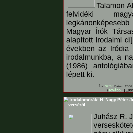
Talamon Al
felvidéki mag
legkánonképesebb 
Magyar Írók Társa
alapított irodalmi d
években az Iródia c
irodalmunkba, a n
(1986) antológiáb
lépett ki.
szmit
Írta:
Dátum: 2006. 
(
Tovább...
| 1999
Irodalomórák: H. Nagy Péter J
verséről
Juhász R. J
verseskötet