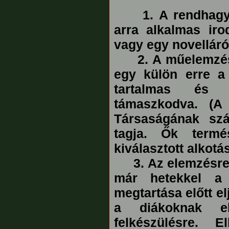
1. A rendhagy
arra alkalmas iro
vagy egy novelláró
2. A műelemzést 
egy külön erre a 
tartalmas és t
támaszkodva. (A 
Társaságának szá
tagja. Ők termés
kiválasztott alkotá
3. Az elemzésre 
már hetekkel a 
megtartása előtt el
a diákoknak e
felkészülésre. E