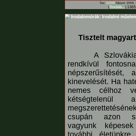
szmit
Írta:
Dátum: 2006. 
(
Tovább...
| 13653
Irodalomórák: Irodalmi műele
Tisztelt magyart
A Szlováki
rendkívül fontosn
népszerűsítését, 
kinevelését. Ha hat
nemes célhoz ve
kétségtelenül
megszerettetésének 
csupán azon sze
vagyunk képesek
további életünkre