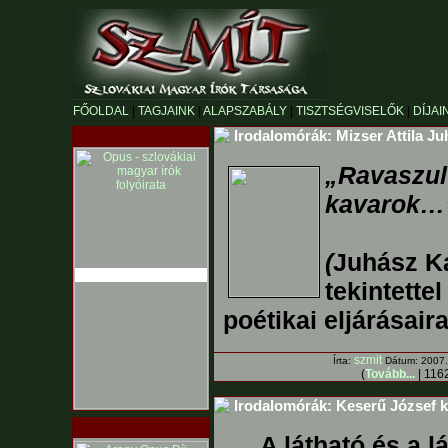
FŐOLDAL
|
TAGJAINK
|
ALAPSZABÁLY
|
TISZTSÉGVISELŐK
|
DÍJAI
Irodalomórák: Mizser Attila Ju
„Ravaszul
kavarok…
(
Juhász Ka
tekintette
poétikai eljárásaira
szmit
Írta:
Dátum: 2007. 
(
Tovább...
| 1162
Irodalomórák: Keserű József kr
A látható és a l