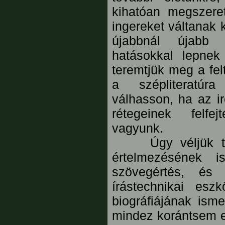
kihatóan megszere
ingereket váltanak 
újabbnál újabb i
hatásokkal lepne
teremtjük meg a fel
a szépliteratúra
válhasson, ha az ir
rétegeinek felfe
vagyunk.
Úgy véljük tehát
értelmezésének i
szövegértés, és
írástechnikai esz
biográfiájának ism
mindez korántsem e