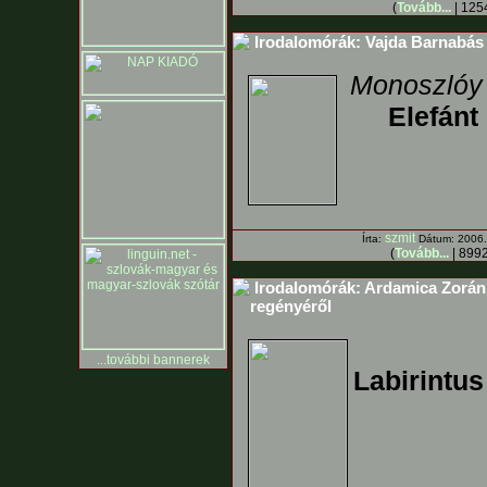
(
Tovább...
| 1254
Irodalomórák: Vajda Barnabás 
Monoszlóy
Elefánt
szmit
Írta:
Dátum: 2006. 
(
Tovább...
| 8992
Irodalomórák: Ardamica Zorán 
regényéről
...további bannerek
Labirintus