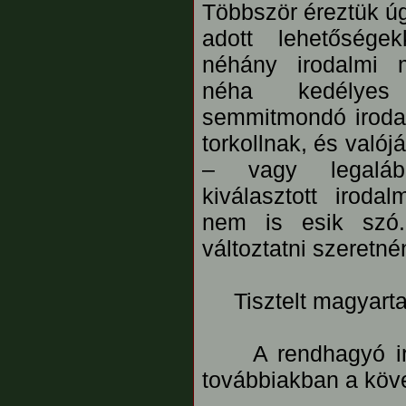
Többször éreztük úg
adott lehetősége
néhány irodalmi 
néha kedélyes
semmitmondó irodal
torkollnak, és való
– vagy legaláb
kiválasztott iroda
nem is esik szó
változtatni szeretné
Tisztelt magyarta
A rendhagyó irod
továbbiakban a köv