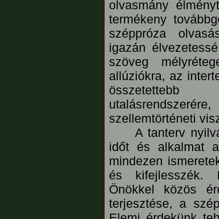
olvasmány élményt
termékeny továbbg
széppróza olvasá
igazán élvezetessé
szöveg mélyréteg
allúziókra, az inter
összetetteb
utalásrendszerére,
szellemtörténeti visz
A tanterv nyilván
időt és alkalmat 
mindezen ismeretek
és kifejlesszék.
Önökkel közös ér
terjesztése, a szé
Elemi érdekünk teh