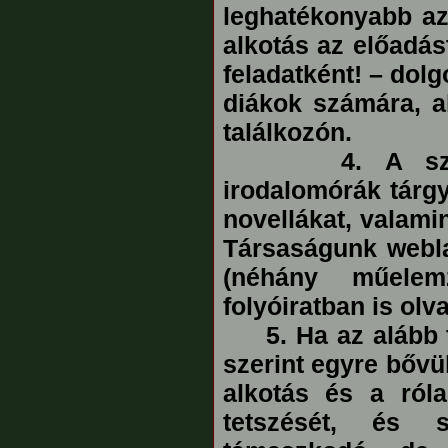
leghatékonyabb az
alkotás az előadá
feladatként! – dol
diákok számára, a
találkozón.
4. A szóban
irodalomórák tárgy
novellákat, valamin
Társaságunk webl
(néhány műele
folyóiratban is olv
5. Ha az alább t
szerint egyre bővül
alkotás és a ról
tetszését, és 