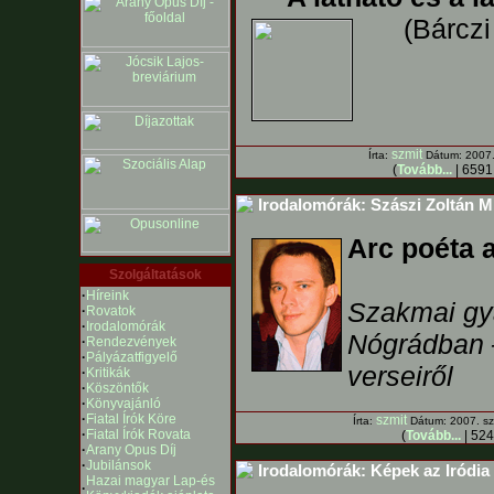
(Bárczi
szmit
Írta:
Dátum: 2007. 
(
Tovább...
| 6591 
Irodalomórák: Szászi Zoltán Miz
Arc poéta a
Szolgáltatások
·
Híreink
Szakmai gya
·
Rovatok
·
Irodalomórák
Nógrádban –
·
Rendezvények
·
Pályázatfigyelő
verseiről
·
Kritikák
·
Köszöntők
·
Könyvajánló
·
Fiatal Írók Köre
szmit
Írta:
Dátum: 2007. sze
·
Fiatal Írók Rovata
(
Tovább...
| 524
·
Arany Opus Díj
·
Jubilánsok
Irodalomórák: Képek az Iródia 
Hazai magyar Lap-és
·