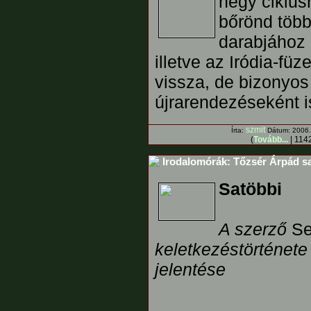
négy ciklusr
bőrönd több
darabjához 
illetve az Iródia-fü
vissza, de bizonyos
újrarendezéseként i
szmit
Írta:
Dátum: 2006. 
(
Tovább...
| 1142
Irodalomórák: Tőzsér Árpád saj
Satöbbi
A szerző
Se
keletkezéstörténete
jelentése