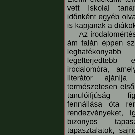
vett iskolai tana
időnként egyéb olva
is kapjanak a diáko
Az irodalomértés 
ám talán éppen szo
leghatékonyabb
legelterjedteb
irodalomóra, ame
literátor aján
természetesen elsős
tanulóifjúság f
fennállása óta re
rendezvényeket, 
bizonyos tapa
tapasztalatok, saj