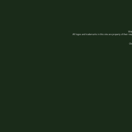
Web
All logos and trademarks in this site are property of their r
Ol