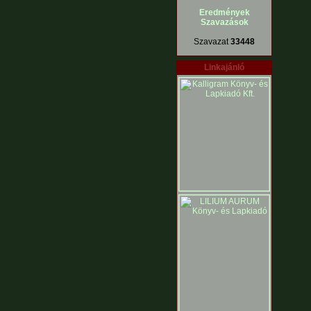
Eredmények
Szavazások
Szavazat
33448
Linkajánló