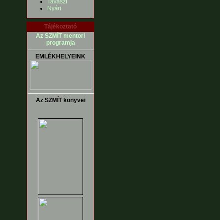
Tavaszi
Nyári
Tájékoztató
Az SZMÍT mentori
programja
EMLÉKHELYEINK
Az SZMÍT könyvei