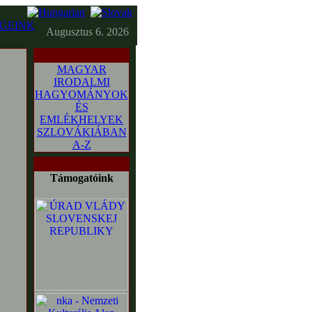
GEINK
Augusztus 6. 2026
MAGYAR
IRODALMI
HAGYOMÁNYOK
ÉS
EMLÉKHELYEK
SZLOVÁKIÁBAN
A-Z
Támogatóink