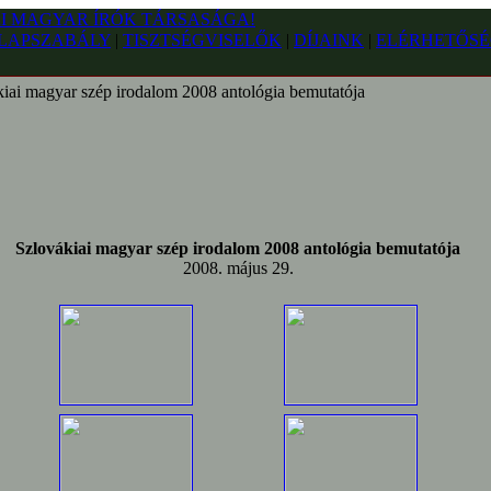
LAPSZABÁLY
|
TISZTSÉGVISELŐK
|
DÍJAINK
|
ELÉRHETŐSÉ
iai magyar szép irodalom 2008 antológia bemutatója
Szlovákiai magyar szép irodalom 2008 antológia bemutatója
2008. május 29.