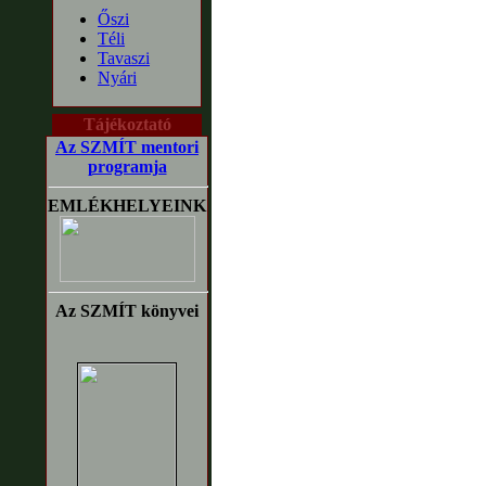
Őszi
Téli
Tavaszi
Nyári
Tájékoztató
Az SZMÍT mentori
programja
EMLÉKHELYEINK
Az SZMÍT könyvei