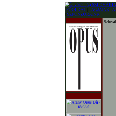
FŐOLDAL
|
TAGJAINK
|
A
|
SZPONZORAINK
|
Szlovák