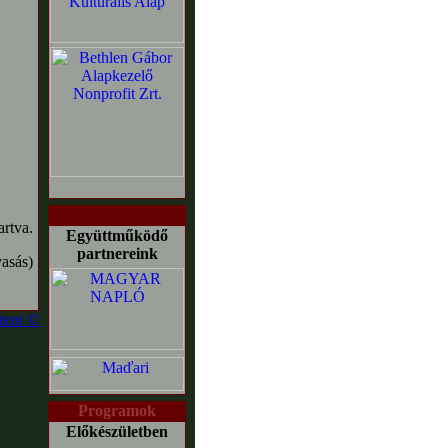
tva.
Együttműködő
partnereink
asás)
tent ©
Programok
Előkészületben