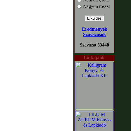
Nagyon rossz!
Eredmények
Szavazások
Szavazat
33448
Linkajánló