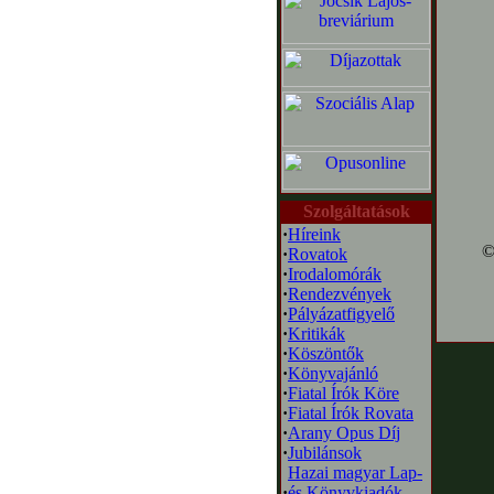
Szolgáltatások
·
Híreink
©
·
Rovatok
·
Irodalomórák
·
Rendezvények
·
Pályázatfigyelő
·
Kritikák
·
Köszöntők
·
Könyvajánló
·
Fiatal Írók Köre
·
Fiatal Írók Rovata
·
Arany Opus Díj
·
Jubilánsok
Hazai magyar Lap-
·
és Könyvkiadók