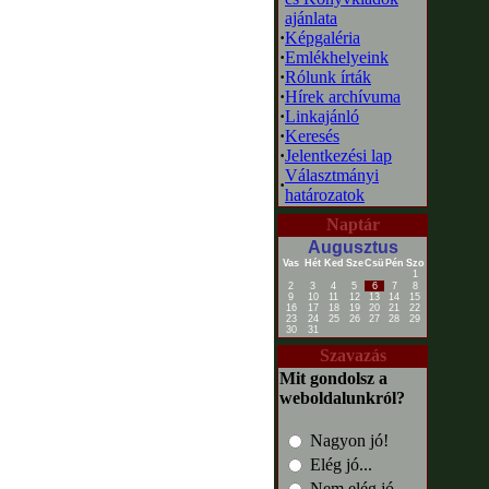
ajánlata
·
Képgaléria
·
Emlékhelyeink
·
Rólunk írták
·
Hírek archívuma
·
Linkajánló
·
Keresés
·
Jelentkezési lap
Választmányi
·
határozatok
Naptár
Augusztus
Vas
Hét
Ked
Sze
Csü
Pén
Szo
1
2
3
4
5
6
7
8
9
10
11
12
13
14
15
16
17
18
19
20
21
22
23
24
25
26
27
28
29
30
31
Szavazás
Mit gondolsz a
weboldalunkról?
Nagyon jó!
Elég jó...
Nem elég jó...