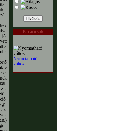
tlan
ikai
zált
 hév
odva
Parancsok
 jól
vett
ntha
ódik
Nyomtatható
öltő
változat
ak-e
rsei
snek
al,
ez a
etők
ció,
eg).
 azt
és a
an.)
gül,
vevő