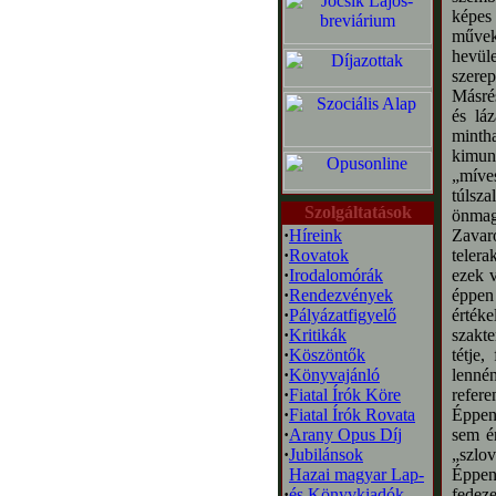
képes 
művek
hevül
szerep
Másrés
és lá
minth
kimun
„míves
túlsz
Szolgáltatások
önmaga
·
Híreink
Zavaro
·
Rovatok
telera
·
Irodalomórák
ezek 
·
Rendezvények
éppen
·
Pályázatfigyelő
érté
·
Kritikák
szakte
·
Köszöntők
tétje
·
Könyvajánló
lennén
·
Fiatal Írók Köre
refere
·
Fiatal Írók Rovata
Éppen 
·
Arany Opus Díj
sem é
·
Jubilánsok
„szlov
Hazai magyar Lap-
Éppen
·
és Könyvkiadók
fedez