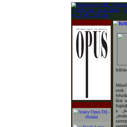
FŐOLDAL
|
TAGJAINK
|
A
|
SZPONZORAINK
|
Krit
felfok
Másrés
ezek 
felszi
lírai
foglal
a „k
„irod
szere
szembe