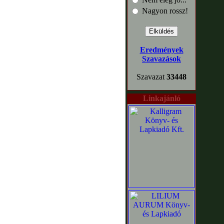
Nagyon rossz!
Eredmények
Szavazások
Szavazat
33448
Linkajánló