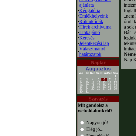
ajánlata
intéz
·
Képgaléria
foglal
·
Emlékhelyeink
„nem k
·
Rólunk írták
őrült 
·
Hírek archívuma
a sok 
·
Linkajánló
Bár A
·
Keresés
legink
·
Jelentkezési lap
tekint
Választmányi
imitác
·
határozatok
Német
Nap K
Naptár
Augusztus
Vas
Hét
Ked
Sze
Csü
Pén
Szo
1
2
3
4
5
6
7
8
9
10
11
12
13
14
15
16
17
18
19
20
21
22
23
24
25
26
27
28
29
30
31
Szavazás
Mit gondolsz a
weboldalunkról?
Nagyon jó!
Elég jó...
Nem elég jó...