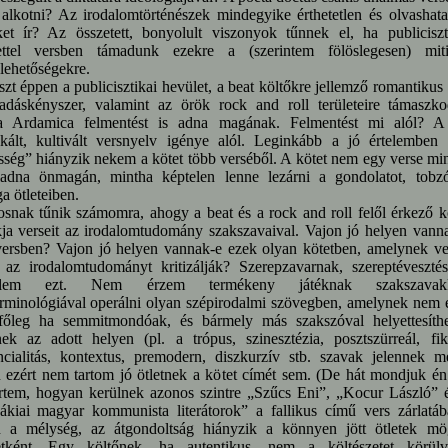
alkotni? Az irodalomtörténészek mindegyike érthetetlen és olvashata
et ír? Az összetett, bonyolult viszonyok tűnnek el, ha publiciszt
ettel versben támadunk ezekre a (szerintem fölöslegesen) miti
lehetőségekre.
zt éppen a publicisztikai hevület, a beat költőkre jellemző romantikus
zadáskényszer, valamint az örök rock and roll területeire támaszk
a Ardamica felmentést is adna magának. Felmentést mi alól? A
kált, kultivált versnyelv igénye alól. Leginkább a jó értelemben 
ség” hiányzik nekem a kötet több verséből. A kötet nem egy verse mi
aladna önmagán, mintha képtelen lenne lezárni a gondolatot, tobz
 ötleteiben.
snak tűnik számomra, ahogy a beat és a rock and roll felől érkező k
kja verseit az irodalomtudomány szakszavaival. Vajon jó helyen vann
versben? Vajon jó helyen vannak-e ezek olyan kötetben, amelynek ve
 az irodalomtudományt kritizálják? Szerepzavarnak, szereptéveszté
kelem ezt. Nem érzem termékeny játéknak szakszavakk
rminológiával operálni olyan szépirodalmi szövegben, amelynek nem 
, főleg ha semmitmondóak, és bármely más szakszóval helyettesíth
ek az adott helyen (pl. a trópus, szinesztézia, posztszürreál, fik
ncialitás, kontextus, premodern, diszkurzív stb. szavak jelennek m
ezért nem tartom jó ötletnek a kötet címét sem. (De hát mondjuk én
rtem, hogyan kerülnek azonos szintre „Szűcs Eni”, „Kocur László” 
ákiai magyar kommunista literátorok” a fallikus című vers zárlatáb
 a mélység, az átgondoltság hiányzik a könnyen jött ötletek mö
etként. Egy költőnek, ha autentikus, nem a költészetet körül