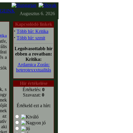
GEINK
Augusztus 6. 2026
Kapcsolódó linkek
·
Több hír: Kritika
·
Több hír: szmit
ív,
lis
Legolvasottabb hír
írai
ebben a rovatban:
és a
Kritika:
Ardamica Zorán:
ziók
heterotexxxtualitás
Hír értékelése
k, s
Értékelés:
0
ogy
Szavazat:
0
inek
óját
Értékeld ezt a hírt:
nnek
 az
atív
 aki
eket