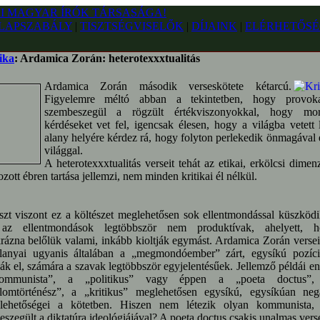
LAPSZABÁLY
|
TISZTSÉGVISELŐK
|
DÍJAINK
|
ELÉRHETŐSÉ
ika
: Ardamica Zorán: heterotexxxtualitás
Ardamica Zorán második verseskötete kétarcú.
Figyelemre méltó abban a tekintetben, hogy provokat
szembeszegül a rögzült értékviszonyokkal, hogy morá
kérdéseket vet fel, igencsak élesen, hogy a világba vetett l
alany helyére kérdez rá, hogy folyton perlekedik önmagával 
világgal.
A heterotexxxtualitás verseit tehát az etikai, erkölcsi dimen
ozott ébren tartása jellemzi, nem minden kritikai él nélkül.
zt viszont ez a költészet meglehetősen sok ellentmondással küszködi
az ellentmondások legtöbbször nem produktívak, ahelyett, h
krázna belőlük valami, inkább kioltják egymást. Ardamica Zorán verse
 alanyai ugyanis általában a „megmondóember” zárt, egysíkú pozíci
ják el, számára a szavak legtöbbször egyjelentésűek. Jellemző példái e
ommunista”, a „politikus” vagy éppen a „poeta doctus”,
alomtörténész”, a „kritikus” meglehetősen egysíkú, egysíkúan neg
plehetőségei a kötetben. Hiszen nem létezik olyan kommunista,
szegült a diktatúra ideológiájával? A poeta doctus csakis unalmas vers