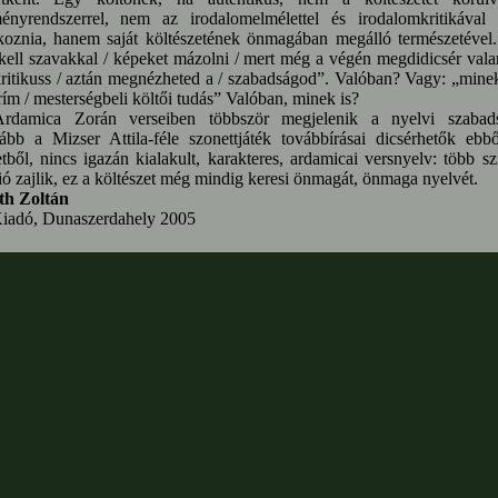
ményrendszerrel, nem az irodalomelmélettel és irodalomkritikával 
koznia, hanem saját költészetének önmagában megálló természetével.
ell szavakkal / képeket mázolni / mert még a végén megdidicsér vala
kritikuss / aztán megnézheted a / szabadságod”. Valóban? Vagy: „mine
rím / mesterségbeli költői tudás” Valóban, minek is?
rdamica Zorán verseiben többször megjelenik a nyelvi szabads
ább a Mizser Attila-féle szonettjáték továbbírásai dicsérhetők ebb
etből, nincs igazán kialakult, karakteres, ardamicai versnyelv: több sz
ió zajlik, ez a költészet még mindig keresi önmagát, önmaga nyelvét.
h Zoltán
iadó, Dunaszerdahely 2005