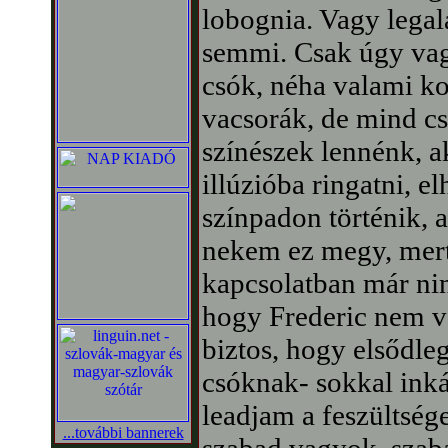
lobognia. Vagy legal
semmi. Csak úgy vag
csók, néha valami k
vacsorák, de mind cs
színészek lennénk, a
illúzióba ringatni, el
színpadon történik, a
nekem ez megy, mert
kapcsolatban már n
hogy Frederic nem 
biztos, hogy elsődle
csóknak- sokkal inká
leadjam a feszültsé
...további bannerek