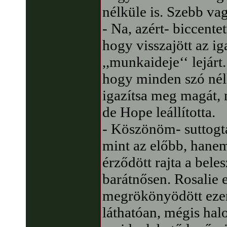
nélküle is. Szebb va
- Na, azért- biccente
hogy visszajött az ig
,,munkaideje‘‘ lejárt
hogy minden szó nél
igazítsa meg magát, n
de Hope leállította.
- Köszönöm- suttogta
mint az előbb, hane
érződött rajta a bele
barátnősen. Rosalie e
megrökönyödött ezen
láthatóan, mégis ha