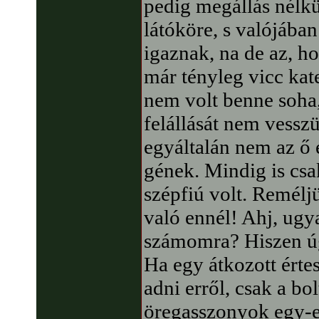
pedig megállás nélkül
látóköre, s valójába
igaznak, na de az, h
már tényleg vicc ka
nem volt benne soha, 
felállását nem vessz
egyáltalán nem az ő 
gének. Mindig is csa
szépfiú volt. Reméljü
való ennél! Ahj, ug
számomra? Hiszen ú
Ha egy átkozott érte
adni erről, csak a b
öregasszonyok egy-e