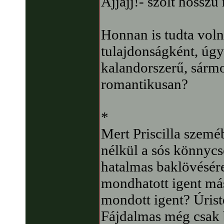
Ajjajj!- szólt hossz
Honnan is tudta voln
tulajdonságként, úgy
kalandorszerű, sármo
romantikusan?
*
Mert Priscilla szemé
nélkül a sós könnycs
hatalmas baklövésére
mondhatott igent más
mondott igent? Úrist
Fájdalmas még csak 