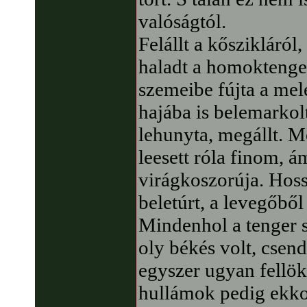
valóságtól.
Felállt a kőszikláról
haladt a homoktenge
szemeibe fújta a mel
hajába is belemarkolt
lehunyta, megállt. Me
leesett róla finom, á
virágkoszorúja. Hoss
beletúrt, a levegőből
Mindenhol a tenger s
oly békés volt, csend
egyszer ugyan fellök
hullámok pedig ekkor