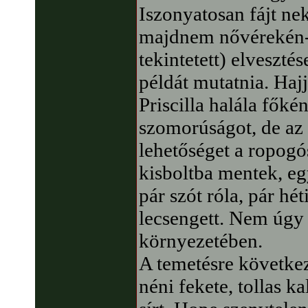
Iszonyatosan fájt nek
majdnem nővérekén-
tekintetett) elvesztés
példát mutatnia. Hajj
Priscilla halála főké
szomorúságot, de az 
lehetőséget a ropogó
kisboltba mentek, eg
pár szót róla, pár hé
lecsengett. Nem úgy
környezetében.
A temetésre következ
néni fekete, tollas ka