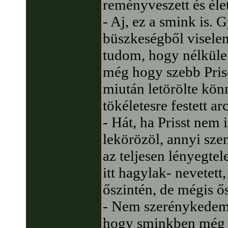
reményveszett és élet
- Aj, ez a smink is.
büszkeségből viselem
tudom, hogy nélküle
még hogy szebb Prisci
miután letörölte kön
tökéletesre festett arc
- Hát, ha Prisst nem
lekörözöl, annyi sze
az teljesen lényegte
itt hagylak- nevetet
őszintén, de mégis ő
- Nem szerénykedem.
hogy sminkben még Pr