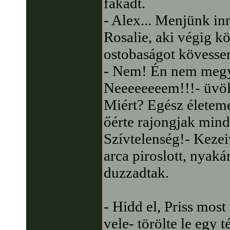
fakadt.
- Alex... Menjünk in
Rosalie, aki végig k
ostobaságot kövessen
- Nem! Én nem megy
Neeeeeeeem!!!- üvölt
Miért? Egész életeme
őérte rajongjak mind
Szívtelenség!- Kezei
arca piroslott, nyaká
duzzadtak.
- Hidd el, Priss most e
vele- törölte le egy 