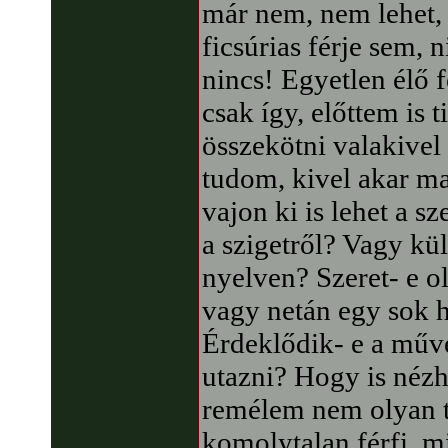
már nem, nem lehet,
ficsúrias férje sem, n
nincs! Egyetlen élő 
csak így, előttem is 
összekötni valakivel 
tudom, kivel akar m
vajon ki is lehet a s
a szigetről? Vagy kül
nyelven? Szeret- e o
vagy netán egy sok h
Érdeklődik- e a művés
utazni? Hogy is néz
remélem nem olyan t
komolytalan férfi, m