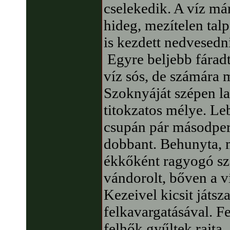
cselekedik. A víz má
hideg, mezítelen talp
is kezdett nedvesedn
Egyre beljebb fáradt
víz sós, de számára m
Szoknyáját szépen la
titokzatos mélye. Leb
csupán pár másodper
dobbant. Behunyta, m
ékkőként ragyogó sz
vándorolt, bőven a ví
Kezeivel kicsit játsza
felkavargatásával. Fe
felhők gyűltek rajta, 