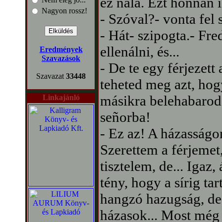
ez nála. Ezt honnan 
Nagyon rossz!
- Szóval?- vonta fel
- Hát- szipogta.- Fre
ellenálni, és...
Eredmények
Szavazások
- De te egy férjezet
Szavazat
33448
teheted meg azt, hogy
másikra belehabarod
Linkajánló
señorba!
- Ez az! A házasságo
Szerettem a férjemet, 
tisztelem, de... Igaz,
tény, hogy a sírig ta
hangzó hazugság, de
házasok... Most még 