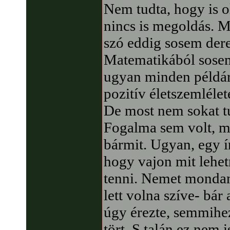
Nem tudta, hogy is o
nincs is megoldás. M
szó eddig sosem dere
Matematikából sosem 
ugyan minden példár
pozitív életszemléle
De most nem sokat tu
Fogalma sem volt, m
bármit. Ugyan, egy ír
hogy vajon mit lehet
tenni. Nemet monda
lett volna szíve- bár
úgy érezte, semmihez
tört. S talán ez nem i