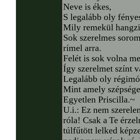
Neve is ékes,
S legalább oly fénye
Mily remekül hangzik
Sok szerelmes soro
rímel arra.
Felét is sok volna m
Így szerelmet színt v
Legalább oly régimó
Mint amely szépsége
Egyetlen Priscilla.~
U.i.: Ez nem szerelem
róla! Csak a Te érzel
túlfűtött lelked képz