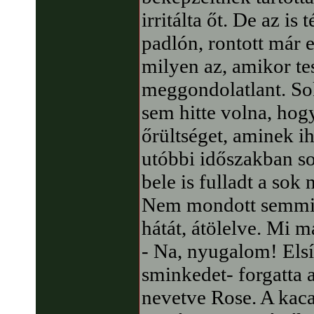
irritálta őt. De az is
padlón, rontott már e
milyen az, amikor te
meggondolatlant. So
sem hitte volna, hog
őrültséget, aminek ih
utóbbi időszakban sok
bele is fulladt a sok 
Nem mondott semmit
hátát, átölelve. Mi má
- Na, nyugalom! Elsír
sminkedet- forgatta a
nevetve Rose. A kaca