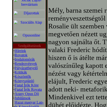
Mély, barna szemei r
reményveszettségtől 
Rosalie ült szemben 
megvetően nézett ugy
nagyon sajnálta őt. 
Szolgáltatások
valaki Frederic hódít
·
Híreink
·
Rovatok
hiszen ő is átélte má
·
Irodalomórák
·
Rendezvények
valószínűleg kapott 
·
Pályázatfigyelő
nézést vagy kétértel
·
Kritikák
·
Köszöntők
elájult, Frederic egy
·
Könyvajánló
·
Fiatal Írók Köre
adott neki- metafori
·
Fiatal Írók Rovata
·
Arany Opus Díj
Mindenkivel ezt tette
·
Jubilánsok
Hazai magyar Lap-
dühét előidézte. Hog
·
és Könyvkiadók