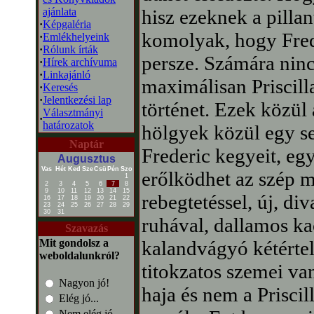
ajánlata
hisz ezeknek a pillan
·
Képgaléria
komolyak, hogy Fred
·
Emlékhelyeink
·
Rólunk írták
persze. Számára nin
·
Hírek archívuma
·
Linkajánló
maximálisan Priscill
·
Keresés
·
Jelentkezési lap
történet. Ezek közül
Választmányi
·
határozatok
hölgyek közül egy s
Naptár
Frederic kegyeit, egy
Augusztus
Vas
Hét
Ked
Sze
Csü
Pén
Szo
erőlködhet az szép m
1
2
3
4
5
6
7
8
9
10
11
12
13
14
15
rebegtetéssel, új, div
16
17
18
19
20
21
22
23
24
25
26
27
28
29
30
31
ruhával, dallamos ka
Szavazás
Mit gondolsz a
kalandvágyó kétérte
weboldalunkról?
titokzatos szemei va
Nagyon jó!
haja és nem a Priscil
Elég jó...
Nem elég jó...