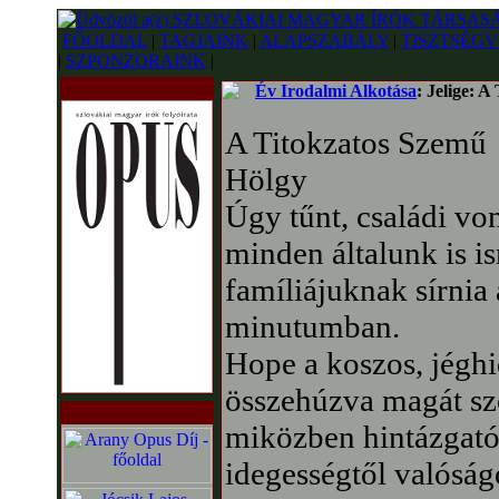
FŐOLDAL
|
TAGJAINK
|
ALAPSZABÁLY
|
TISZTSÉGV
|
SZPONZORAINK
|
Év Irodalmi Alkotása
: Jelige: A
A Titokzatos Szemű
Hölgy
Úgy tűnt, családi von
minden általunk is is
famíliájuknak sírnia
minutumban.
Hope a koszos, jéghi
összehúzva magát szor
miközben hintázgató
idegességtől valóság