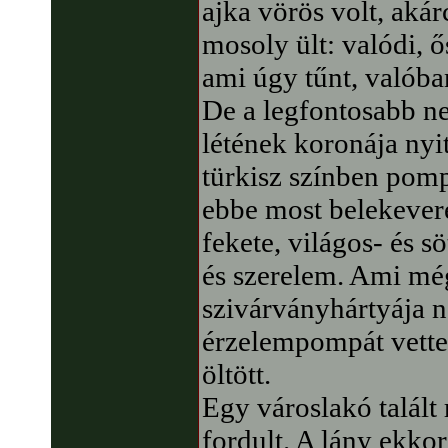
ajka vörös volt, akár
mosoly ült: valódi, 
ami úgy tűnt, valóba
De a legfontosabb ne
létének koronája nyit
türkisz színben pomp
ebbe most belekevered
fekete, világos- és s
és szerelem. Ami még
szivárványhártyája n
érzelempompát vette f
öltött.
Egy városlakó talált 
fordult. A lány ekkor