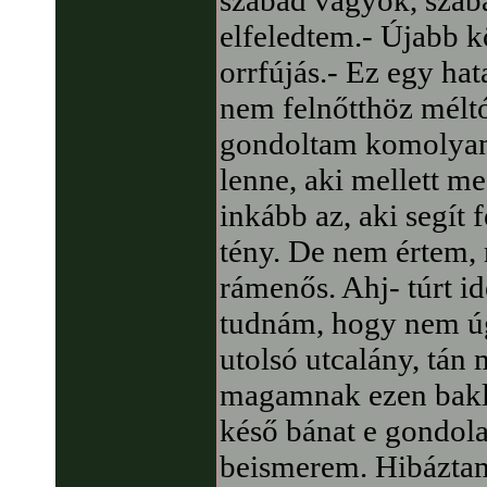
szabad vagyok, szab
elfeledtem.- Újabb k
orrfújás.- Ez egy hat
nem felnőtthöz méltó
gondoltam komolyan,
lenne, aki mellett m
inkább az, aki segít 
tény. De nem értem, 
rámenős. Ahj- túrt i
tudnám, hogy nem úg
utolsó utcalány, tán
magamnak ezen bakl
késő bánat e gondola
beismerem. Hibáztam