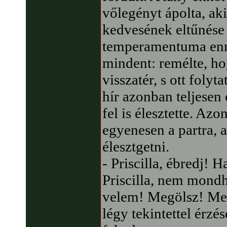
vőlegényt ápolta, aki
kedvesének eltűnése
temperamentuma enne
mindent: remélte, ho
visszatér, s ott foly
hír azonban teljesen 
fel is élesztette. Az
egyenesen a partra, a
élesztgetni.
- Priscilla, ébredj! 
Priscilla, nem mond
velem! Megölsz! Meg
légy tekintettel érzés