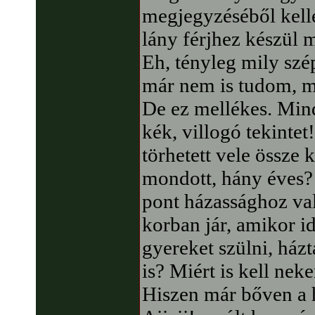
megjegyzéséből kell
lány férjhez készül m
Eh, tényleg mily szép
már nem is tudom, mil
De ez mellékes. Mind
kék, villogó tekintet!
törhetett vele össze 
mondott, hány éves?
pont házassághoz val
korban jár, amikor i
gyereket szülni, házta
is? Miért is kell ne
Hiszen már bőven a 