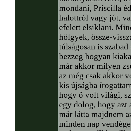
mondani, Priscilla éde
halottról vagy jót, 
efelett elsiklani. Mi
hölgyek, össze-vissza
túlságosan is szabad 
bezzeg hogyan kiaka
már akkor milyen zse
az még csak akkor vo
kis újságba írogatta
hogy ő volt világi, s
egy dolog, hogy azt á
már látta majdnem az
minden nap vendégek