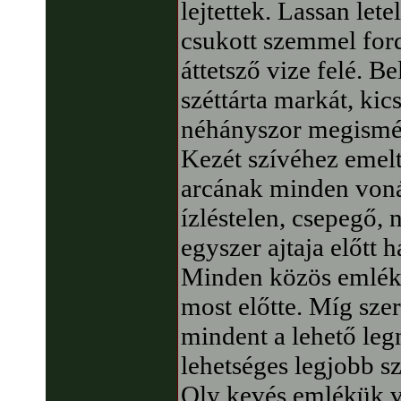
lejtettek. Lassan let
csukott szemmel ford
áttetsző vize felé. 
széttárta markát, kic
néhányszor megismét
Kezét szívéhez emelt
arcának minden vonásá
ízléstelen, csepegő, 
egyszer ajtaja előtt 
Minden közös emlékü
most előtte. Míg szer
mindent a lehető leg
lehetséges legjobb s
Oly kevés emlékük vo