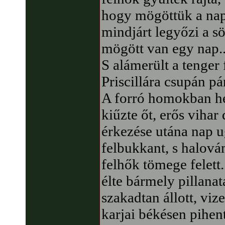
hogy mögöttük a nap
mindjárt legyőzi a s
mögött van egy nap..
S alámerült a tenger 
Priscillára csupán pá
A forró homokban he
kiűzte őt, erős vihar
érkezése utána nap u
felbukkant, s halová
felhők tömege felett
élte bármely pillanatá
szakadtan állott, viz
karjai békésen pihent