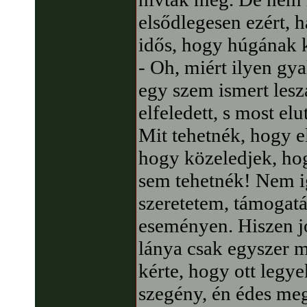
elsődlegesen ezért, 
idős, hogy húgának k
- Oh, miért ilyen gy
egy szem ismert les
elfeledett, s most el
Mit tehetnék, hogy e
hogy közeledjek, ho
sem tehetnék! Nem i
szeretetem, támogatá
eseményen. Hiszen j
lánya csak egyszer 
kérte, hogy ott legye
szegény, én édes me