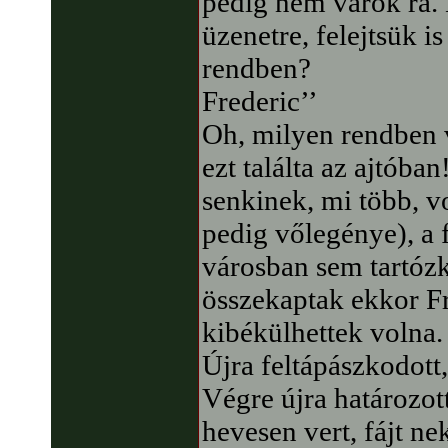
pedig nem várok rá. B
üzenetre, felejtsük is
rendben?
Frederic’’
Oh, milyen rendben 
ezt találta az ajtób
senkinek, mi több, vo
pedig vőlegénye), a 
városban sem tartózk
összekaptak ekkor F
kibékülhettek volna.
Újra feltápászkodott, 
Végre újra határozott
hevesen vert, fájt ne