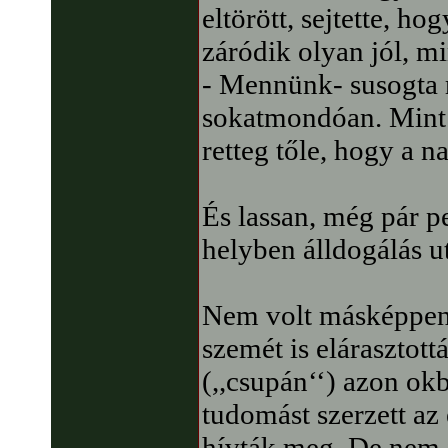
eltörött, sejtette, h
záródik olyan jól, m
- Mennünk- susogta 
sokatmondóan. Mint a
retteg tőle, hogy a n
És lassan, még pár p
helyben álldogálás u
Nem volt másképpen 
szemét is elárasztot
(,,csupán‘‘) azon ok
tudomást szerzett az
hívták meg. De nem i