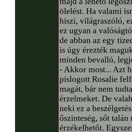
majd a lehető legősz
ölelést. Ha valami ism
hiszi, világraszóló, 
ez ugyan a valóságtó
de abban az egy tiz
is úgy érezték magu
minden bevalló, legj
- Akkor most... Azt
pislogott Rosalie felf
magát, bár nem tudta,
érzelmeket. De vala
neki ez a beszélgetés
őszinteség, sőt talán 
érzékelhetőt. Egysze