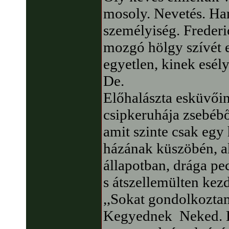
mosoly. Nevetés. Ha
személyiség. Frederi
mozgó hölgy szívét el
egyetlen, kinek esélye
De.
Előhalászta esküvői
csipkeruhája zsebébő
amit szinte csak egy
házának küszöbén, a
állapotban, drága pecs
s átszellemülten kezd
,,Sokat gondolkoztam
Kegyednek Neked. E