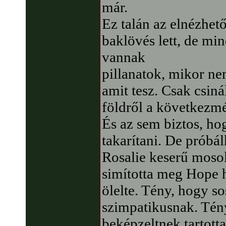
már.
Ez talán az elnézhet
baklövés lett, de mi
vannak
pillanatok, mikor ne
amit tesz. Csak csiná
földről a következm
És az sem biztos, ho
takarítani. De próbá
Rosalie keserű mosoll
simította meg Hope 
ölelte. Tény, hogy so
szimpatikusnak. Tén
beképzeltnek tartott