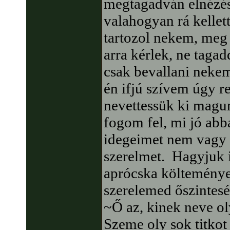
megtagadván elnézés
valahogyan rá kellett
tartozol nekem, meg
arra kérlek, ne taga
csak bevallani nekem
én ifjú szívem úgy re
nevettessük ki magu
fogom fel, mi jó ab
idegeimet nem vagy ő
szerelmet. Hagyjuk 
aprócska költemény
szerelemed őszintes
~Ő az, kinek neve ol
Szeme oly sok titkot 