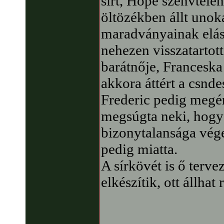
sírt, Hope szenvtelen
öltözékben állt unok
maradványainak elásá
nehezen visszatartot
barátnője, Francesk
akkora áttért a csnd
Frederic pedig megér
megsúgta neki, hogy 
bizonytalansága vége
pedig miatta.
A sírkövét is ő terve
elkészítik, ott állhat r