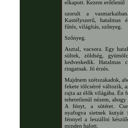
elkapott. Kezem erőtlenül
szorult a vasmarkaiba
Kastélyszerű, hatalmas 
fűtés, világítás, szőnyeg.
Szőnyeg.
Asztal, vacsora. Egy hata
sültek, zöldség, gyümöl
kedveskedik. Hatalmas c
ringatnak. Jó érzés.
Majdnem szétszakadok, ahog
fekete tölcsérré változik, a
rajta az élők világába. Én 
tehetetlenül nézem, ahogy a
A fényt, a sötétet. Cse
nyafogva sietnek kutyát f
fénnyel a leszállni készü
minden halott.