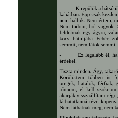
Kirepülök a hátsó ülésr
kabátban. Épp csak kezdem 
nem hallok. Nem értem, mi 
Nem tudom, hol vagyok. S
feldobnak egy ágyra, val
kocsi hátuljába. Fehér, 
semmit, nem látok semmit
-
Ez legalább él, h
érdekel.
Tiszta minden. Ágy, takaró
Körülöttem többen is f
öregek, fiatalok, férfiak,
tűnnöm, el kell szöknöm
akarják visszaállítani rég
láthatatlanná tévő köpeny
Nem láthatnak meg, nem kel
Elindulok egy folyosón, la