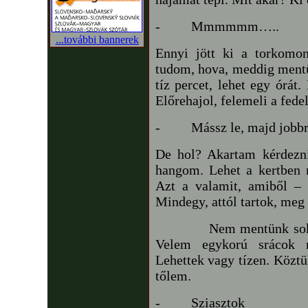
-
Mmmmmm…..
...további bannerek
Ennyi jött ki a torkomo
tudom, hova, meddig mentü
tíz percet, lehet egy órát
Előrehajol, felemeli a fedel
-
Mássz le, majd jobbr
De hol? Akartam kérdezn
hangom. Lehet a kertben 
Azt a valamit, amiből –
Mindegy, attól tartok, me
Nem mentünk soká, mir
Velem egykorú srácok n
Lehettek vagy tízen. Köztük
tőlem.
-
Sziasztok