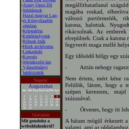
megállíthatatlanul szágul
·
Arany Opus Díj
·
Jubilánsok
magába roskad, elborítv
Hazai magyar Lap-
változó portörmelék, ri
·
és Könyvkiadók
katona, halottak. Nyugo
ajánlata
rikácsolnak. Az emberek 
·
Képgaléria
·
Emlékhelyeink
elrepülnek. Csak a katona 
·
Rólunk írták
fegyverét maga mellé hely
·
Hírek archívuma
·
Linkajánló
Egy idősödő hölgy egy szá
·
Keresés
·
Jelentkezési lap
-
Aztán nehogy ragaszt
Választmányi
·
határozatok
Nem értem, mért kéne ra
Naptár
Felülök, látom, hogy a 
Augusztus
szépen kerestem, majd
Vas
Hét
Ked
Sze
Csü
Pén
Szo
1
2
3
4
5
6
7
8
százasával.
9
10
11
12
13
14
15
16
17
18
19
20
21
22
23
24
25
26
27
28
29
-
Ötvenes, hogy itt leh
30
31
Szavazás
A hátam mögül érkezett a 
Mit gondolsz a
weboldalunkról?
valami, ami az oldalamhoz 