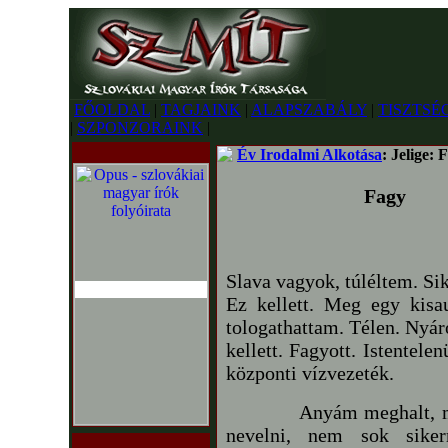
FŐOLDAL
|
TAGJAINK
|
ALAPSZABÁLY
|
TISZTSÉ
|
SZPONZORAINK
|
Év Irodalmi Alkotása
: Jelige: 
Fagy
Slava vagyok, túléltem. Si
Ez kellett. Meg egy kisa
tologathattam. Télen. Nyáro
kellett. Fagyott. Istentel
központi vízvezeték.
Anyám meghalt, mikor
nevelni, nem sok sike