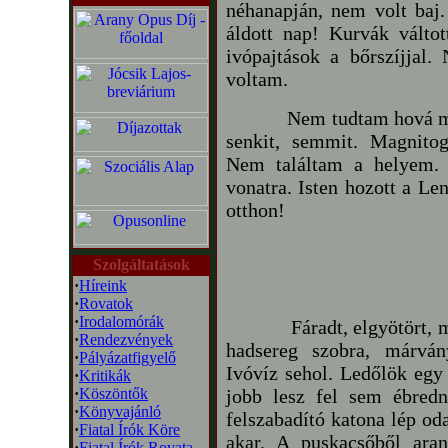
néhanapján, nem volt ba
áldott nap! Kurvák válto
ivópajtások a bőrszíjjal
voltam.
Nem tudtam hová menje
senkit, semmit. Magnito
Nem találtam a helyem. 
vonatra. Isten hozott a Le
otthon!
Szolgáltatások
·
Híreink
·
Rovatok
·
Irodalomórák
Fáradt, elgyötört, maga
·
Rendezvények
hadsereg szobra, márván
·
Pályázatfigyelő
Ivóvíz sehol. Ledőlök egy 
·
Kritikák
·
Köszöntők
jobb lesz fel sem ébredn
·
Könyvajánló
felszabadító katona lép od
·
Fiatal Írók Köre
akar. A puskacsőből aran
·
Fiatal Írók Rovata