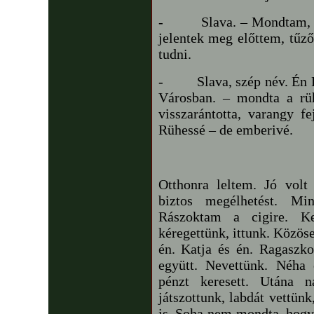
-
Slava. – Mondtam, 
jelentek meg előttem, tűző
tudni.
-
Slava, szép név. Én 
Városban. – mondta a rüh
visszarántotta, varangy fe
Rühessé – de emberivé.
Otthonra leltem. Jó volt 
biztos megélhetést. Mi
Rászoktam a cigire. Kel
kéregettünk, ittunk. Közöse
én. Katja és én. Ragaszk
együtt. Nevettünk. Néha e
pénzt keresett. Utána 
játszottunk, labdát vettün
is. Soha nem mondta, hogy 