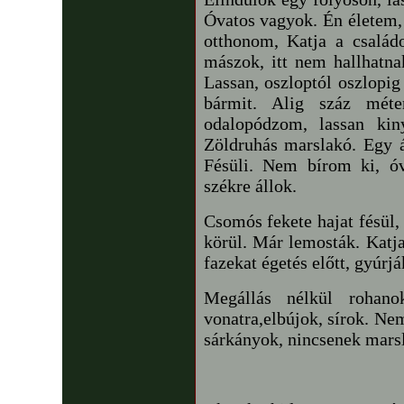
Óvatos vagyok. Én életem,
otthonom, Katja a csalá
mászok, itt nem hallhatna
Lassan, oszloptól oszlopig
bármit. Alig száz méte
odalopódzom, lassan kin
Zöldruhás marslakó. Egy ág
Fésüli. Nem bírom ki, ó
székre állok.
Csomós fekete hajat fésül,
körül. Már lemosták. Katja
fazekat égetés előtt, gyúrjá
Megállás nélkül rohano
vonatra,elbújok, sírok. Ne
sárkányok, nincsenek mars