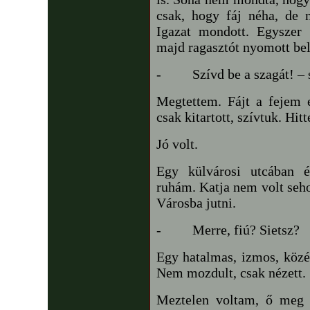
csak, hogy fáj néha, de 
Igazat mondott. Egyszer
majd ragasztót nyomott bel
-
Szívd be a szagát! – 
Megtettem. Fájt a fejem e
csak kitartott, szívtuk. Hit
Jó volt.
Egy külvárosi utcában é
ruhám. Katja nem volt seh
Városba jutni.
-
Merre, fiú? Sietsz?
Egy hatalmas, izmos, közép
Nem mozdult, csak nézett.
Meztelen voltam, ő meg c