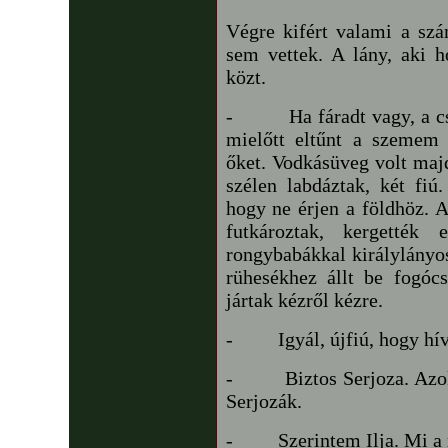
Végre kifért valami a sz
sem vettek. A lány, aki h
közt.
-
Ha fáradt vagy, a c
mielőtt eltűnt a szemem 
őket. Vodkásüveg volt maj
szélen labdáztak, két fiú
hogy ne érjen a földhöz. 
futkároztak, kergették
rongybabákkal királylányosa
rühesékhez állt be fogó
jártak kézről kézre.
-
Igyál, újfiú, hogy hí
-
Biztos Serjoza. Az
Serjozák.
-
Szerintem Ilja. Mi a