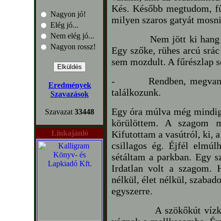
Kés. Később megtudom, fű
Nagyon jó!
milyen szaros gatyát mosni
Elég jó...
Nem elég jó...
Nem jött ki hang a tor
Nagyon rossz!
Egy szőke, rühes arcú srá
sem mozdult. A fűrészlap 
-
Rendben, megvan.
Eredmények
találkozunk.
Szavazások
Egy óra múlva még mindig 
Szavazat
33448
körülöttem. A szagom má
Linkajánló
Kifutottam a vasútról, ki, 
csillagos ég. Éjfél elmú
sétáltam a parkban. Egy 
Irdatlan volt a szagom.
nélkül, élet nélkül, szaba
egyszerre.
A szökőkút vízköpője