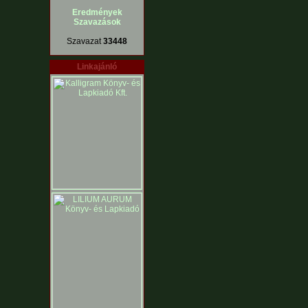
Eredmények
Szavazások
Szavazat
33448
Linkajánló