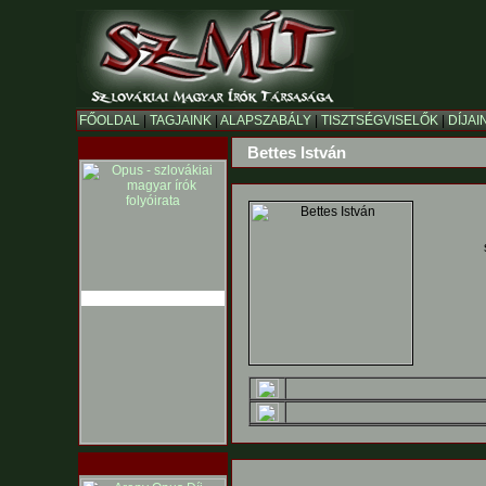
FŐOLDAL
|
TAGJAINK
|
ALAPSZABÁLY
|
TISZTSÉGVISELŐK
|
DÍJAI
Bettes István