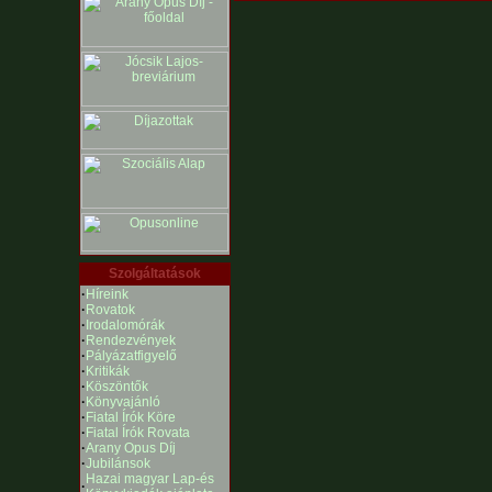
Szolgáltatások
·
Híreink
·
Rovatok
·
Irodalomórák
·
Rendezvények
·
Pályázatfigyelő
·
Kritikák
·
Köszöntők
·
Könyvajánló
·
Fiatal Írók Köre
·
Fiatal Írók Rovata
·
Arany Opus Díj
·
Jubilánsok
Hazai magyar Lap-és
·