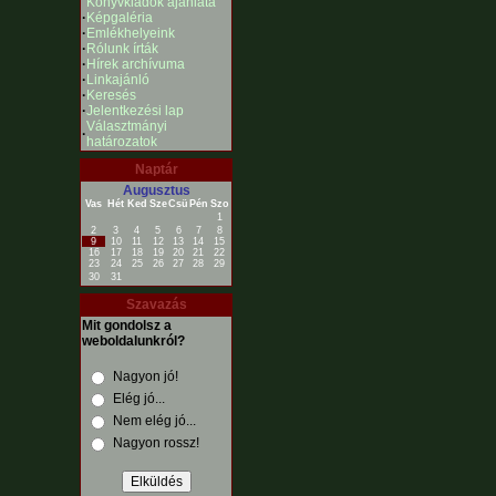
Könyvkiadók ajánlata
·
Képgaléria
·
Emlékhelyeink
·
Rólunk írták
·
Hírek archívuma
·
Linkajánló
·
Keresés
·
Jelentkezési lap
Választmányi
·
határozatok
Naptár
Augusztus
Vas
Hét
Ked
Sze
Csü
Pén
Szo
1
2
3
4
5
6
7
8
9
10
11
12
13
14
15
16
17
18
19
20
21
22
23
24
25
26
27
28
29
30
31
Szavazás
Mit gondolsz a
weboldalunkról?
Nagyon jó!
Elég jó...
Nem elég jó...
Nagyon rossz!