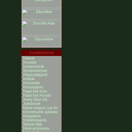
Szolgáltatások
·
Híreink
·
Rovatok
·
Irodalomórák
·
Rendezvények
·
Pályázatfigyelő
·
Kritikák
·
Köszöntők
·
Könyvajánló
·
Fiatal Írók Köre
·
Fiatal Írók Rovata
·
Arany Opus Díj
·
Jubilánsok
Hazai magyar Lap-és
·
Könyvkiadók ajánlata
·
Képgaléria
·
Emlékhelyeink
·
Rólunk írták
·
Hírek archívuma