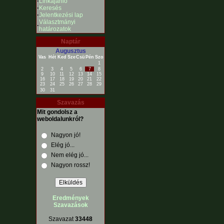
·
Linkajánló
·
Keresés
·
Jelentkezési lap
Választmányi
·
határozatok
Naptár
Augusztus
Vas
Hét
Ked
Sze
Csü
Pén
Szo
1
2
3
4
5
6
7
8
9
10
11
12
13
14
15
16
17
18
19
20
21
22
23
24
25
26
27
28
29
30
31
Szavazás
Mit gondolsz a
weboldalunkról?
Nagyon jó!
Elég jó...
Nem elég jó...
Nagyon rossz!
Eredmények
Szavazások
Szavazat
33448