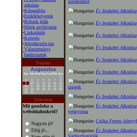
szeptember
ajánlata
·
Képgaléria
Év Irodalmi Alkotása
·
Emlékhelyeink
·
Rólunk írták
Év Irodalmi Alkotása
·
Hírek archívuma
·
Linkajánló
Év Irodalmi Alkotása
·
Keresés
·
Jelentkezési lap
Év Irodalmi Alkotása
Választmányi
·
határozatok
Év Irodalmi Alkotása
Naptár
Augusztus
Év Irodalmi Alkotása
Vas
Hét
Ked
Sze
Csü
Pén
Szo
1
2
3
4
5
6
7
8
Év Irodalmi Alkotása
9
10
11
12
13
14
15
szegek
16
17
18
19
20
21
22
23
24
25
26
27
28
29
30
31
Év Irodalmi Alkotása
Szavazás
Mit gondolsz a
Év Irodalmi Alkotása
weboldalunkról?
yetinyoma
Csóka Ferenc könyv
Nagyon jó!
Elég jó...
Év Irodalmi Alkotása
Vadászhistóriák
Nem elég jó...