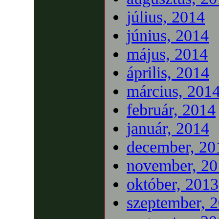
július, 2014
június, 2014
május, 2014
április, 2014
március, 201
február, 2014
január, 2014
december, 20
november, 20
október, 2013
szeptember, 