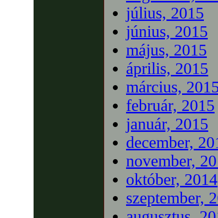
július, 2015
június, 2015
május, 2015
április, 2015
március, 201
február, 2015
január, 2015
december, 20
november, 20
október, 2014
szeptember, 
augusztus, 2