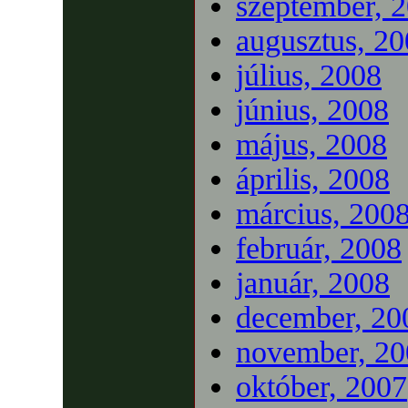
szeptember, 
augusztus, 2
július, 2008
június, 2008
május, 2008
április, 2008
március, 200
február, 2008
január, 2008
december, 20
november, 20
október, 2007