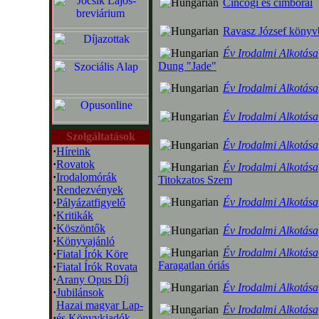
Cincogi és cimborái
Ravasz József könyv
Év Irodalmi Alkotása
Dung "Jade"
Év Irodalmi Alkotása
Év Irodalmi Alkotása
Szolgáltatások
Év Irodalmi Alkotása
·
Híreink
·
Rovatok
Év Irodalmi Alkotása
·
Irodalomórák
Titokzatos Szem
·
Rendezvények
Év Irodalmi Alkotása
·
Pályázatfigyelő
·
Kritikák
·
Köszöntők
Év Irodalmi Alkotása
·
Könyvajánló
Év Irodalmi Alkotása
·
Fiatal Írók Köre
Faragatlan óriás
·
Fiatal Írók Rovata
·
Arany Opus Díj
Év Irodalmi Alkotása
·
Jubilánsok
Hazai magyar Lap-
Év Irodalmi Alkotása
·
és Könyvkiadók