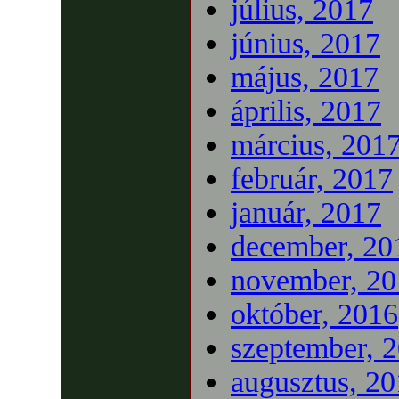
július, 2017
június, 2017
május, 2017
április, 2017
március, 201
február, 2017
január, 2017
december, 20
november, 20
október, 2016
szeptember, 
augusztus, 2