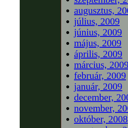
augusztus, 2
július, 2009
június, 2009
május, 2009
április, 2009
március, 200
február, 2009
január, 2009
december, 20
november, 20
október, 2008