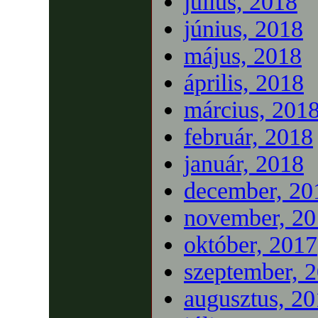
július, 2018
június, 2018
május, 2018
április, 2018
március, 201
február, 2018
január, 2018
december, 20
november, 20
október, 2017
szeptember, 
augusztus, 2