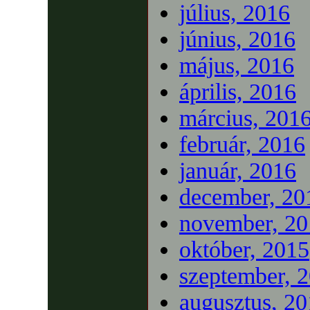
július, 2016
június, 2016
május, 2016
április, 2016
március, 201
február, 2016
január, 2016
december, 20
november, 20
október, 2015
szeptember, 
augusztus, 2