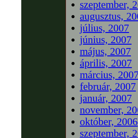
szeptember, 
augusztus, 2
július, 2007
június, 2007
május, 2007
április, 2007
március, 200
február, 2007
január, 2007
november, 20
október, 2006
szeptember, 