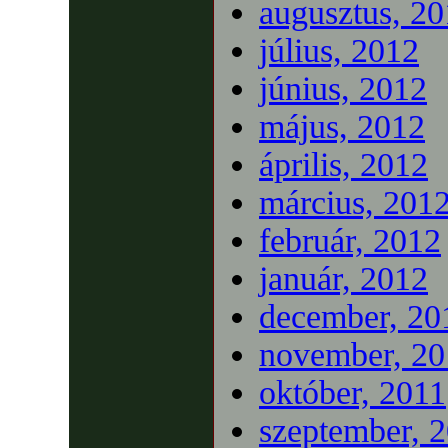
augusztus, 2
július, 2012
június, 2012
május, 2012
április, 2012
március, 201
február, 2012
január, 2012
december, 20
november, 20
október, 2011
szeptember, 