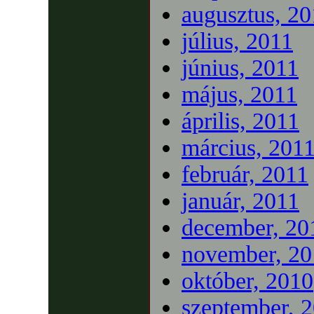
augusztus, 20
július, 2011
június, 2011
május, 2011
április, 2011
március, 201
február, 2011
január, 2011
december, 20
november, 20
október, 2010
szeptember, 