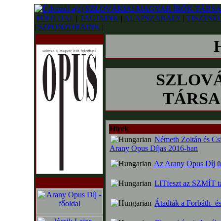
FŐOLDAL
|
TAGJAINK
|
ALAPSZABÁLY
|
TISZTSÉ
|
SZPONZORAINK
|
SZLOVÁ
TÁRSAS
Hírek
Németh Zoltán és Csi
Arany Opus Díjas 2016-ban
Az Arany Opus Díj ü
LITfeszt az SZMÍT ta
Átadták a Forbáth- és