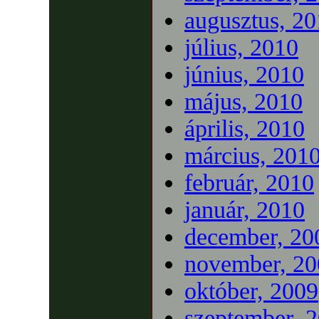
augusztus, 2
július, 2010
június, 2010
május, 2010
április, 2010
március, 201
február, 2010
január, 2010
december, 20
november, 20
október, 2009
szeptember, 