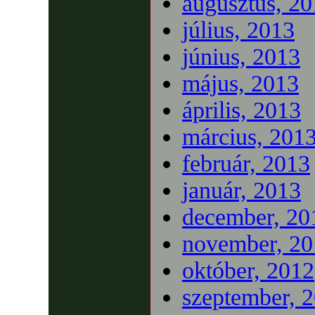
augusztus, 2
július, 2013
június, 2013
május, 2013
április, 2013
március, 201
február, 2013
január, 2013
december, 20
november, 20
október, 2012
szeptember, 