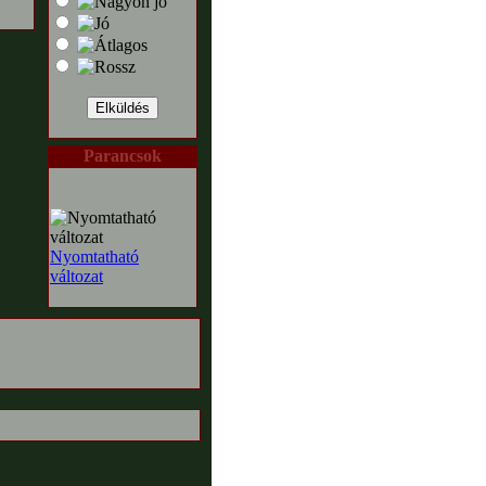
Parancsok
Nyomtatható
változat