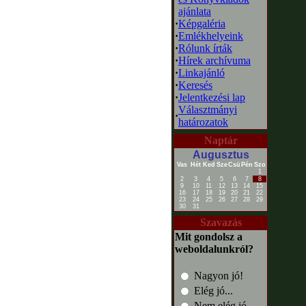
ajánlata
·
Képgaléria
·
Emlékhelyeink
·
Rólunk írták
·
Hírek archívuma
·
Linkajánló
·
Keresés
·
Jelentkezési lap
Választmányi
·
határozatok
Naptár
Augusztus
Vas
Hét
Ked
Sze
Csü
Pén
Szo
1
2
3
4
5
6
7
8
9
10
11
12
13
14
15
16
17
18
19
20
21
22
23
24
25
26
27
28
29
30
31
Szavazás
Mit gondolsz a
weboldalunkról?
Nagyon jó!
Elég jó...
Nem elég jó...