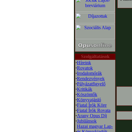
Szolgáltatások
·
Híreink
·
Rovatok
·
Irodalomórák
·
Rendezvények
·
Pályázatfigyelő
·
Kritikák
·
Köszöntők
·
Könyvajánló
·
Fiatal Írók Köre
·
Fiatal Írók Rovata
·
Arany Opus Díj
·
Jubilánsok
Hazai magyar Lap-
·
és Könyvkiadók