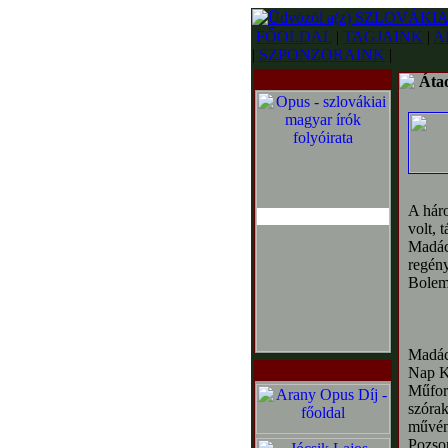
FŐOLDAL
|
TAGJAINK
|
A
|
SZPONZORAINK
|
Átad
A háro
volt, 
Madách
regény
Bolema
Madách
Nap Ki
Műford
szórak
művéne
Pozson