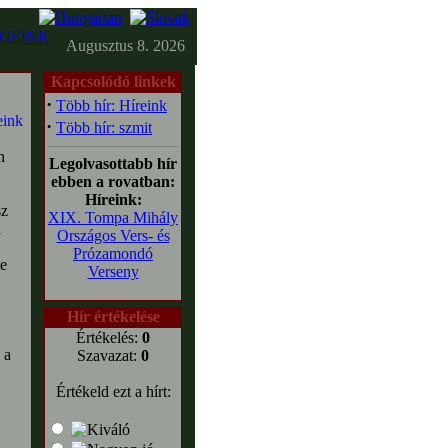
GEINK
Augusztus 8. 2026
Kapcsolódó linkek
·
Több hír: Híreink
·
Több hír: szmit
n
Legolvasottabb hír
ebben a rovatban:
Híreink:
sz
XIX. Tompa Mihály
a
Országos Vers- és
Prózamondó
te
Verseny
Hír értékelése
Értékelés:
0
 a
Szavazat:
0
Értékeld ezt a hírt: