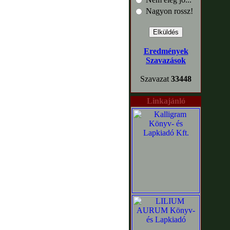
Nagyon rossz!
Eredmények
Szavazások
Szavazat
33448
Linkajánló