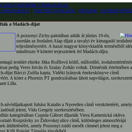
LAPSZABÁLY
|
TISZTSÉGVISELŐK
|
DÍJAINK
|
ELÉRHETŐSÉ
ták a Madách-díjat
A pozsonyi Zichy-palotában adták át június 19-én,
szerdán az Irodalmi Alap díjait a tavalyi év kimagasló irodalmi
teljesítményeiért. A hazai magyar könyvkiadók terméséből idé
mindössze 9 kötetet terjesztettek fel Madách-díjra.
mtagú testület elnöke Jitka Rožňová költő, műfordító, irodalomtörténé
társai pedig Veres István és Szalay Zoltán voltak. Döntésük értelmében 
-díjat Bárczi Zsófia kapta, Vidéki lyányok énekeskönyve című
éért. A kötet a Phoenix PT gondozásában látott napvilágot, szerkesztet
nt Lilla.
-nívódíjatkapott Juhász Katalin a Nyeretlen című verskötetéért, amely
adónál jelent, Vida Gergely szerkesztésében.
ítás kategóriában Csanda Gábort díjazták Viera Kamenická okítva
oztató Rozprávky zo Židovskej ulice című, különleges atmoszférájú
k átültetéséért, amely Pozsonyi zsidó mesék címmel jelent meg a
yi Kifli Polgári Társulás jóvoltából.