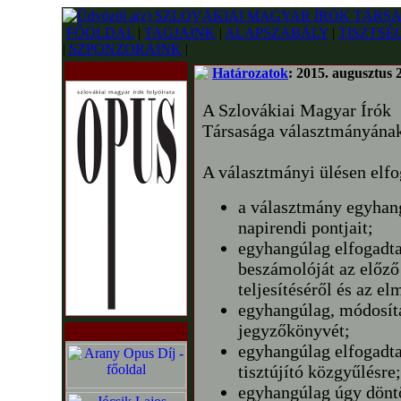
FŐOLDAL
|
TAGJAINK
|
ALAPSZABÁLY
|
TISZTSÉ
|
SZPONZORAINK
|
Határozatok
: 2015. augusztus 
A Szlovákiai Magyar Írók
Társasága választmányának 
A választmányi ülésen elfo
a választmány egyhang
napirendi pontjait;
egyhangúlag elfogadt
beszámolóját az előző
teljesítéséről és az e
egyhangúlag, módosítá
jegyzőkönyvét;
egyhangúlag elfogadta
tisztújító közgyűlésre;
egyhangúlag úgy döntö