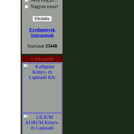
Nagyon rossz!
Eredmények
Szavazások
Szavazat
33448
Linkajánló