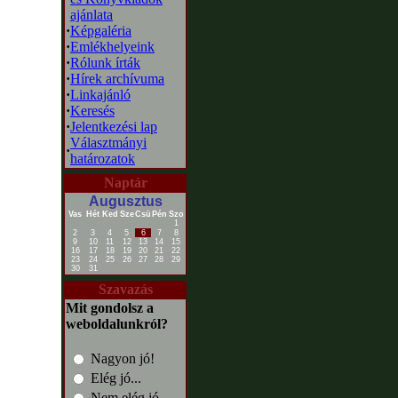
ajánlata
·
Képgaléria
·
Emlékhelyeink
·
Rólunk írták
·
Hírek archívuma
·
Linkajánló
·
Keresés
·
Jelentkezési lap
Választmányi
·
határozatok
Naptár
Augusztus
Vas
Hét
Ked
Sze
Csü
Pén
Szo
1
2
3
4
5
6
7
8
9
10
11
12
13
14
15
16
17
18
19
20
21
22
23
24
25
26
27
28
29
30
31
Szavazás
Mit gondolsz a
weboldalunkról?
Nagyon jó!
Elég jó...
Nem elég jó...