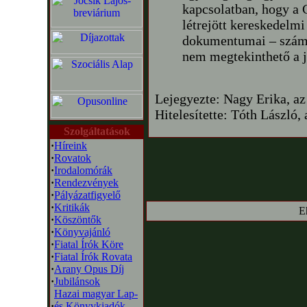
kapcsolatban, hogy a 
létrejött kereskedelmi
dokumentumai – száml
nem megtekinthető a j
Lejegyezte: Nagy Erika, a
Hitelesítette: Tóth László
Szolgáltatások
·
Híreink
·
Rovatok
·
Irodalomórák
·
Rendezvények
·
Pályázatfigyelő
·
Kritikák
E
·
Köszöntők
·
Könyvajánló
·
Fiatal Írók Köre
·
Fiatal Írók Rovata
·
Arany Opus Díj
·
Jubilánsok
Hazai magyar Lap-
·
és Könyvkiadók