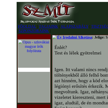
FŐOLDAL
|
TAGJAINK
|
ALAPSZABÁLY
|
TISZTSÉ
|
SZPONZORAINK
|
Év Irodalmi Alkotása
: Jelige:
Énlét?
Test és lélek gyötrelmei
Igen. Itt valami nincs rend
töltényekből álló felhő b
azt hinném, hogy a köd elos
légiónyi erősítés érkezik. 
megvoltunk. Igaz, néhánysz
vizeletet kiereszteni, mert 
igaz, aludtál, de én mondta