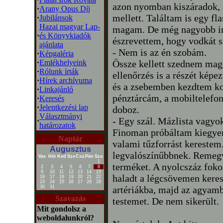
azon nyomban kiszáradok, 
·
Arany Opus Díj
mellett. Találtam is egy fl
·
Jubilánsok
Hazai magyar Lap-
magam. De még nagyobb in
·
és Könyvkiadók
észrevettem, hogy vodkát 
ajánlata
- Nem is az én szobám.
·
Képgaléria
·
Emlékhelyeink
Össze kellett szednem mag
·
Rólunk írták
ellenőrzés is a részét képe
·
Hírek archívuma
és a zsebemben kezdtem ko
·
Linkajánló
pénztárcám, a mobiltelefo
·
Keresés
·
Jelentkezési lap
doboz.
Választmányi
- Egy szál. Mázlista vagyo
·
határozatok
Finoman próbáltam kiegye
Naptár
valami tűzforrást kerestem.
Augusztus
legvalószínűbbnek. Remegv
Vas
Hét
Ked
Sze
Csü
Pén
Szo
1
terméket. A nyolcszáz fok
2
3
4
5
6
7
8
9
10
11
12
13
14
15
haladt a légcsövemen keres
16
17
18
19
20
21
22
23
24
25
26
27
28
29
30
31
artériákba, majd az agyam
Szavazás
testemet. De nem sikerült.
Mit gondolsz a
weboldalunkról?