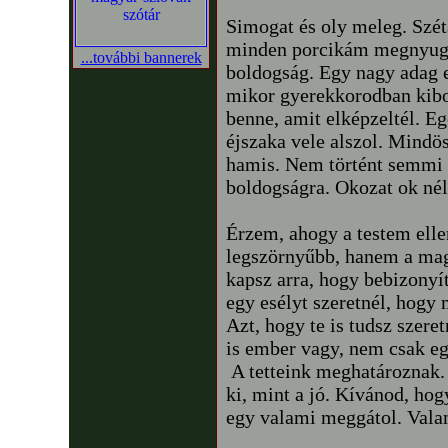
Simogat és oly meleg. Szé
minden porcikám megnyugszi
...további bannerek
boldogság. Egy nagy adag 
mikor gyerekkorodban kibo
benne, amit elképzeltél. E
éjszaka vele alszol. Mindö
hamis. Nem történt semmi r
boldogságra. Okozat ok né
Érzem, ahogy a testem ell
legszörnyűbb, hanem a mag
kapsz arra, hogy bebizonyí
egy esélyt szeretnél, hogy
Azt, hogy te is tudsz szeret
is ember vagy, nem csak e
A tetteink meghatároznak. 
ki, mint a jó. Kívánod, ho
egy valami meggátol. Valam