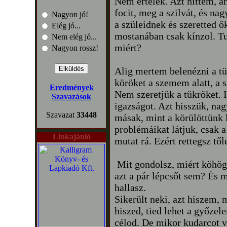
Nem értelek. Azt hittem, am
focit, meg a szilvát, és nag
Nagyon jó!
a szüleidnek és szeretted ő
Elég jó...
mostanában csak kínzol. T
Nem elég jó...
miért?
Nagyon rossz!
Alig mertem belenézni a tü
köröket a szemem alatt, a 
Eredmények
Nem szeretjük a tükröket. 
Szavazások
igazságot. Azt hisszük, na
Szavazat
33448
másak, mint a körülöttünk 
problémáikat látjuk, csak 
Linkajánló
mutat rá. Ezért rettegsz tő
Mit gondolsz, miért köhögs
azt a pár lépcsőt sem? És
hallasz.
Sikerült neki, azt hiszem, 
hiszed, tied lehet a győzel
célod. De mikor kudarcot v