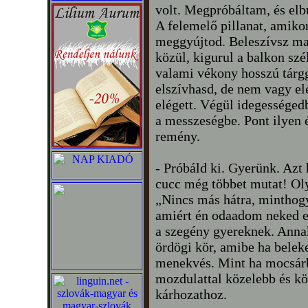
volt. Megpróbáltam, és el
A felemelő pillanat, amikor
meggyújtod. Beleszívsz maj
közül, kigurul a balkon sz
valami vékony hosszú tárgg
elszívhasd, de nem vagy el
elégett. Végül idegességed
a messzeségbe. Pont ilyen 
remény.
- Próbáld ki. Gyerünk. Azt 
cucc még többet mutat! Oly
„Nincs más hátra, minthogy
amiért én odaadom neked e
a szegény gyereknek. Annak
ördögi kör, amibe ha beleke
menekvés. Mint ha mocsárb
mozdulattal közelebb és kö
kárhozathoz.