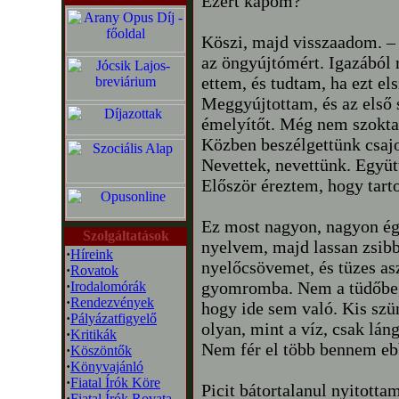
Ezért kapom?
Köszi, majd visszaadom. 
az öngyújtómért. Igazából 
ettem, és tudtam, ha ezt el
Meggyújtottam, és az első 
émelyítőt. Még nem szokta
Közben beszélgettünk csajok
Nevettek, nevettünk. Együt
Először éreztem, hogy tar
Ez most nagyon, nagyon ége
Szolgáltatások
nyelvem, majd lassan zsibb
·
Híreink
nyelőcsövemet, és tüzes as
·
Rovatok
gyomromba. Nem a tüdőbe, 
·
Irodalomórák
·
Rendezvények
hogy ide sem való. Kis szün
·
Pályázatfigyelő
olyan, mint a víz, csak lá
·
Kritikák
Nem fér el több bennem eb
·
Köszöntők
·
Könyvajánló
·
Fiatal Írók Köre
Picit bátortalanul nyitott
·
Fiatal Írók Rovata