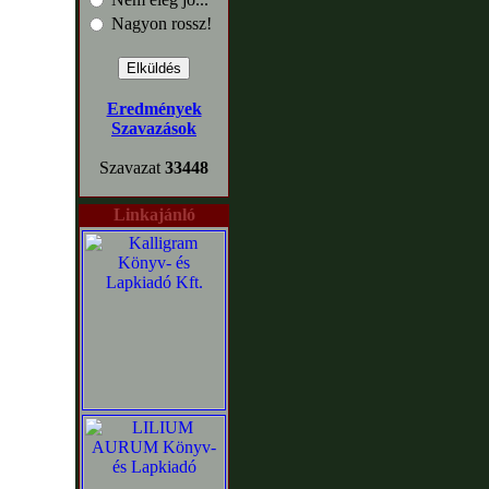
Nagyon rossz!
Eredmények
Szavazások
Szavazat
33448
Linkajánló