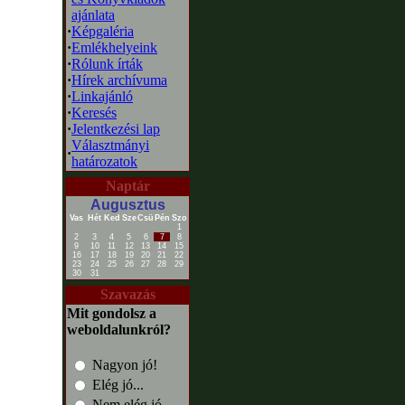
ajánlata
·
Képgaléria
·
Emlékhelyeink
·
Rólunk írták
·
Hírek archívuma
·
Linkajánló
·
Keresés
·
Jelentkezési lap
Választmányi
·
határozatok
Naptár
Augusztus
Vas
Hét
Ked
Sze
Csü
Pén
Szo
1
2
3
4
5
6
7
8
9
10
11
12
13
14
15
16
17
18
19
20
21
22
23
24
25
26
27
28
29
30
31
Szavazás
Mit gondolsz a
weboldalunkról?
Nagyon jó!
Elég jó...
Nem elég jó...