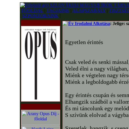
FŐOLDAL
|
TAGJAINK
|
ALAPSZABÁLY
|
TISZTSÉ
|
SZPONZORAINK
|
Év Irodalmi Alkotása
: Jelige: 
Egyetlen érintés
Csak veled és senki mással
Veled élni a nagy világban,
Miénk e végtelen nagy térs
Miénk a legboldogabb érzé
Egy érintés csupán és sem
Elhangzik szádból a vallom
És mi táncolunk egy melód
S szívünk elolvad a vágyba
Szeretlek, hangzik, s cseng