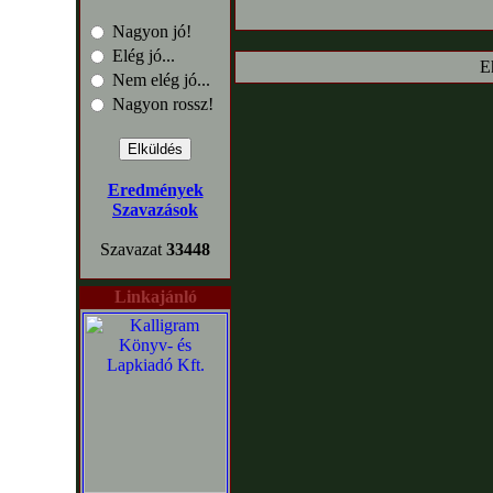
Nagyon jó!
Elég jó...
E
Nem elég jó...
Nagyon rossz!
Eredmények
Szavazások
Szavazat
33448
Linkajánló