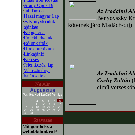
·
Arany Opus Díj
Az Irodalmi Al
·
Jubilánsok
Hazai magyar Lap-
Benyovszky Kri
·
és Könyvkiadók
kötetnek járó Madách-díj)
ajánlata
·
Képgaléria
·
Emlékhelyeink
·
Rólunk írták
·
Hírek archívuma
·
Linkajánló
·
Keresés
·
Jelentkezési lap
Választmányi
Az Irodalmi Al
·
határozatok
Csehy Zoltán
(
Naptár
című versesköte
Augusztus
Vas
Hét
Ked
Sze
Csü
Pén
Szo
1
2
3
4
5
6
7
8
9
10
11
12
13
14
15
16
17
18
19
20
21
22
23
24
25
26
27
28
29
30
31
Szavazás
Mit gondolsz a
weboldalunkról?