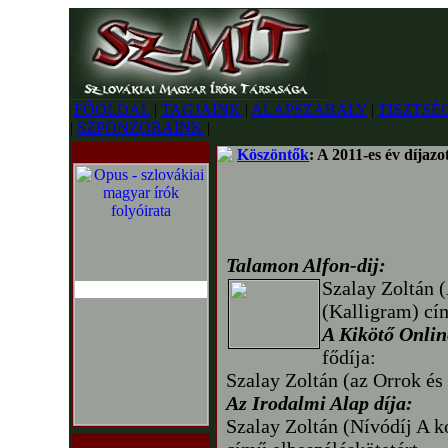
FŐOLDAL
|
TAGJAINK
|
ALAPSZABÁLY
|
TISZTSÉ
|
SZPONZORAINK
|
Köszöntők
: A 2011-es év díjazot
Talamon Alfon-dij:
Szalay Zoltán 
(Kalligram) cím
A Kikötő Onlin
fődíja:
Szalay Zoltán (az Orrok és
Az Irodalmi Alap díja:
Szalay Zoltán (Nívódíj A 