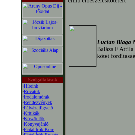
című elbeszéléskötetért
Lucian Blaga N
Balázs F Attila
kötet fordításáé
Szolgáltatások
·
Híreink
·
Rovatok
·
Irodalomórák
·
Rendezvények
·
Pályázatfigyelő
·
Kritikák
·
Köszöntők
·
Könyvajánló
·
Fiatal Írók Köre
·
Fiatal Írók Rovata