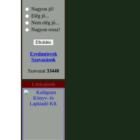
Nagyon jó!
Elég jó...
Nem elég jó...
Nagyon rossz!
Eredmények
Szavazások
Szavazat
33448
Linkajánló