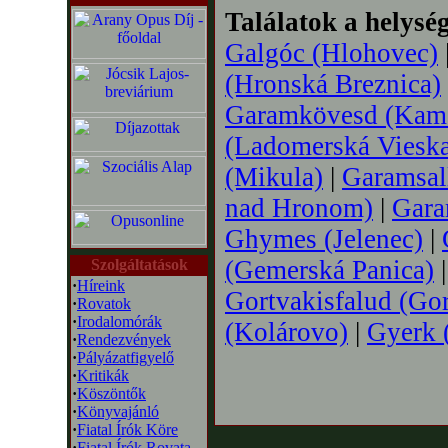
Találatok a helysé
Galgóc (Hlohovec)
(Hronská Breznica)
Garamkövesd (Kam
(Ladomerská Viesk
(Mikula)
|
Garamsal
nad Hronom)
|
Gara
Ghymes (Jelenec)
|
(Gemerská Panica)
Szolgáltatások
·
Híreink
Gortvakisfalud (Gor
·
Rovatok
·
Irodalomórák
(Kolárovo)
|
Gyerk 
·
Rendezvények
·
Pályázatfigyelő
·
Kritikák
·
Köszöntők
·
Könyvajánló
·
Fiatal Írók Köre
·
Fiatal Írók Rovata