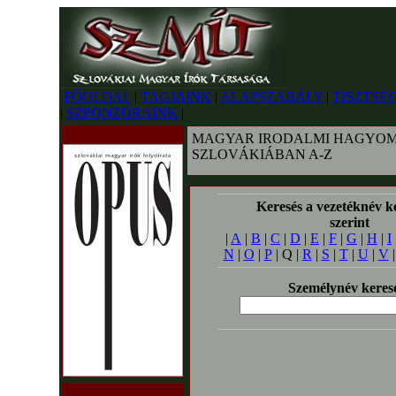
FŐOLDAL
|
TAGJAINK
|
ALAPSZABÁLY
|
TISZTSÉ
|
SZPONZORAINK
|
MAGYAR IRODALMI HAGYOM
SZLOVÁKIÁBAN A-Z
Keresés a vezetéknév k
szerint
|
A
|
B
|
C
|
D
|
E
|
F
|
G
|
H
|
I
N
|
O
|
P
| Q |
R
|
S
|
T
|
U
|
V
Személynév keres