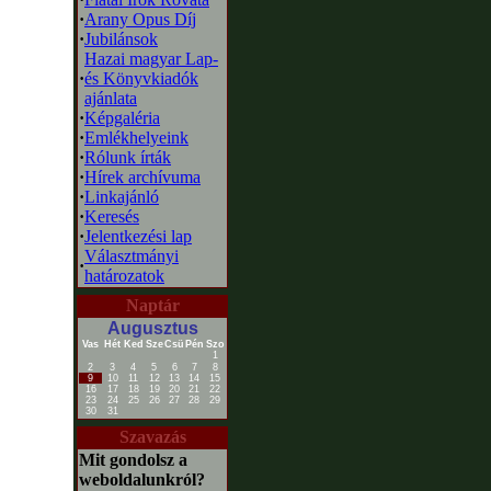
·
Arany Opus Díj
·
Jubilánsok
Hazai magyar Lap-
·
és Könyvkiadók
ajánlata
·
Képgaléria
·
Emlékhelyeink
·
Rólunk írták
·
Hírek archívuma
·
Linkajánló
·
Keresés
·
Jelentkezési lap
Választmányi
·
határozatok
Naptár
Augusztus
Vas
Hét
Ked
Sze
Csü
Pén
Szo
1
2
3
4
5
6
7
8
9
10
11
12
13
14
15
16
17
18
19
20
21
22
23
24
25
26
27
28
29
30
31
Szavazás
Mit gondolsz a
weboldalunkról?