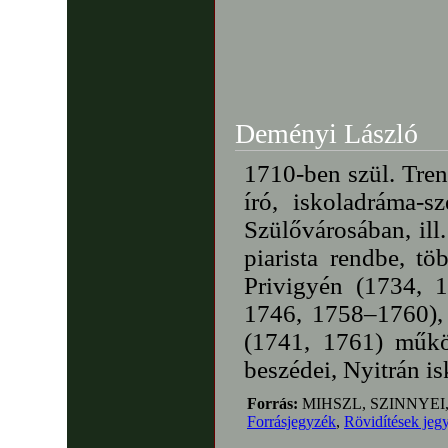
Deményi László
1710-ben szül. Tre
író, iskoladráma-s
Szülővárosában, ill.
piarista rendbe, t
Privigyén (1734, 
1746, 1758–1760),
(1741, 1761) műkö
beszédei, Nyitrán i
Forrás:
MIHSZL, SZINNYEI
Forrásjegyzék
,
Rövidítések jeg