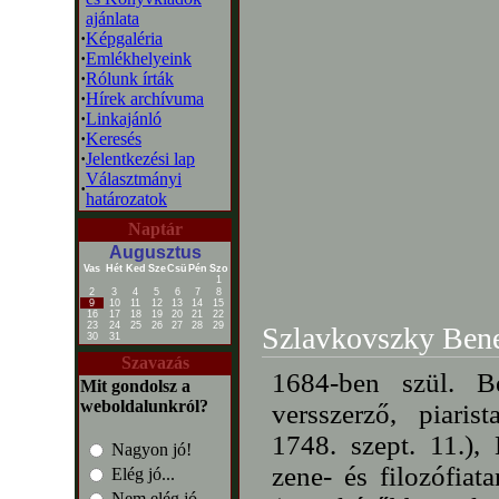
ajánlata
·
Képgaléria
·
Emlékhelyeink
·
Rólunk írták
·
Hírek archívuma
·
Linkajánló
·
Keresés
·
Jelentkezési lap
Választmányi
·
határozatok
Naptár
Augusztus
Vas
Hét
Ked
Sze
Csü
Pén
Szo
1
2
3
4
5
6
7
8
9
10
11
12
13
14
15
16
17
18
19
20
21
22
23
24
25
26
27
28
29
Szlavkovszky Ben
30
31
Szavazás
1684-ben szül. B
Mit gondolsz a
weboldalunkról?
versszerző, piari
1748. szept. 11.), 
Nagyon jó!
zene- és filozófia
Elég jó...
Nem elég jó...