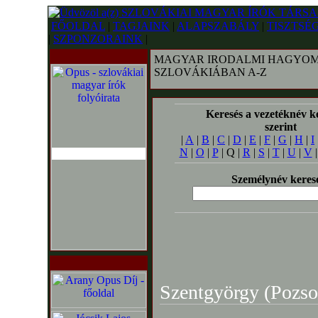
FŐOLDAL
|
TAGJAINK
|
ALAPSZABÁLY
|
TISZTSÉ
|
SZPONZORAINK
|
MAGYAR IRODALMI HAGYOM
SZLOVÁKIÁBAN A-Z
Keresés a vezetéknév k
szerint
|
A
|
B
|
C
|
D
|
E
|
F
|
G
|
H
|
I
N
|
O
|
P
| Q |
R
|
S
|
T
|
U
|
V
Személynév keres
Szentgyörgy (Pozson