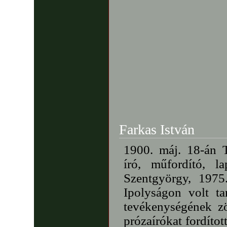
Farkas István
1900. máj. 18-án T
író, műfordító, l
Szentgyörgy, 1975
Ipolyságon volt tan
tevékenységének zö
prózaírókat fordítot