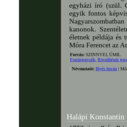
egyházi író (szül.
egyik fontos képvis
Nagyarszombatban 
kanonok. Szentélet
életnek példája és
Móra Ferencet az A
Forrás:
SZINNYEI, ÚMIL
Forrásjegyzék
,
Rövidítések jeg
Névmutató:
Illyés István
| Mór
Halápi Konstantin