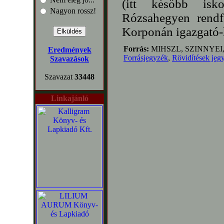
(itt később isko
Nagyon rossz!
Rózsahegyen rendfő
Korponán igazgató-h
Forrás:
MIHSZL, SZINNYEI
Eredmények
Forrásjegyzék
,
Rövidítések jeg
Szavazások
Szavazat
33448
Linkajánló