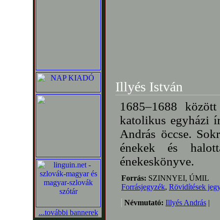
Illyés István
1685–1688 között 
katolikus egyházi í
András öccse. Sokr
énekek és halot
énekeskönyve.
Forrás:
SZINNYEI, ÚMIL
Forrásjegyzék
,
Rövidítések jeg
Névmutató:
Illyés András
|
...további bannerek