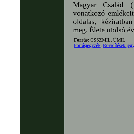
Magyar Család (
vonatkozó emlékeit
oldalas, kéziratba
meg. Élete utolsó év
Forrás:
CSSZMIL, ÚMIL
Forrásjegyzék
,
Rövidítések jeg