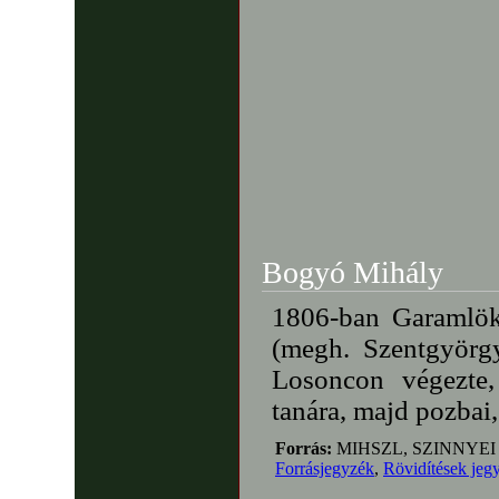
Bogyó Mihály
1806-ban Garamlök
(megh. Szentgyörgy
Losoncon végezte
tanára, majd pozbai,
Forrás:
MIHSZL, SZINNYEI
Forrásjegyzék
,
Rövidítések jeg