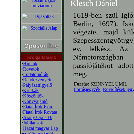
Klesch Dániel
1619-ben szül Igló
Berlin, 1697). Is
végezte, majd kü
Szepesszentgyötrgy
ev. lelkész. Az 
Németországban 
Szolgáltatások
·
Híreink
passiójátékot adot
·
Rovatok
meg.
·
Irodalomórák
·
Rendezvények
Forrás:
SZINNYEI, ÚMIL
·
Pályázatfigyelő
Forrásjegyzék
,
Rövidítések jeg
·
Kritikák
·
Köszöntők
·
Könyvajánló
·
Fiatal Írók Köre
·
Fiatal Írók Rovata
·
Arany Opus Díj
·
Jubilánsok
Hazai magyar Lap-
·
és Könyvkiadók