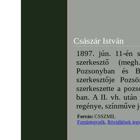
Császár István
1897. jún. 11-én s
szerkesztő (megh
Pozsonyban és B
szerkesztője Pozs
szerkeszette a po
ban. A II. vh. után
regénye, színműve j
Forrás:
CSSZMIL
Forrásjegyzék
,
Rövidítések jeg