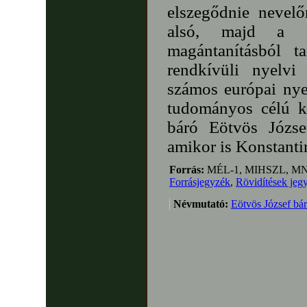
elszegődnie nevelő
alsó, majd a p
magántanításból t
rendkívüli nyelvi
számos európai nyel
tudományos célú kö
báró Eötvös József
amikor is Konstantin
Forrás:
MÉL-1, MIHSZL, MN
Forrásjegyzék
,
Rövidítések jeg
Névmutató:
Eötvös József bá