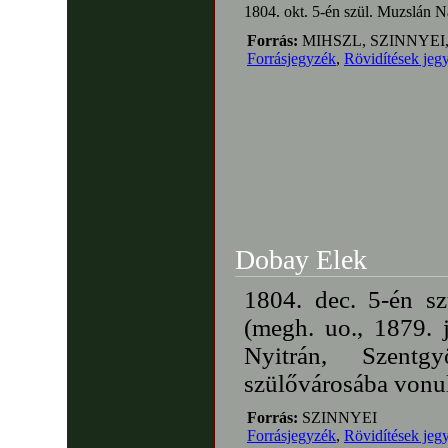
1804. okt. 5-én szül. Muzslán N
Forrás:
MIHSZL, SZINNYEI
Forrásjegyzék
,
Rövidítések jeg
Dobay Elek
1804. dec. 5-én s
(megh. uo., 1879. j
Nyitrán, Szentg
szülővárosába vonul
Forrás:
SZINNYEI
Forrásjegyzék
,
Rövidítések jeg