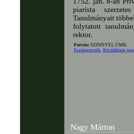
1752. jan. 8-án Pri
piarista szerzet
Tanulmányait többe
folytatott tanulmá
rektor.
Forrás:
SZINNYEI, ÚMIL
Forrásjegyzék
,
Rövidítések jeg
Nagy Márton