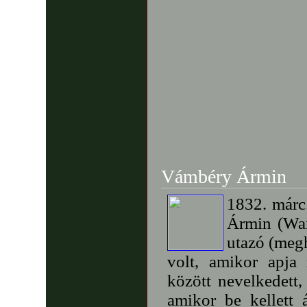
Vámbéry Ármin
1832. márc
Ármin (Wam
utazó (megh
volt, amikor apja
között nevelkedett,
amikor be kellett 