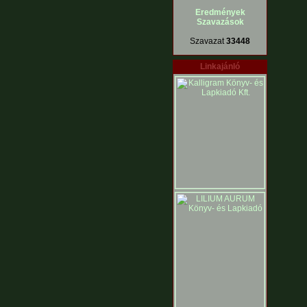
Eredmények
Szavazások
Szavazat
33448
Linkajánló