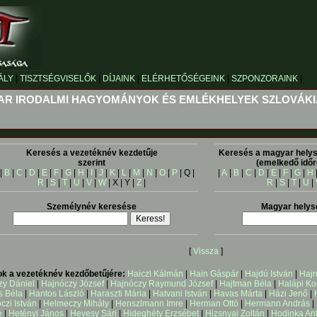
ÁLY
|
TISZTSÉGVISELŐK
|
DÍJAINK
|
ELÉRHETŐSÉGEINK
|
SZPONZORAINK
|
R IRODALMI HAGYOMÁNYOK ÉS EMLÉKHELYEK SZLOVÁK
Keresés a vezetéknév kezdetűje
Keresés a magyar helys
szerint
(emelkedő időr
|
B
|
C
|
D
|
E
|
F
|
G
|
H
|
I
|
J
|
K
|
L
|
M
|
N
|
O
|
P
| Q |
|
A
|
B
|
C
|
D
|
E
|
F
|
G
|
H
R
|
S
|
T
|
U
|
V
|
W
| X | Y |
Z
|
R
|
S
|
T
|
U
|
Személynév keresése
Magyar helys
[
Vissza
]
tok a vezetéknév kezdőbetűjére:
Haiczl Kálmán
|
Hain Gáspár
|
Hajdú István
|
Hajn
zy Dániel
|
Hajnóczy József
|
Hajnóczy Raymund József
|
Hajtman Béla
|
Halápi Ko
 Béla
|
Hantos László
|
Haraszti Mária
|
Hatvani István
|
Havas Márta
|
Házi Jenő
|
zi István
|
Helmeczy Mihály
|
Henszlmann Imre
|
Herman Ottó
|
Hermann András
|
e
|
Hetényi János
|
Hevesy Sári
|
Hideghéty Erzsébet
|
Hizsnyai Zoltán
|
Hodinka Ant