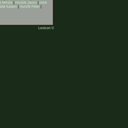
l Mihály
|
Horárik János
|
Hörk
dák Katalin
|
Hunčík Péter
|
Lexicon ©