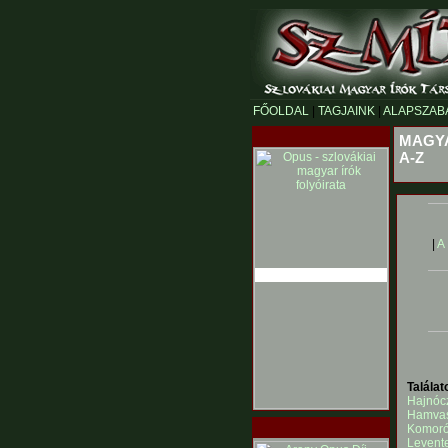
FŐOLDAL
|
TAGJAINK
|
ALAPSZAB
MAGYA
A-Z
|
A
Talála
Hajnóc
Hamvas
Komoróc
Levent