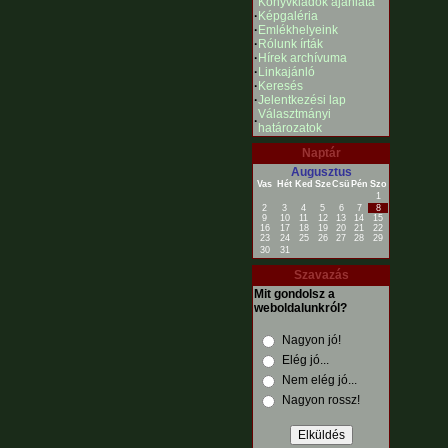
Könyvkiadók ajánlata
·
Képgaléria
·
Emlékhelyeink
·
Rólunk írták
·
Hírek archívuma
·
Linkajánló
·
Keresés
·
Jelentkezési lap
Választmányi
·
határozatok
Naptár
Augusztus
Vas
Hét
Ked
Sze
Csü
Pén
Szo
1
2
3
4
5
6
7
8
9
10
11
12
13
14
15
16
17
18
19
20
21
22
23
24
25
26
27
28
29
30
31
Szavazás
Mit gondolsz a
weboldalunkról?
Nagyon jó!
Elég jó...
Nem elég jó...
Nagyon rossz!