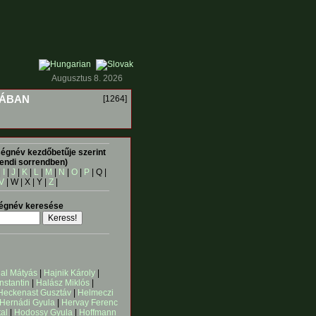
Augusztus 8. 2026
IÁBAN
[1264]
égnév kezdőbetűje szerint
endi sorrendben)
|
I
|
J
|
K
|
L
|
M
|
N
|
O
|
P
| Q |
V
| W | X | Y |
Z
|
égnév keresése
al Mátyás
|
Hajnik Károly
|
nstantin
|
Halász Miklós
|
Heckenast Gusztáv
|
Helmeczi
Hernádi Gyula
|
Hervay Ferenc
al
|
Hodossy Gyula
|
Hoffmann