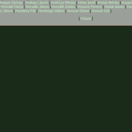
Hogya György
|
Holbay László
|
Holéczy Mihály
|
Holly Jenő
|
Holub Mihály
|
Hoppá
|
Horváth Géza
|
Horváth János
|
Horváth Zoltán
|
Hosszú Ferenc
|
Hubik István
|
Hu
vy János
|
Hunfalvy Pál
|
Hushegyi Gábor
|
Huszár Dávid
|
Huszár Gál
|
[
Vissza
]