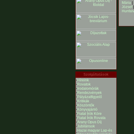
Mária
|
József
Hunfal
Szolgáltatások
·
Híreink
·
Rovatok
·
Irodalomórák
·
Rendezvények
·
Pályázatfigyelő
·
Kritikák
·
Köszöntők
·
Könyvajánló
·
Fiatal Írók Köre
·
Fiatal Írók Rovata
·
Arany Opus Díj
·
Jubilánsok
Hazai magyar Lap-és
·