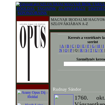
FŐOLDAL
|
TAGJAINK
|
ALAPSZABÁLY
|
TISZTSÉ
|
SZPONZORAINK
|
MAGYAR IRODALMI HAGYOM
SZLOVÁKIÁBAN A-Z
Keresés a vezetéknév k
szerint
|
A
|
B
|
C
|
D
|
E
|
F
|
G
|
H
|
I
N
|
O
|
P
| Q |
R
|
S
|
T
|
U
|
V
Személynév keres
Rudnay Sándor
1760. okt
Vágszentker