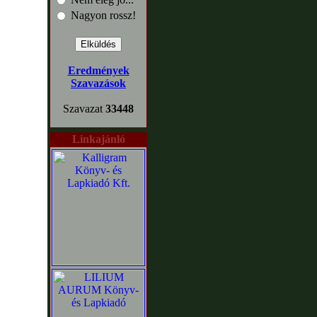
Nagyon rossz!
Eredmények
Szavazások
Szavazat
33448
Linkajánló