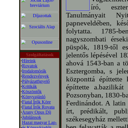
író, eszte
Tanulmányait Ny
papneveldében, ké
folytatta. 1785-
nagyszombati érseki
püspök, 1819-től es
jelentős lépésével 1
Szolgáltatások
·
Híreink
ahová 1543-ban a tör
·
Rovatok
Esztergomba, s jele
·
Irodalomórák
·
Rendezvények
központtá építtette
·
Pályázatfigyelő
építtette a.baziliká
·
Kritikák
·
Köszöntők
Pozsonyban, 1830-ban
·
Könyvajánló
Ferdinándot. A latin
·
Fiatal Írók Köre
·
Fiatal Írók Rovata
írt, prédikált, pu
·
Arany Opus Díj
·
Jubilánsok
székesegyház melletti
Hazai magyar Lap-
ben felavatták a mell
·
és Könyvkiadók