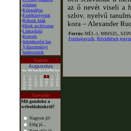
ajánlata
az ő nevét viseli a 
·
Képgaléria
szlov. nyelvű tanul
·
Emlékhelyeink
·
Rólunk írták
kora – Alexander Rud
·
Hírek archívuma
·
Linkajánló
Forrás:
MÉL-1, MIHSZL, SZI
·
Keresés
Forrásjegyzék
,
Rövidítések jegyz
·
Jelentkezési lap
Választmányi
·
határozatok
Naptár
Augusztus
Vas
Hét
Ked
Sze
Csü
Pén
Szo
1
2
3
4
5
6
7
8
9
10
11
12
13
14
15
16
17
18
19
20
21
22
23
24
25
26
27
28
29
30
31
Szavazás
Mit gondolsz a
weboldalunkról?
Nagyon jó!
Elég jó...
Nem elég jó...