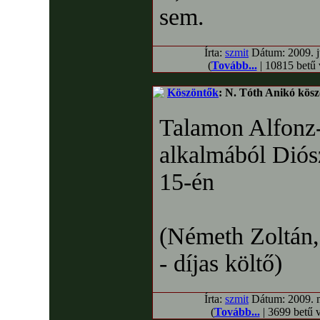
sem.
Írta:
szmit
Dátum: 2009. jú
(
Tovább...
| 10815 betű
Köszöntők
: N. Tóth Anikó kösz
Talamon Alfonz-
alkalmából Diós
15-én
(Németh Zoltán,
- díjas költő)
Írta:
szmit
Dátum: 2009. má
(
Tovább...
| 3699 betű 