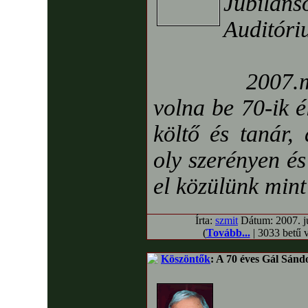
Jubil
Auditóri
2007.márciu
volna be 70-ik é
költő és tanár,
oly szerényen é
el közülünk mint
Írta:
szmit
Dátum: 2007. jú
(
Tovább...
| 3033 betű 
Köszöntők
: A 70 éves Gál Sánd