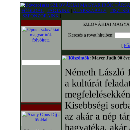
FŐOLDAL
|
TAGJAINK
|
ALAPSZABÁLY
|
TISZTSÉ
|
SZPONZORAINK
|
SZLOVÁKIAI MAGYAR
Keresés a rovat híreiben:
[
Főo
Köszöntők
: Mayer Judit 90 éve
Németh László 
a kultúrát felada
megfelelésekkén
Kisebbségi sorba
az akár a nép tá
hagyatéka, akár