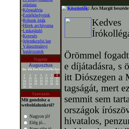
ajánlata
Köszöntők
: Ács Margit beszéde
·
Képgaléria
·
Emlékhelyeink
Kedves
·
Rólunk írták
·
Hírek archívuma
Írókollé
·
Linkajánló
·
Keresés
·
Jelentkezési lap
Választmányi
·
határozatok
Örömmel fogadtu
Naptár
e díjátadásra, s
Augusztus
Vas
Hét
Ked
Sze
Csü
Pén
Szo
1
itt Diószegen a
2
3
4
5
6
7
8
9
10
11
12
13
14
15
16
17
18
19
20
21
22
23
24
25
26
27
28
29
tagságát, mert ez
30
31
Szavazás
semmit sem tart
Mit gondolsz a
weboldalunkról?
országok írószöv
Nagyon jó!
hivatalos, penz
Elég jó...
Nem elég jó...