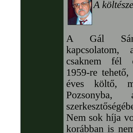
A költész
A Gál Sánd
kapcsolatom, 
csaknem fél é
1959-re tehető,
éves költő, 
Pozsonyba,
szerkesztőségébe
Nem sok híja vo
korábban is nem