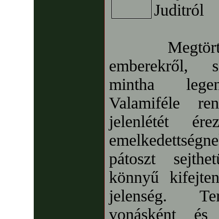
Juditról
Megtörténh
emberekről, s
mintha legen
Valamiféle ren
jelenlétét é
emelkedettsé
pátoszt sejth
könnyű kifejten
jelenség. Te
vonásként és 