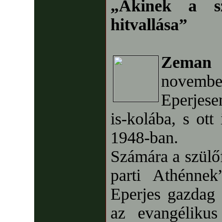
„Akinek a s
hitvallása”
Zeman
novemb
Eperjese
is-kolába, s ott
1948-ban.
Számára a szülőf
parti Athénnek
Eperjes gazdag 
az evangélikus