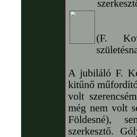
szerkeszt
(F. Kov
születésn
A jubiláló F. K
kitűnő műfordító
volt szerencsé
még nem volt s
Földesné), s
szerkesztő. Gól