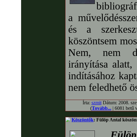
bibliográf
a művelődéssze
és a szerkes
köszöntsem mos
Nem, nem do
irányítása alatt
indításához kapt
nem feledhető ö
Írta:
szmit
Dátum: 2008. szep
(
Tovább...
| 6081 betű 
Köszöntők
: Fülöp Antal köszön
Fülöp