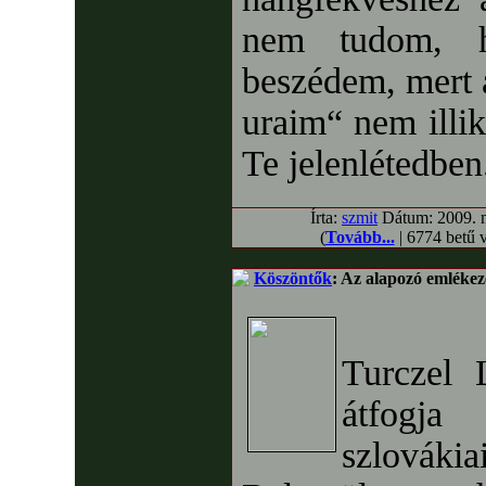
nem tudom, h
beszédem, mert a
uraim“ nem illik
Te jelenlétedben
Írta:
szmit
Dátum: 2009. má
(
Tovább...
| 6774 betű 
Köszöntők
: Az alapozó emlékez
Turczel 
átfogja
szlovákia