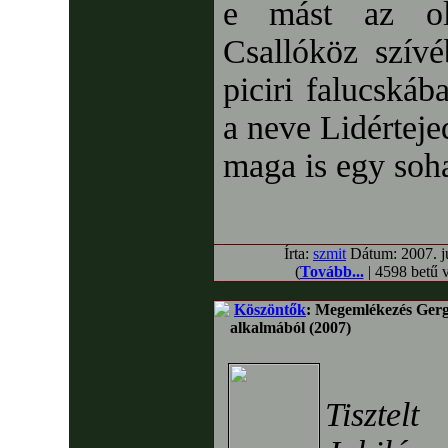
e mást az ol
Csallóköz szívé
piciri falucskáb
a neve Lidérteje
maga is egy soh
Írta:
szmit
Dátum: 2007. jú
(
Tovább...
| 4598 betű 
Köszöntők
: Megemlékezés Gerge
alkalmából (2007)
Tisztel