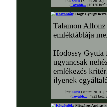
Írta:
szmit
Dátum: 2010. júni
(
Tovább...
| 10130 betű
Köszöntők
: Hogy György beszé
Talamon Alfonz
emléktáblája me
Hodossy Gyula f
ugyancsak nehéz
emlékezés krité
ilyenek egyálta
Írta:
szmit
Dátum: 2010. júni
(
Tovább...
| 4923 betű 
Köszöntők
: Mészáros András kö