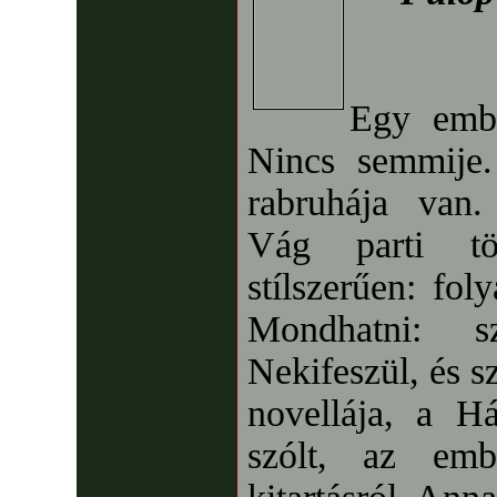
Egy embe
Nincs semmije
rabruhája van
Vág parti töl
stílszerűen: fol
Mondhatni: s
Nekifeszül, és 
novellája, a H
szólt, az emb