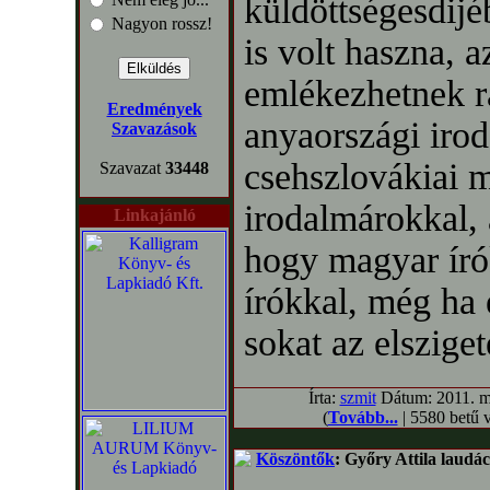
küldöttségesdij
Nagyon rossz!
is volt haszna, 
emlékezhetnek rá
Eredmények
anyaországi irod
Szavazások
csehszlovákiai 
Szavazat
33448
irodalmárokkal, a
Linkajánló
hogy magyar író
írókkal, még ha 
sokat az elszige
Írta:
szmit
Dátum: 2011. má
(
Tovább...
| 5580 betű 
Köszöntők
: Győry Attila laudác