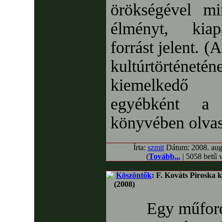
örökségével m
élményt, kiap
forrást jelent. 
kultúrtörténetén
kiemelkedő 
egyébként a 
könyvében olvas
Írta:
szmit
Dátum: 2008. augu
(
Tovább...
| 5058 betű 
Köszöntők
: F. Kováts Piroska 
(2008)
Egy műford