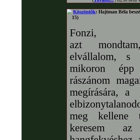
Köszöntők
: Hajtman Béla besz
15)
Fonzi,
azt mondtam
elvállalom, s
mikoron épp 
rászánom maga
megírására, a
elbizonytalan
meg kellene t
keresem az 
hangfekvéshez a