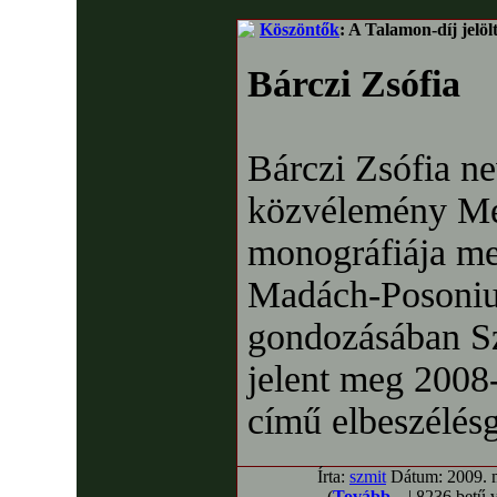
Köszöntők
: A Talamon-díj jelöl
Bárczi Zsófia
Bárczi Zsófia ne
közvélemény Méc
monográfiája mel
Madách-Posoni
gondozásában S
jelent meg 2008
című elbeszélésg
Írta:
szmit
Dátum: 2009. má
(
Tovább...
| 8236 betű 