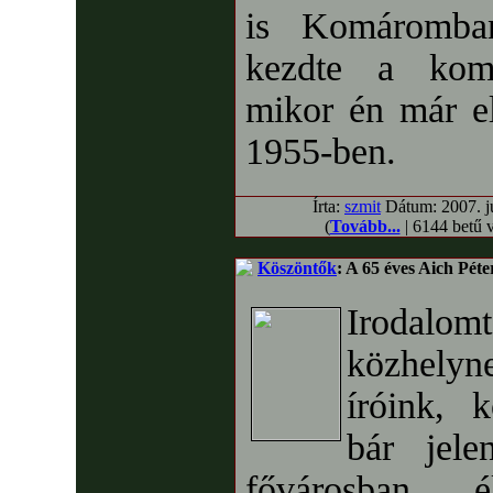
is Komáromba
kezdte a komá
mikor én már el
1955-ben.
Írta:
szmit
Dátum: 2007. jú
(
Tovább...
| 6144 betű 
Köszöntők
: A 65 éves Aich Péte
Irodalomt
közhely
íróink, k
bár jel
fővárosban é