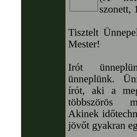
szonett, 
Tisztelt Ünnepe
Mester!
Irót ünneplü
ünneplünk. Ün
írót, aki a me
többszörös me
Akinek időtechni
jövőt gyakran eg