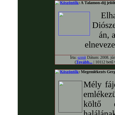
Köszöntők
: A Talamon-díj jelö
Elh
Diósze
án, 
elneveze
Írta:
szmit
Dátum: 2008. júni
(
Tovább...
| 10112 betű
Köszöntők
: Megemlékezés Gerge
Mély fá
emlékez
költő 
halálána