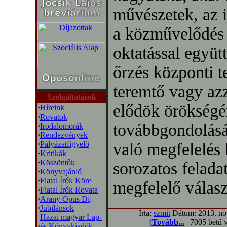
művészetek, az i
a közművelődés 
oktatással együt
őrzés központi te
teremtő vagy azz
Szolgáltatások
elődök örökség
·
Híreink
·
Rovatok
továbbgondolásáé
·
Irodalomórák
·
Rendezvények
·
Pályázatfigyelő
való megfelelés
·
Kritikák
·
Köszöntők
sorozatos felada
·
Könyvajánló
·
Fiatal Írók Köre
megfelelő válas
·
Fiatal Írók Rovata
·
Arany Opus Díj
·
Jubilánsok
Írta:
szmit
Dátum: 2013. nov
Hazai magyar Lap-
(
Tovább...
| 7005 betű 
·
és Könyvkiadók