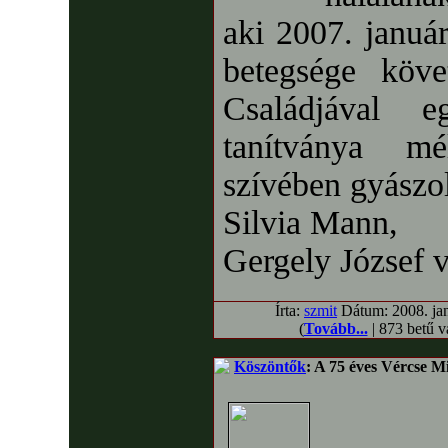
aki 2007. január
betegsége köve
Családjával 
tanítványa m
szívében gyászol
Silvia Mann,
Gergely József v
Írta:
szmit
Dátum: 2008. jan
(
Tovább...
| 873 betű 
Köszöntők
: A 75 éves Vércse M