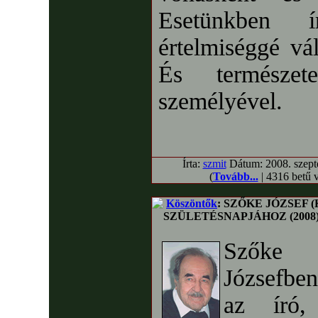
Esetünkben í
értelmiséggé vá
És természet
személyével.
Írta:
szmit
Dátum: 2008. szepte
(
Tovább...
| 4316 betű 
Köszöntők
: SZŐKE JÓZSEF
SZÜLETÉSNAPJÁHOZ (2008
Szőke
Józsefbe
az író,