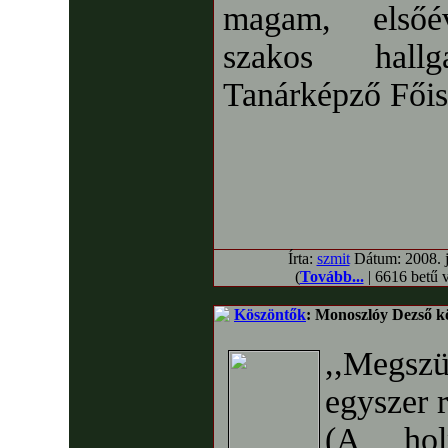
magam, elsőé
szakos hall
Tanárképző Fői
Írta:
szmit
Dátum: 2008. jú
(
Tovább...
| 6616 betű 
Köszöntők
: Monoszlóy Dezső kö
,,Megszü
egyszer 
(A hol