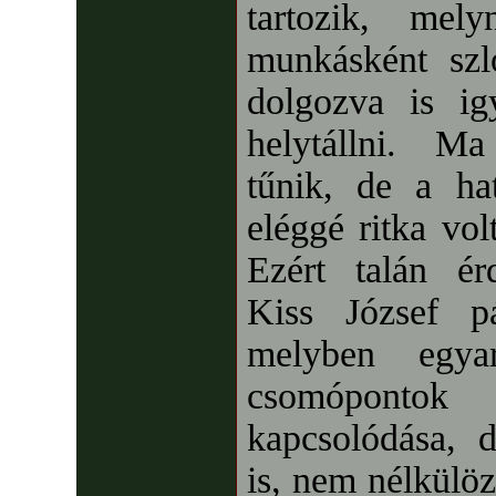
tartozik, mely
munkásként sz
dolgozva is ig
helytállni. M
tűnik, de a h
eléggé ritka vol
Ezért talán ér
Kiss József pá
melyben egya
csomópont
kapcsolódása, 
is, nem nélkülöz