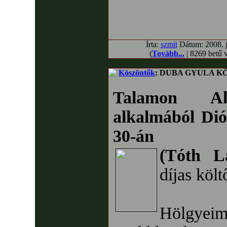
Írta:
szmit
Dátum: 2008. jú
(
Tovább...
| 8269 betű 
Köszöntők
: DUBA GYULA K
Talamon Alfo
alkalmából Dió
30-án
(Tóth L
díjas költ
Hölgyeim