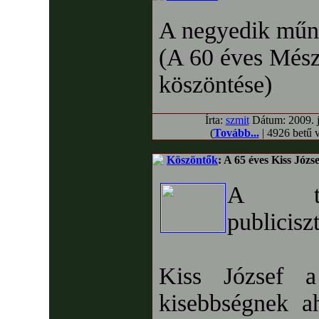
A negyedik mű
(A 60 éves Mész
köszöntése)
Írta:
szmit
Dátum: 2009. jú
(
Tovább...
| 4926 betű 
Köszöntők
: A 65 éves Kiss Józs
A tört
publicisz
Kiss József a
kisebbségnek 