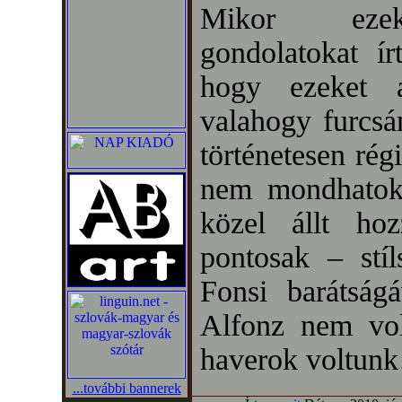
Mikor ez
gondolatokat í
hogy ezeket 
valahogy furcsán
történetesen rég
nem mondhatok
közel állt h
pontosak – stíl
Fonsi barátsá
Alfonz nem vol
haverok voltun
...további bannerek