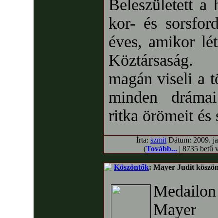
Beleszületett a
kor- és sorsford
éves, amikor lé
Köztársaság. 
magán viseli a t
minden drámai
ritka örömeit és 
Írta:
szmit
Dátum: 2009. jan
(
Tovább...
| 8735 betű 
Köszöntők
: Mayer Judit köszön
Medailon
Mayer