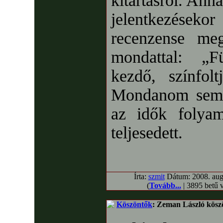
kitartásról. Ann
jelentkezése
recenzense meg
mondattal: „
kezdő, színfolt
Mondanom sem k
az idők folyam
teljesedett.
Írta:
szmit
Dátum: 2008. augu
(
Tovább...
| 3895 betű 
Köszöntők
: Zeman László köszö