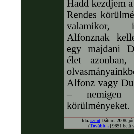
Hadd kezdjem a 
Rendes körülmén
valamikor, 
Alfonznak kell
egy majdani D
élet azonban,
olvasmányain
Alfonz vagy Du
– nemigen 
körülményeket.
Írta:
szmit
Dátum: 2008. júni
(
Tovább...
| 9651 betű 