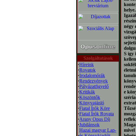
konte
helye.
Igazáb
részi
négy 
vizsg
szöveg
sejte
dolgu
S így 
Szolgáltatások
kelle
·
Híreink
sokfé
·
Rovatok
életm
·
Irodalomórák
tanulm
·
Rendezvények
könyv
·
Pályázatfigyelő
rende
·
Kritikák
e kön
·
Köszöntők
széri
·
Könyvajánló
extra
·
Fiatal Írók Köre
Tőzsé
·
Fiatal Írók Rovata
mozgá
·
Arany Opus Díj
refle
·
Jubilánsok
Magam
Hazai magyar Lap-
mivel
·
és Könyvkiadók
lehete