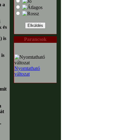
n a
i
k és
) is
Parancsok
 is
Nyomtatható
változat
mit
a
át
.