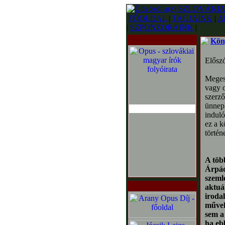
FŐOLDAL
|
TAGJAINK
|
A
|
SZPONZORAINK
|
Kön
Elősz
Megesh
vagy o
szerző
ünnepl
induló
ez a k
történ
A töb
Árpád
szeml
aktuá
iroda
művek
sem a
ha eb