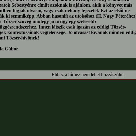
zatok Sebestyénre címűt azoknak is ajánlom, akik a könyvet más
dben fogják olvasni, vagy csak néhány fejezetét. Ezt az elsőt ne
ák ki semmiképp. Abban hasonlít az utolsóhoz (H. Nagy Péteréhez)
a Tőzsér-szöveg mintegy jó ürügy egy szélesebb
függésrendszerhez. Innen látszik csak igazán az eddigi Tőzsér-
gek kontextusainak végtelensége. Jó olvasást kívánok minden eddig
ni Tőzsér-hívőnek!
da Gábor
Ehhez a hírhez nem lehet hozzászólni.