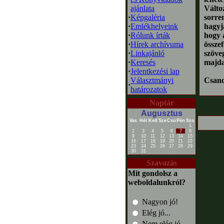
ajánlata
Válto
·
Képgaléria
sorren
·
Emlékhelyeink
hagyj
·
Rólunk írták
hogy 
·
Hírek archívuma
össze
·
Linkajánló
szöve
·
Keresés
majda
·
Jelentkezési lap
Választmányi
Csan
·
határozatok
Naptár
Augusztus
Vas
Hét
Ked
Sze
Csü
Pén
Szo
1
2
3
4
5
6
7
8
9
10
11
12
13
14
15
16
17
18
19
20
21
22
23
24
25
26
27
28
29
30
31
Szavazás
Mit gondolsz a
weboldalunkról?
Nagyon jó!
Elég jó...
Nem elég jó...