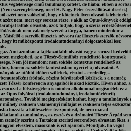
xtus végtelensége című tanulmánykötetet, de hiába: ebben a sorba
 (Nem szerénytelenség, mert H. Nagy Péter összeállítását dicséri.)
ól azért nem valószínű, hogy e kötetnek ilyen olvasói is lehetnek:
nt azért nem, mert egy sorozat része, s akik az Opus-könyvek eddig
darabját látták-olvasták, azok tudják, hogy a széria érdeklődéséne
álódásainak nem valamely szerző a tárgya, hanem mindenkor a
. Másfelől a szerzők illusztris névsora (az illusztris szerzők névsora
ti, hogy itt műközpontú irodalomtudományi dolgozatokkal lesz
nk.
igaz. Ami azonban a tájékozottabb olvasót vagy a sorozat kedvelőit
mesen meglepheti, az a Tőzsér-életműhöz rendelhető kontextusok
lesége. Nem jól mondom: nem sokféle kontextus rendelhető az
űhöz, hanem az sokféle kontextusban nyeri el új olvasatait. A
ányok az utóbbi időben születtek, részint – eredetileg –
bemutatóként íródtak, részint folyóiratbeli közlések, s a nemrég
zett Tőzsér-konferencia anyagaiból is akad köztük. Híven ahhoz, a
yvsorozat a fölszövegében is minden alkalommal megismétel: ez a
a az Opus folyóirat (irodalomtudományi, irodalomtörténeti)
tartománya. További meglepetésként hathat, hogy a tanulmányok 
r-műhely csaknem valamennyi műfaját és csaknem teljes eszköztár
sba hozzák: a költészetére összpontosít, de nem marad
ktálatlanul a tanulmány-, az esszé- és a drámaíró Tőzsér Árpád sem
 személy szerint a Tartalom szerinti sorrendben olvastam őket, s
 nagyon élveztem, másoknak is ezt ajánlom. Mondjuk, ha végül
k még ennél is személyesebb, akkor az elsőt, a Csehy Zoltán-féle