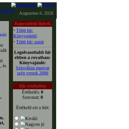
GEINK
Augusztus 6. 2026
Kapcsolódó linkek
·
Több hír:
Könyvajánló
·
Több hír: szmit
oz
zált
Legolvasottabb hír
ebben a rovatban:
al
Könyvajánló:
, és
Szlovákiai magyar
szép versek 2006
Hír értékelése
Értékelés:
0
,
Szavazat:
0
Értékeld ezt a hírt:
n,
et,