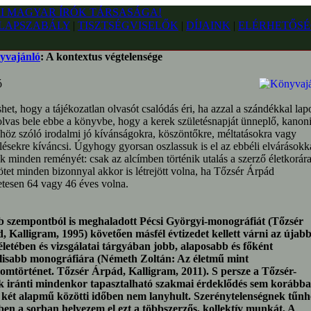
LAPSZABÁLY
|
TISZTSÉGVISELŐK
|
DÍJAINK
|
ELÉRHETŐSÉ
yvajánló
: A kontextus végtelensége
ó
et, hogy a tájékozatlan olvasót csalódás éri, ha azzal a szándékkal lap
lvas bele ebbe a könyvbe, hogy a kerek születésnapját ünneplő, kanoni
höz szóló irodalmi jó kívánságokra, köszöntőkre, méltatásokra vagy
ésekre kíváncsi. Úgyhogy gyorsan oszlassuk is el az ebbéli elvárásokk
k minden reményét: csak az alcímben történik utalás a szerző életkorára
ötet minden bizonnyal akkor is létrejött volna, ha Tőzsér Árpád
etesen 64 vagy 46 éves volna.
b szempontból is meghaladott Pécsi Györgyi-monográfiát (Tőzsér
, Kalligram, 1995) követően másfél évtizedet kellett várni az újabb
életében és vizsgálatai tárgyában jobb, alaposabb és főként
lisabb monográfiára (Németh Zoltán: Az életmű mint
lomtörténet. Tőzsér Árpád, Kalligram, 2011). S persze a Tőzsér-
 iránti mindenkor tapasztalható szakmai érdeklődés sem korábba
 két alapmű közötti időben nem lanyhult. Szerénytelenségnek tűnh
ben a sorban helyezem el ezt a többszerzős, kollektív munkát, A