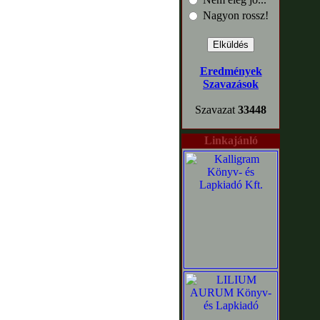
Nagyon rossz!
Eredmények
Szavazások
Szavazat
33448
Linkajánló