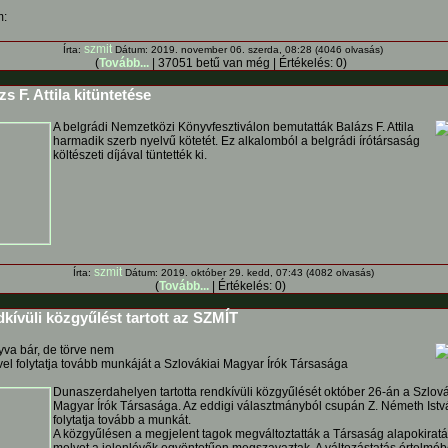
m:
szmit
Írta:
Dátum: 2019. november 06. szerda, 08:28 (4046 olvasás)
(
Tovább...
| 37051 betű van még | Értékelés: 0)
s F. Attila kitüntetése
A belgrádi Nemzetközi Könyvfesztiválon bemutatták Balázs F. Attila
harmadik szerb nyelvű kötetét. Ez alkalomból a belgrádi írótársaság
költészeti díjával tüntették ki.
szmit
Írta:
Dátum: 2019. október 29. kedd, 07:43 (4082 olvasás)
(
Tovább...
| Értékelés: 0)
kívüli közgyűlést tartott az SZMÍT
va bár, de törve nem
el folytatja tovább munkáját a Szlovákiai Magyar Írók Társasága
Dunaszerdahelyen tartotta rendkívüli közgyűlését október 26-án a Szlová
Magyar Írók Társasága. Az eddigi választmányból csupán Z. Németh Istv
folytatja tovább a munkát.
A közgyűlésen a megjelent tagok megváltoztatták a Társaság alapokiratát