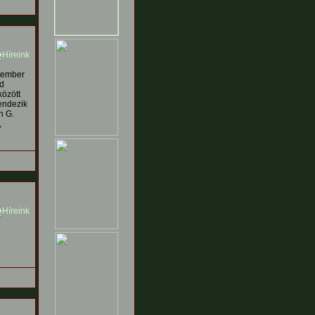
ptember
ád
között
rendezik
n G.
,