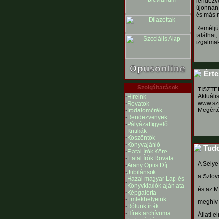
rendezvé
újonnan 
és más m
Reméljü
találhat
izgalmak
Érte
Szolgáltatások
TISZTE
Aktuáli
·
Híreink
www.szmi
·
Rovatok
Megérté
·
Irodalomórák
·
Rendezvények
·
Pályázatfigyelő
·
Kritikák
·
Köszöntők
·
Könyvajánló
Tudo
·
Fiatal Írók Köre
·
Fiatal Írók Rovata
A Selye
·
Arany Opus Díj
·
Jubilánsok
a Szlov
Hazai magyar Lap-és
·
Könyvkiadók ajánlata
és az M
·
Képgaléria
·
Emlékhelyeink
meghív 
·
Rólunk írták
·
Hírek archívuma
Állati 