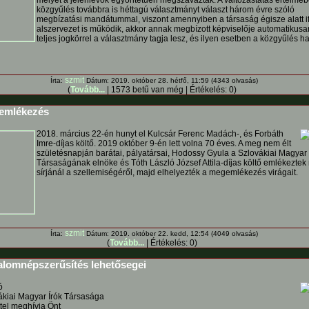
melyet a jelenlévők egyöntetűen megszavaztak. A változástatás értelméb
közgyűlés továbbra is héttagú választmányt választ három évre szóló
megbízatási mandátummal, viszont amennyiben a társaság égisze alatt if
alszervezet is működik, akkor annak megbízott képviselője automatikusa
teljes jogkörrel a választmány tagja lesz, és ilyen esetben a közgyűlés ha
szmit
Írta:
Dátum: 2019. október 28. hétfő, 11:59 (4343 olvasás)
(
Tovább...
| 1573 betű van még | Értékelés: 0)
mlékezés
2018. március 22-én hunyt el Kulcsár Ferenc Madách-, és Forbáth
Imre-díjas költő. 2019 október 9-én lett volna 70 éves. A meg nem élt
születésnapján barátai, pályatársai, Hodossy Gyula a Szlovákiai Magyar 
Társaságának elnöke és Tóth László József Attila-díjas költő emlékezte
sírjánál a szellemiségéről, majd elhelyezték a megemlékezés virágait.
szmit
Írta:
Dátum: 2019. október 22. kedd, 12:54 (4049 olvasás)
(
Tovább...
| Értékelés: 0)
alomnépszerűsítés lehetősegei
ó
ákiai Magyar Írók Társasága
ttel meghívja Önt