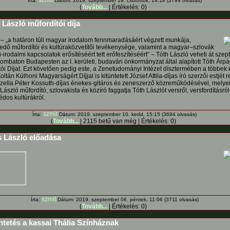
szmit
Írta:
Dátum: 2019. szeptember 19. csütörtök, 14:18 (3799 olvasás)
(
Tovább...
| Értékelés: 0)
László műfordítói díja
 – „a határon túli magyar irodalom fennmaradásáért végzett munkája,
edő műfordítói és kultúraközvetítői tevékenysége, valamint a magyar–szlovák
-irodalmi kapcsolatok erősítéséért tett erőfeszítéséért” – Tóth László veheti át sze
zombaton Budapesten az I. kerületi, budavári önkormányzat által alapított Tóth Árp
tói Díjat. Ezt követően pedig este, a Zenetudományi Intézet dísztermében a többek 
oltán Külhoni Magyarságért Díjjal is kitüntetett József Attila-díjas író szerzői estjét 
ella Péter Kossuth-díjas énekes-gitáros és zeneszerző közreműködésével, melye
ászló műfordító, szlovakista és közíró faggatja Tóth Lászlót versről, versfordításról
dos kultúrákról.
szmit
Írta:
Dátum: 2019. szeptember 10. kedd, 15:15 (3694 olvasás)
(
Tovább...
| 2115 betű van még | Értékelés: 0)
 László előadása
szmit
Írta:
Dátum: 2019. szeptember 06. péntek, 11:06 (3711 olvasás)
(
Tovább...
| Értékelés: 0)
ntetés a kassai Thália Színháznak