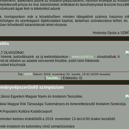
nyeinkről, áttekintést adunk az irodalmi pályázatokról, nyomon követjük az irodalmi
keletkezett prózai és lírai írásműveket, kritikákat és tanulmányokat teszünk hozzáf
űvészeti ágak felé is kitekintést adunk.
k, honlapunkon már a közeljövőben minden látogatónk számos hasznos inf
, bőséges és szerteágazó tájékoztatást kaphat, tartalmas szórakozásra lelhet, és
ban bővelkedő kalandoknak lehet részese.
Hodossy Gyula a SZMÍ
sítés
LT OLVASÓINK!
s híreink, tudósításaink az új weboldalunkon -
www.szmit.hu
- olvashatóak. A
t.sk oldalon az adatok nincsenek frissítve, ezért nem hitelesek.
süket köszönjük.
szmit
Írta:
Dátum: 2019. november 20. szerda, 15:42 (4229 olvasás)
(
Tovább...
| Értékelés: 0)
mánynépszerűsítő szimpózium
 János Egyetem Magyar Nyelv és Irodalom Tanszéke,
ákiai Magyar Írók Társasága Tudományos és Ismeretterjesztő Irodalom Szekciója
A Populáris Kultúra Kutatócsoport
minden kedves érdeklődőt a 2019. november 13-án14:00 órakor kezdődő
elmék irodalom és tudomány című szimpóziumára