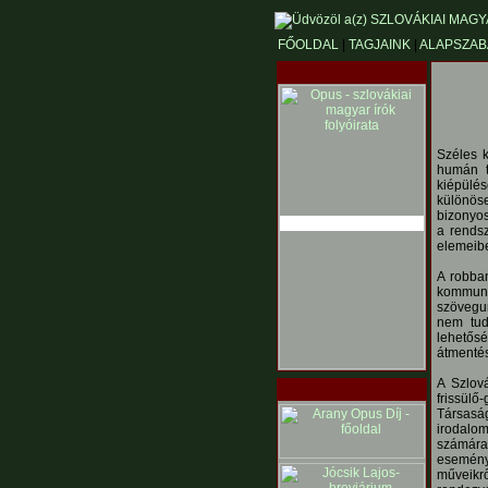
FŐOLDAL
|
TAGJAINK
|
ALAPSZAB
Széles k
humán te
kiépülés
különös
bizonyos
a rendsz
elemeibe
A robba
kommunik
szövegun
nem tud
lehetősé
átmentés
A Szlov
frissülő
Társasá
irodalom
számára 
eseménye
műveikr