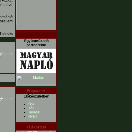
 vitákat,
érhetővé,
ormációt
 szellemi
T elnöke
Együttműködő
partnereink
Programok
Előkészületben
Őszi
Téli
Tavaszi
Nyári
Tájékoztató