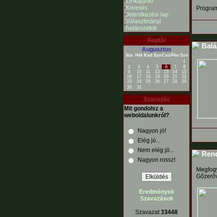
·
Linkajánló
·
Keresés
Progra
·
Jelentkezési lap
Választmányi
·
határozatok
Naptár
Baláz
Augusztus
Vas
Hét
Ked
Sze
Csü
Pén
Szo
1
2
3
4
5
6
7
8
9
10
11
12
13
14
15
16
17
18
19
20
21
22
23
24
25
26
27
28
29
30
31
Szavazás
Mit gondolsz a
weboldalunkról?
Nagyon jó!
Elég jó...
Nem elég jó...
Rend
Nagyon rossz!
Megfogy
Gőzerőv
Eredmények
Szavazások
Szavazat
33448