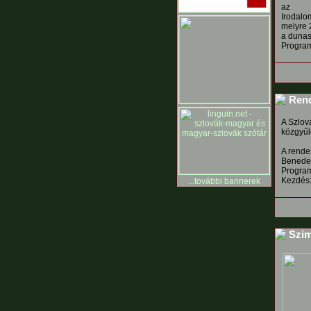
az
Irodalo
melyre 2
a dunas
Progra
Rend
A Szlová
közgyűl
A rende
Benedek
Progra
Kezdés:
...további bannerek
Szimp