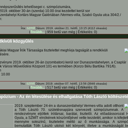
mnépszerűsítés lehetősegei c. szimpóziumára,
019. október 30-án (szerda) 10.00 órai kezdettel kerül sor
zerdahelyi Kortárs Magyar Galériában /Vermes-villa, Szabó Gyula utca 304/2./
m:
szmit
Írta:
Dátum: 2019. október 21. hétfő, 13:15 (4112 olvasás)
(
Tovább...
| 959 betű van még | Értékelés: 0)
kívüli közgyűlés
kiai Magyar Írók Társasága tisztelettel meghívja tagságát a rendkívüli
ésére.
zvényre 2019. október 26-án (szombaton) kerül sor Dunaszerdahelyen, a Csaplár
 Városi Művelődési Központ 101-es termében (Korzo Bélu Bartóka 791/6).
m
 10.00
szmit
Írta:
Dátum: 2019. október 07. hétfő, 13:56 (3946 olvasás)
(
Tovább...
| 517 betű van még | Értékelés: 0)
ózium - Az én létesülése és elhallgatása Tóth László költészet
2019. szeptember 24-én a dunaszerdahelyi Vermes-villa adott otthont
a Tóth László 70. születésnapjára szervezett szimpóziumnak. A
rendezvényre eljöttek írótársai, barátai, tisztelői. Az előadássorozat
Gyula, a SZMÍT elnökének köszöntőjével vette kezdetét, amikor is kifejtet
mennyire sokszínű, tiszteletre méltó az ő munkássága. A szimp
bemutatták Tóth László utolsó két könyvét, illetve a munkásságát b