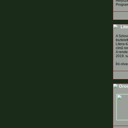
Helyszí
Progra
Lite
A Szlov
tisztele
Litera-t
című re
A rende
2019. s
Író-olva
Oros