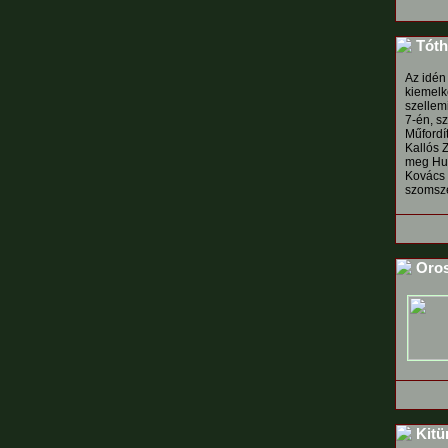
Tóth 
Az idén
kiemelk
szellemi
7-én, s
Műfordí
Kallós Z
meg Huz
Kovács L
szomszé
Oros
Kitü