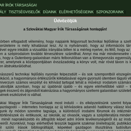
ÁLY
|
TISZTSÉGVISELŐK
|
DÍJAINK
|
ELÉRHETŐSÉGEINK
|
SZPONZORAINK
|
Üdvözöljük
a Szlovákiai Magyar Írók Társaságának honlapján!
örben elfogadott vélemény, hogy napjaink felgyorsult technikai fejlődése a szell
rületeire is mély kihatással lesz. Az is nyilvánvaló, hogy az információs tá
ével egyre inkább a vizualitás irányába billen ki a mérleg nyelve, és félő, hogy az í
en a szépirodalom további térvesztésre számíthat. Annyi ma már mindenesetre
, hogy a Gutenberg-galaxisban máris felborulóban van a tömegvonzás egyensúly
er, amelynek a középpontjában évszázadokig a könyv volt, már rövid távon is 
n átstrukturálódhat.
násszerű technikai fejlődés nyomán felpezsdült – és sok szempontból elszegén
áció, a hagyományos értékszűrők kiiktatásával egyre gyorsuló ütemben táguló vi
iverzum számos veszélyt és kihívást tartogat tehát a művészi irodalom számár
atosítják azonban, hogy az újabbnál újabb – és egyre elérhetőbbé váló! – t
gek ésszerű és átgondolt kiaknázása a hagyományos szellemi galaxisban született
ének eszközévé is válhat.
ákiai Magyar Írók Társaságának most induló – és elképzelésünk szerint foly
-gazdagodó – internetes honlapja az új kihívásokra adandó hatékony válasz kívá
gunk ily módon szeretne tagsága, a különböző irodalmi fórumok és intézmé
történészek és -kritikusok, az iskolák, az olvasók, vagyis a szépliteratúra minde
minél naprakészebb és átfogóbb képet adni íróink tevékenységéről és az iroda
iről. Azonkívül, hogy elérhetővé tesszük tagjaink szakmai önéletrajzát, publikác
ől szóló írások bibliográfiáját, képekkel gazdagon illusztrálva tudósít