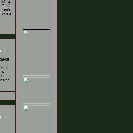
 könvet
p Tamás
z időt -
úkötetet
kapott
étírt
 az
Z.
eiket,