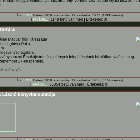
n: Kortárs Magyar Galéria (Dunaszerdahely, Vermes-villa, Szabó Gyula utca 304/2.)
m:
szmit
Írta:
Dátum: 2019. szeptember 19. csütörtök, 15:14 (4193 olvasás)
(
Tovább...
| 1148 betű van még | Értékelés: 0)
ra-túra
ákiai Magyar Írók Társasága
ttel meghívja Önt a
úra
ndezvénysorozatára.
zvénysorozat Érsekújváron és a környék településeinek iskoláiban valósul meg
zeptember 27-én (péntek).
só találkozók:
szmit
Írta:
Dátum: 2019. szeptember 19. csütörtök, 14:53 (3774 olvasás)
(
Tovább...
| 36354 betű van még | Értékelés: 0)
 László könyvbemutatója