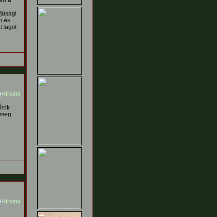
en a
júsági
n és
t tagot
Írók
k meg