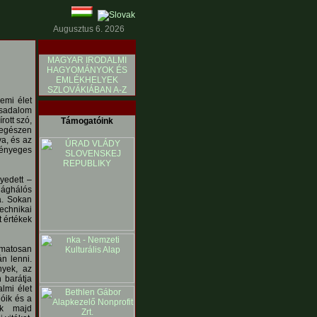
Augusztus 6. 2026
MAGYAR IRODALMI
HAGYOMÁNYOK ÉS
EMLÉKHELYEK
SZLOVÁKIÁBAN A-Z
emi élet
rsadalom
rott szó,
Támogatóink
 egészen
a, és az
lényeges
yedett –
lághálós
a. Sokan
echnikai
 értékek
amatosan
n lenni.
nyek, az
n barátja
lmi élet
ióik és a
unk majd