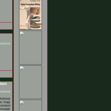
ében
 Hodossy
te, hogy
óziumon
emutató