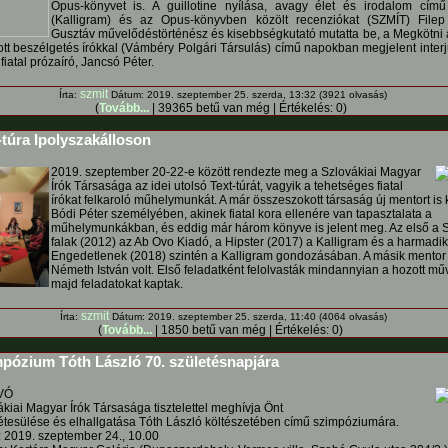
Opus-könyvet is. A guillotine nyílása, avagy élet és irodalom című
(Kalligram) és az Opus-könyvben közölt recenziókat (SZMÍT) File
Gusztáv művelődéstörténész és kisebbségkutató mutatta be, a Megkötni a
ott beszélgetés írókkal (Vámbéry Polgári Társulás) című napokban megjelent interj
fiatal prózaíró, Jancsó Péter.
szmit
Írta:
Dátum: 2019. szeptember 25. szerda, 13:32 (3921 olvasás)
(
Tovább...
| 39365 betű van még | Értékelés: 0)
túra Ipolyszakálloson
2019. szeptember 20-22-e között rendezte meg a Szlovákiai Magyar
Írók Társasága az idei utolsó Text-túrát, vagyik a tehetséges fiatal
írókat felkaroló műhelymunkát. A már összeszokott társaság új mentort is 
Bódi Péter személyében, akinek fiatal kora ellenére van tapasztalata a
műhelymunkákban, és eddig már három könyve is jelent meg. Az első a Sz
falak (2012) az Ab Ovo Kiadó, a Hipster (2017) a Kalligram és a harmadik
Engedetlenek (2018) szintén a Kalligram gondozásában. A másik mentor 
Németh István volt. Első feladatként felolvasták mindannyian a hozott műv
majd feladatokat kaptak.
szmit
Írta:
Dátum: 2019. szeptember 25. szerda, 11:40 (4064 olvasás)
(
Tovább...
| 1850 betű van még | Értékelés: 0)
pózium Tóth László 70. születésnapjára
VÓ
kiai Magyar Írók Társasága tisztelettel meghívja Önt
étesülése és elhallgatása Tóth László költészetében című szimpóziumára.
: 2019. szeptember 24., 10.00