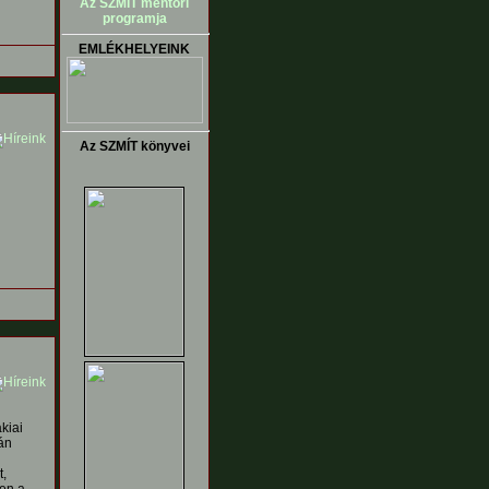
Az SZMÍT mentori
programja
EMLÉKHELYEINK
Az SZMÍT könyvei
kiai
án
,