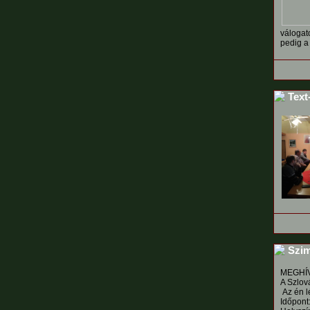
válogat
pedig a 
Text-
Szim
MEGHÍ
A Szlová
Az én l
Időpont