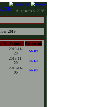
GEINK
Augusztus 6. 2026
er 2019
elés
Dátum
Parancsok
2019-11-
28
2019-11-
20
2019-11-
06