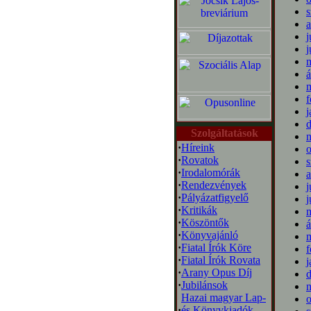
s
a
j
j
m
á
m
f
j
Szolgáltatások
·
Híreink
o
·
Rovatok
s
·
Irodalomórák
a
·
Rendezvények
j
·
Pályázatfigyelő
j
·
Kritikák
m
·
Köszöntők
á
·
Könyvajánló
m
·
Fiatal Írók Köre
f
·
Fiatal Írók Rovata
j
·
Arany Opus Díj
·
Jubilánsok
Hazai magyar Lap-
o
·
és Könyvkiadók