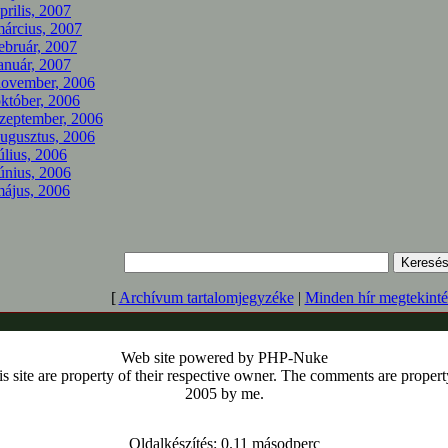
prilis, 2007
árcius, 2007
ebruár, 2007
anuár, 2007
november, 2006
któber, 2006
zeptember, 2006
ugusztus, 2006
úlius, 2006
únius, 2006
ájus, 2006
[
Archívum tartalomjegyzéke
|
Minden hír megtekinté
Web site powered by PHP-Nuke
s site are property of their respective owner. The comments are property 
2005 by me.
Oldalkészítés: 0.11 másodperc