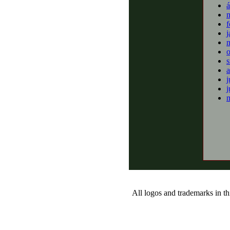
á
m
f
j
o
s
a
j
j
m
All logos and trademarks in thi