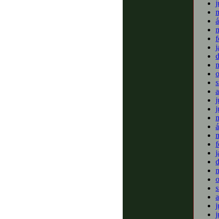
j
m
á
m
f
j
o
s
a
j
j
m
á
m
f
j
o
s
a
j
j