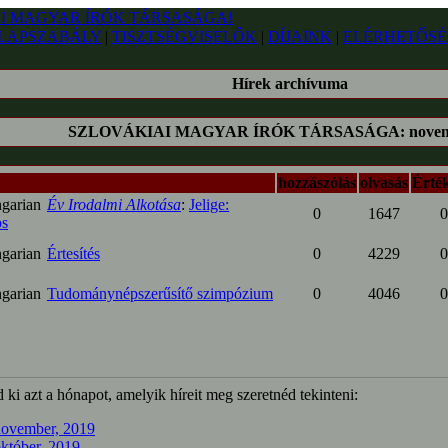
LAPSZABÁLY
|
TISZTSÉGVISELŐK
|
DÍJAINK
|
ELÉRHETŐSÉ
Hírek archívuma
SZLOVÁKIAI MAGYAR ÍRÓK TÁRSASÁGA: novemb
hozzászólás
olvasás
Érték
Év Irodalmi Alkotása
:
Jelige:
0
1647
0
s
Értesítés
0
4229
0
Tudománynépszerűsítő szimpózium
0
4046
0
 ki azt a hónapot, amelyik híreit meg szeretnéd tekinteni:
november, 2019
któber, 2019