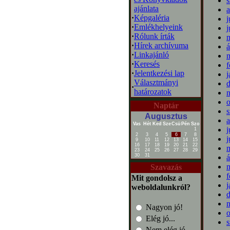
s
ajánlata
a
·
Képgaléria
j
·
Emlékhelyeink
j
·
Rólunk írták
m
·
Hírek archívuma
á
·
Linkajánló
m
·
Keresés
f
·
Jelentkezési lap
j
Választmányi
·
határozatok
o
Naptár
s
Augusztus
a
Vas
Hét
Ked
Sze
Csü
Pén
Szo
j
1
2
3
4
5
6
7
8
j
9
10
11
12
13
14
15
16
17
18
19
20
21
22
m
23
24
25
26
27
28
29
30
31
á
m
Szavazás
f
Mit gondolsz a
j
weboldalunkról?
Nagyon jó!
o
Elég jó...
s
Nem elég jó...