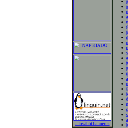
j
j
m
á
m
f
j
o
s
a
j
j
m
á
m
f
j
o
s
a
...további bannerek
j