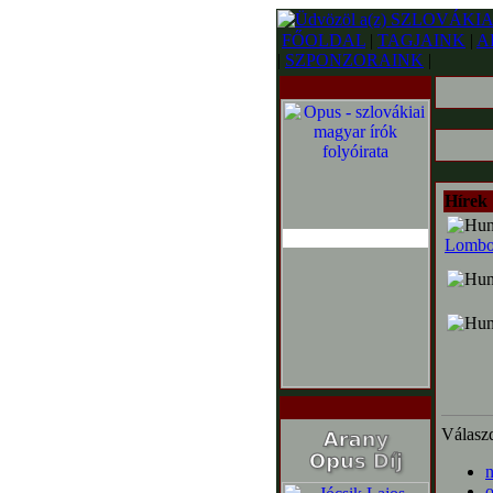
FŐOLDAL
|
TAGJAINK
|
A
|
SZPONZORAINK
|
Hírek
Lombo
Válaszd
o