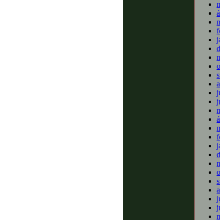
m
á
m
f
j
o
s
a
j
j
m
á
m
f
j
o
s
a
j
j
m