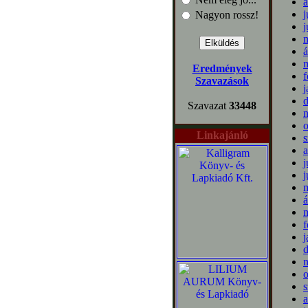
a
j
Nagyon rossz!
j
m
á
m
Eredmények
f
Szavazások
j
Szavazat
33448
o
Linkajánló
s
a
j
j
m
á
m
f
j
o
s
a