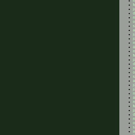
m
f
j
d
n
o
s
a
j
j
m
á
m
f
j
d
n
o
s
a
j
j
m
á
m
f
j
d
n
o
s
a