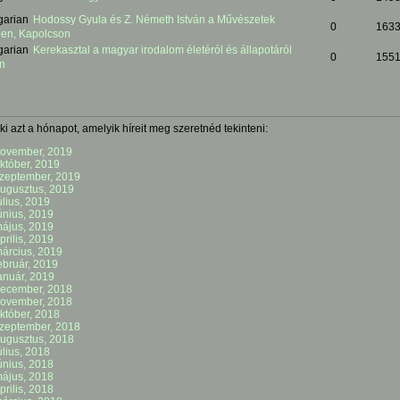
Hodossy Gyula és Z. Németh István a Művészetek
0
163
en, Kapolcson
Kerekasztal a magyar irodalom életéról és állapotáról
0
155
n
ki azt a hónapot, amelyik híreit meg szeretnéd tekinteni:
ovember, 2019
któber, 2019
zeptember, 2019
ugusztus, 2019
úlius, 2019
únius, 2019
ájus, 2019
prilis, 2019
árcius, 2019
ebruár, 2019
anuár, 2019
ecember, 2018
ovember, 2018
któber, 2018
zeptember, 2018
ugusztus, 2018
úlius, 2018
únius, 2018
ájus, 2018
prilis, 2018