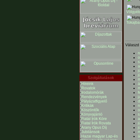
Völgyéb
Tokajba
Válaszd 
n
o
s
a
j
j
Szolgáltatások
m
·
Híreink
á
·
Rovatok
m
·
Irodalomórák
f
·
Rendezvények
j
·
Pályázatfigyelő
d
·
Kritikák
n
·
Köszöntők
o
·
Könyvajánló
s
·
Fiatal Írók Köre
a
·
Fiatal Írók Rovata
j
·
Arany Opus Díj
j
·
Jubilánsok
m
Hazai magyar Lap-és
á
·