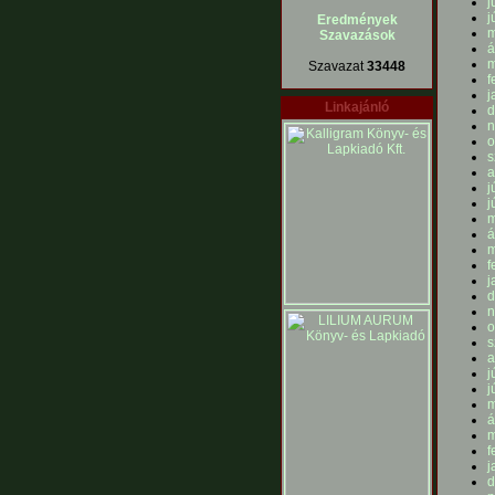
j
j
Eredmények
m
Szavazások
á
m
Szavazat
33448
f
j
Linkajánló
d
n
o
s
a
j
j
m
á
m
f
j
d
n
o
s
a
j
j
m
á
m
f
j
d