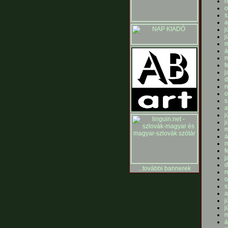
n
o
s
a
j
j
m
á
m
f
j
d
n
o
s
a
j
j
m
á
m
f
j
d
...további bannerek
n
o
s
a
j
j
m
á