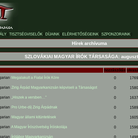
ÁLY
|
TISZTSÉGVISELŐK
|
DÍJAINK
|
ELÉRHETŐSÉGEINK
|
SZPONZORAINK
|
Hírek archívuma
SZLOVÁKIAI MAGYAR ÍRÓK TÁRSASÁGA: augusztu
hozzászólás
olvas
Megalakult a Fiatal Írók Köre
0
176
Zirig Árpád Magyarkanizsán képviseli a Társaságot
0
158
„Hiszek a versben…”
0
163
Pro Urbe-díj Zirig Árpádnak
0
158
Magyar állami kitüntetések
0
160
A Magyar Írószövetség Íróiskolája
0
159
Írótábor Magyarkanizsán
0
149