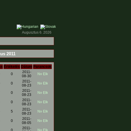
Augusztus 6. 2026
s 2011
ás
Értékelés
Dátum
Parancsok
2011-
9
0
08-30
2011-
0
0
08-23
2011-
7
0
08-23
2011-
9
0
08-23
2011-
5
5
08-23
2011-
6
0
08-05
2011-
8
0