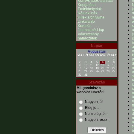
Könyvkiadók ajánlata
m
·
Képgaléria
f
·
Emlékhelyeink
j
·
Rólunk írták
d
·
Hírek archívuma
n
·
Linkajánló
o
·
Keresés
s
·
Jelentkezési lap
a
Választmányi
j
·
határozatok
j
m
Naptár
á
m
Augusztus
f
Vas
Hét
Ked
Sze
Csü
Pén
Szo
1
j
2
3
4
5
6
7
8
d
9
10
11
12
13
14
15
n
16
17
18
19
20
21
22
23
24
25
26
27
28
29
o
30
31
s
a
Szavazás
j
Mit gondolsz a
j
weboldalunkról?
m
á
m
Nagyon jó!
f
Elég jó...
j
Nem elég jó...
d
n
Nagyon rossz!
o
s
a