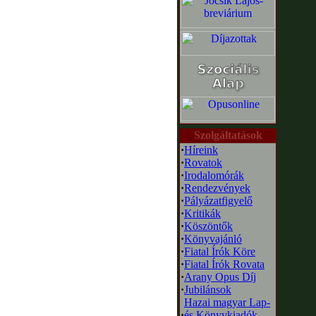
Szolgáltatások
·
Híreink
·
Rovatok
·
Irodalomórák
·
Rendezvények
·
Pályázatfigyelő
·
Kritikák
·
Köszöntők
·
Könyvajánló
·
Fiatal Írók Köre
·
Fiatal Írók Rovata
·
Arany Opus Díj
·
Jubilánsok
Hazai magyar Lap-
·
és Könyvkiadók