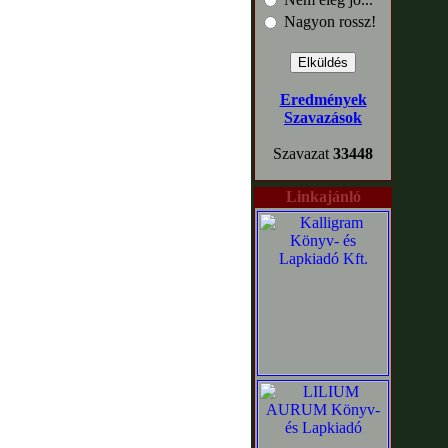
Nagyon rossz!
Eredmények
Szavazások
Szavazat
33448
Linkajánló