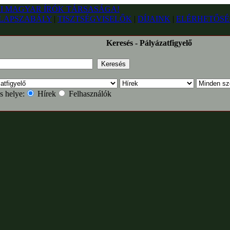
LAPSZABÁLY
|
TISZTSÉGVISELŐK
|
DÍJAINK
|
ELÉRHETŐSÉ
Keresés - Pályázatfigyelő
s helye:
Hírek
Felhasználók