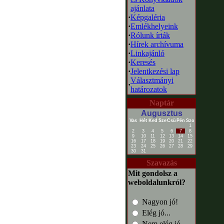
ajánlata
·
Képgaléria
·
Emlékhelyeink
·
Rólunk írták
·
Hírek archívuma
·
Linkajánló
·
Keresés
·
Jelentkezési lap
Választmányi
·
határozatok
Naptár
Augusztus
Vas
Hét
Ked
Sze
Csü
Pén
Szo
1
2
3
4
5
6
7
8
9
10
11
12
13
14
15
16
17
18
19
20
21
22
23
24
25
26
27
28
29
30
31
Szavazás
Mit gondolsz a
weboldalunkról?
Nagyon jó!
Elég jó...
Nem elég jó...