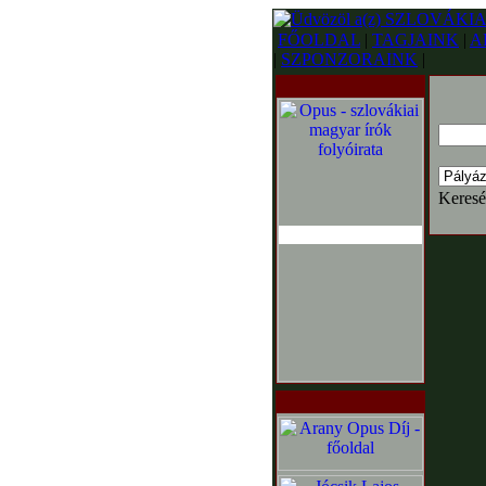
FŐOLDAL
|
TAGJAINK
|
A
|
SZPONZORAINK
|
Keresé