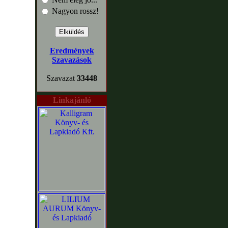
Nagyon rossz!
Eredmények
Szavazások
Szavazat
33448
Linkajánló