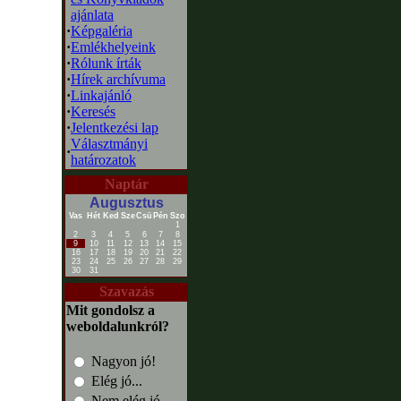
ajánlata
·
Képgaléria
·
Emlékhelyeink
·
Rólunk írták
·
Hírek archívuma
·
Linkajánló
·
Keresés
·
Jelentkezési lap
Választmányi
·
határozatok
Naptár
Augusztus
Vas
Hét
Ked
Sze
Csü
Pén
Szo
1
2
3
4
5
6
7
8
9
10
11
12
13
14
15
16
17
18
19
20
21
22
23
24
25
26
27
28
29
30
31
Szavazás
Mit gondolsz a
weboldalunkról?
Nagyon jó!
Elég jó...
Nem elég jó...