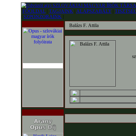
FŐOLDAL
|
TAGJAINK
|
ALAPSZABÁLY
|
TISZTSÉ
|
SZPONZORAINK
|
Balázs F. Attila
sz