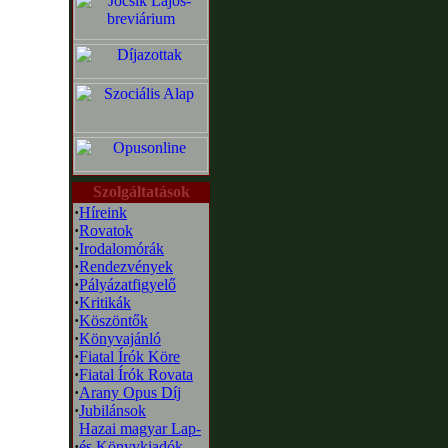
Szolgáltatások
·
Híreink
·
Rovatok
·
Irodalomórák
·
Rendezvények
·
Pályázatfigyelő
·
Kritikák
·
Köszöntők
·
Könyvajánló
·
Fiatal Írók Köre
·
Fiatal Írók Rovata
·
Arany Opus Díj
·
Jubilánsok
Hazai magyar Lap-
·
és Könyvkiadók