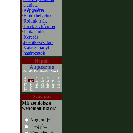
ajánlata
·
Képgaléria
·
Emlékhelyeink
·
Rólunk írták
·
Hírek archívuma
·
Linkajánló
·
Keresés
·
Jelentkezési lap
Választmányi
·
határozatok
Naptár
Augusztus
Vas
Hét
Ked
Sze
Csü
Pén
Szo
1
2
3
4
5
6
7
8
9
10
11
12
13
14
15
16
17
18
19
20
21
22
23
24
25
26
27
28
29
30
31
Szavazás
Mit gondolsz a
weboldalunkról?
Nagyon jó!
Elég jó...
Nem elég jó...