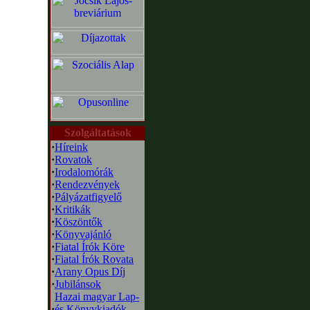
Szolgáltatások
·
Híreink
·
Rovatok
·
Irodalomórák
·
Rendezvények
·
Pályázatfigyelő
·
Kritikák
·
Köszöntők
·
Könyvajánló
·
Fiatal Írók Köre
·
Fiatal Írók Rovata
·
Arany Opus Díj
·
Jubilánsok
Hazai magyar Lap-
·
és Könyvkiadók