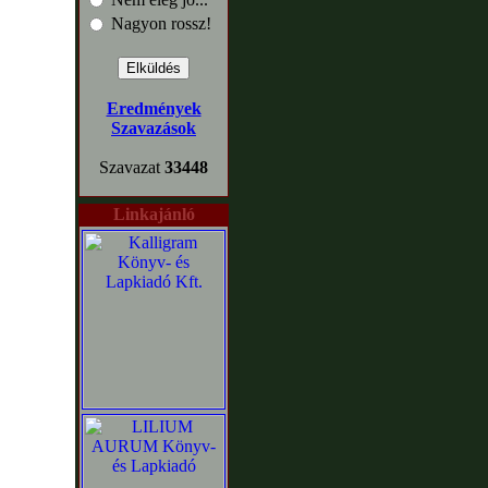
Nagyon rossz!
Eredmények
Szavazások
Szavazat
33448
Linkajánló