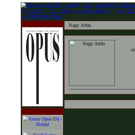
FŐOLDAL
|
TAGJAINK
|
ALAPSZABÁLY
|
TISZTSÉ
|
SZPONZORAINK
|
Nagy Attila
sz