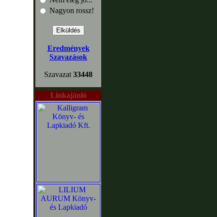
Nagyon rossz!
Eredmények
Szavazások
Szavazat
33448
Linkajánló