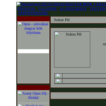
FŐOLDAL
|
TAGJAINK
|
ALAPSZABÁLY
|
TISZTSÉ
|
SZPONZORAINK
|
Száraz Pál
sz