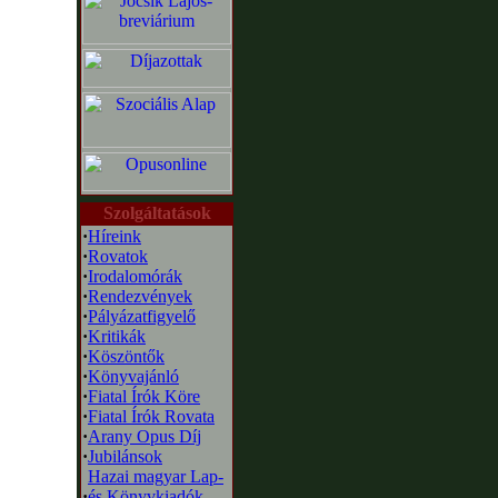
Szolgáltatások
·
Híreink
·
Rovatok
·
Irodalomórák
·
Rendezvények
·
Pályázatfigyelő
·
Kritikák
·
Köszöntők
·
Könyvajánló
·
Fiatal Írók Köre
·
Fiatal Írók Rovata
·
Arany Opus Díj
·
Jubilánsok
Hazai magyar Lap-
·
és Könyvkiadók