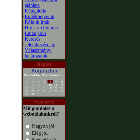
ajánlata
·
Képgaléria
·
Emlékhelyeink
·
Rólunk írták
·
Hírek archívuma
·
Linkajánló
·
Keresés
·
Jelentkezési lap
Választmányi
·
határozatok
Naptár
Augusztus
Vas
Hét
Ked
Sze
Csü
Pén
Szo
1
2
3
4
5
6
7
8
9
10
11
12
13
14
15
16
17
18
19
20
21
22
23
24
25
26
27
28
29
30
31
Szavazás
Mit gondolsz a
weboldalunkról?
Nagyon jó!
Elég jó...
Nem elég jó...