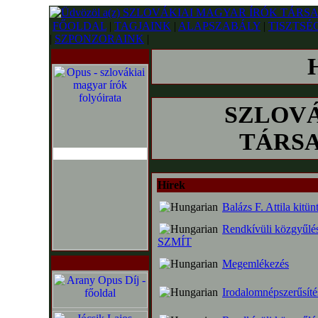
FŐOLDAL
|
TAGJAINK
|
ALAPSZABÁLY
|
TISZTSÉ
|
SZPONZORAINK
|
SZLOVÁ
TÁRSAS
Hírek
Balázs F. Attila kitün
Rendkívüli közgyűlést
SZMÍT
Megemlékezés
Irodalomnépszerűsíté