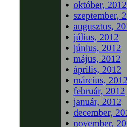
október, 2012
szeptember, 
augusztus, 2
július, 2012
június, 2012
május, 2012
április, 2012
március, 201
február, 2012
január, 2012
december, 20
november, 20