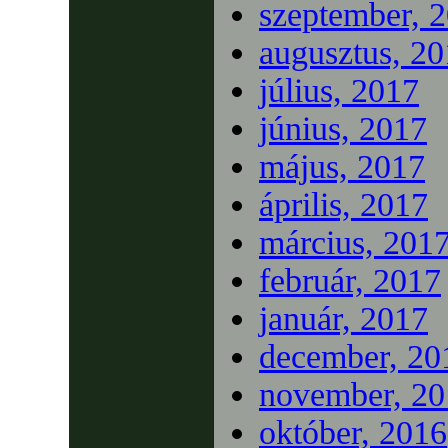
szeptember, 
augusztus, 2
július, 2017
június, 2017
május, 2017
április, 2017
március, 201
február, 2017
január, 2017
december, 20
november, 20
október, 2016