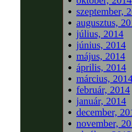
október, 2014
szeptember, 
augusztus, 2
július, 2014
június, 2014
május, 2014
április, 2014
március, 201
február, 2014
január, 2014
december, 20
november, 20