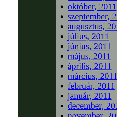
október, 2011
szeptember, 
augusztus, 20
július, 2011
június, 2011
május, 2011
április, 2011
március, 201
február, 2011
január, 2011
december, 20
november, 20