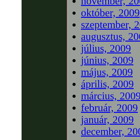
november, 20
október, 2009
szeptember, 
augusztus, 2
július, 2009
június, 2009
május, 2009
április, 2009
március, 200
február, 2009
január, 2009
december, 20