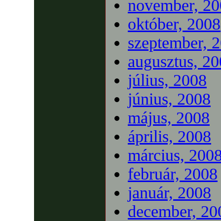
november, 20
október, 2008
szeptember, 
augusztus, 2
július, 2008
június, 2008
május, 2008
április, 2008
március, 200
február, 2008
január, 2008
december, 20