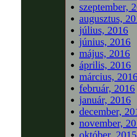
szeptember, 
augusztus, 2
július, 2016
június, 2016
május, 2016
április, 2016
március, 201
február, 2016
január, 2016
december, 20
november, 20
október, 2015