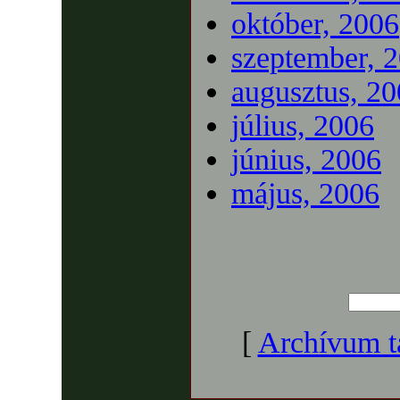
október, 2006
szeptember, 
augusztus, 2
július, 2006
június, 2006
május, 2006
[
Archívum t