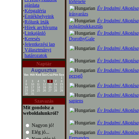
története
ajánlata
Év Irodalmi Alkotása
·
Képgaléria
írásvarázs
·
Emlékhelyeink
Év Irodalmi Alkotása
·
Rólunk írták
polgárpukkasztás
·
Hírek archívuma
·
Linkajánló
Év Irodalmi Alkotása
·
Keresés
DorothyGale
·
Jelentkezési lap
Év Irodalmi Alkotása
Választmányi
·
határozatok
Év Irodalmi Alkotása
Naptár
Augusztus
Év Irodalmi Alkotása
Vas
Hét
Ked
Sze
Csü
Pén
Szo
pezsgő
1
2
3
4
5
6
7
8
9
10
11
12
13
14
15
Év Irodalmi Alkotása
16
17
18
19
20
21
22
23
24
25
26
27
28
29
30
31
Év Irodalmi Alkotása
sapiens
Szavazás
Mit gondolsz a
Év Irodalmi Alkotása
weboldalunkról?
Év Irodalmi Alkotása
Nagyon jó!
Elég jó...
Év Irodalmi Alkotása
Fernandes
Nem elég jó...