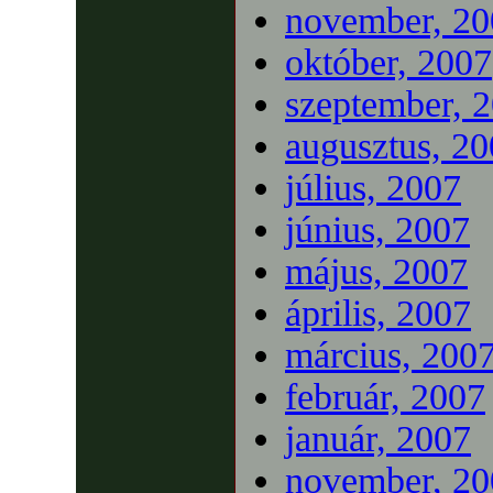
november, 20
október, 2007
szeptember, 
augusztus, 2
július, 2007
június, 2007
május, 2007
április, 2007
március, 200
február, 2007
január, 2007
november, 20