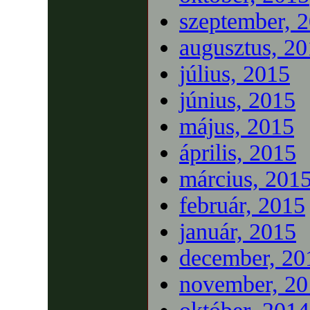
szeptember, 
augusztus, 2
július, 2015
június, 2015
május, 2015
április, 2015
március, 201
február, 2015
január, 2015
december, 20
november, 20