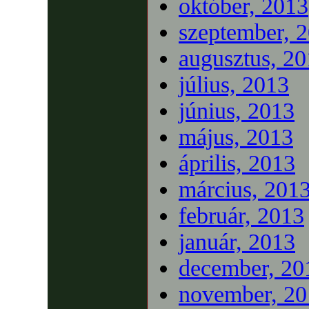
október, 2013
szeptember, 
augusztus, 2
július, 2013
június, 2013
május, 2013
április, 2013
március, 201
február, 2013
január, 2013
december, 20
november, 20