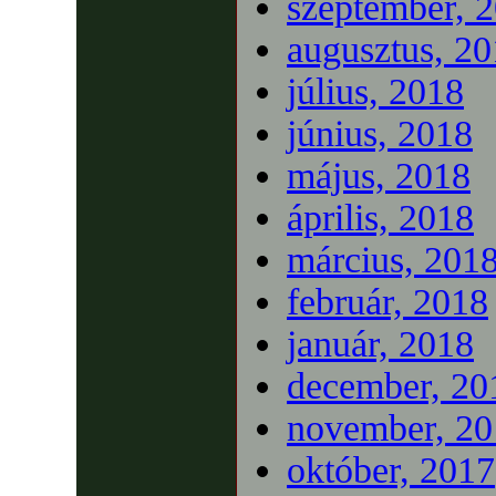
szeptember, 
augusztus, 2
július, 2018
június, 2018
május, 2018
április, 2018
március, 201
február, 2018
január, 2018
december, 20
november, 20
október, 2017