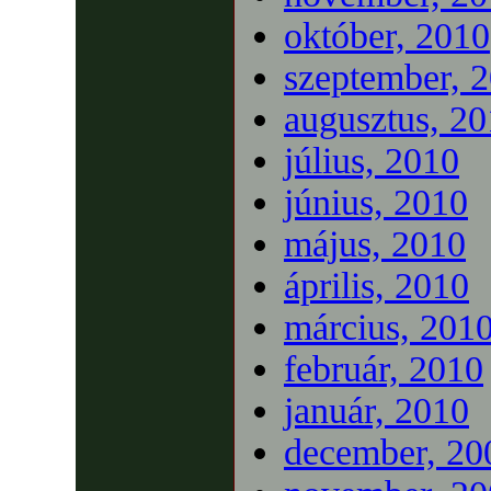
október, 2010
szeptember, 
augusztus, 2
július, 2010
június, 2010
május, 2010
április, 2010
március, 201
február, 2010
január, 2010
december, 20