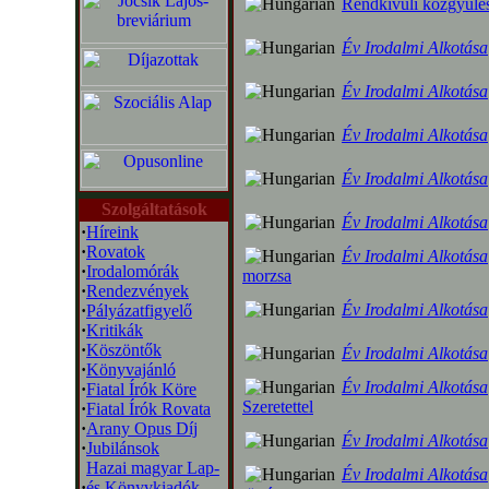
Rendkívüli közgyűlé
Év Irodalmi Alkotása
Év Irodalmi Alkotása
Év Irodalmi Alkotása
Év Irodalmi Alkotása
Szolgáltatások
Év Irodalmi Alkotása
·
Híreink
·
Rovatok
Év Irodalmi Alkotása
·
Irodalomórák
morzsa
·
Rendezvények
Év Irodalmi Alkotása
·
Pályázatfigyelő
·
Kritikák
·
Köszöntők
Év Irodalmi Alkotása
·
Könyvajánló
Év Irodalmi Alkotása
·
Fiatal Írók Köre
Szeretettel
·
Fiatal Írók Rovata
·
Arany Opus Díj
Év Irodalmi Alkotása
·
Jubilánsok
Hazai magyar Lap-
Év Irodalmi Alkotása
·
és Könyvkiadók