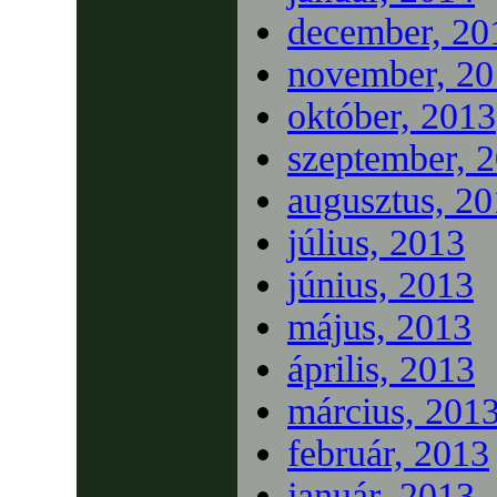
december, 20
november, 20
október, 2013
szeptember, 
augusztus, 2
július, 2013
június, 2013
május, 2013
április, 2013
március, 201
február, 2013
január, 2013