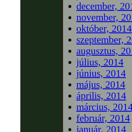
december, 20
november, 20
október, 2014
szeptember, 
augusztus, 2
július, 2014
június, 2014
május, 2014
április, 2014
március, 201
február, 2014
január, 2014