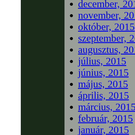
december, 20
november, 20
október, 2015
szeptember, 
augusztus, 2
július, 2015
június, 2015
május, 2015
április, 2015
március, 201
február, 2015
január, 2015