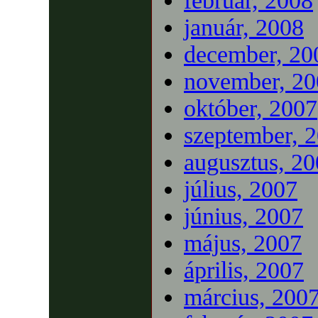
február, 2008
január, 2008
december, 20
november, 20
október, 2007
szeptember, 
augusztus, 2
július, 2007
június, 2007
május, 2007
április, 2007
március, 200