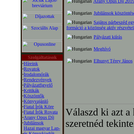
Arany Opus Díj 201
Jubilánsok köszönté
Sajátos párbeszéd eg
formáció a közönség aktív részvétel
Pályázati kiírás
Meghívó
Szolgáltatások
Elhunyt Térey János
·
Híreink
·
Rovatok
·
Irodalomórák
·
Rendezvények
·
Pályázatfigyelő
·
Kritikák
·
Köszöntők
·
Könyvajánló
·
Fiatal Írók Köre
Válaszd ki azt a
·
Fiatal Írók Rovata
·
Arany Opus Díj
szeretnéd tekinte
·
Jubilánsok
Hazai magyar Lap-
·
és Könyvkiadók