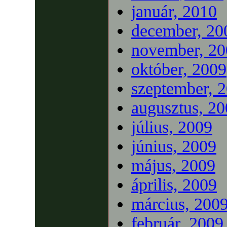
január, 2010
december, 20
november, 20
október, 2009
szeptember, 
augusztus, 2
július, 2009
június, 2009
május, 2009
április, 2009
március, 200
február, 2009