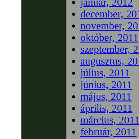
január, 2012
december, 20
november, 20
október, 2011
szeptember, 
augusztus, 20
július, 2011
június, 2011
május, 2011
április, 2011
március, 201
február, 2011