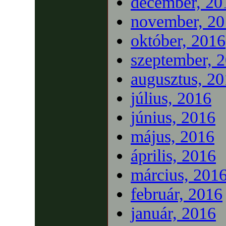
december, 20
november, 20
október, 2016
szeptember, 
augusztus, 2
július, 2016
június, 2016
május, 2016
április, 2016
március, 201
február, 2016
január, 2016