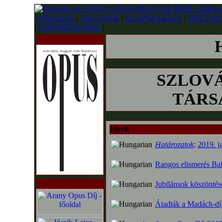
FŐOLDAL
|
TAGJAINK
|
ALAPSZABÁLY
|
TISZTSÉ
|
SZPONZORAINK
|
SZLOVÁ
TÁRSA
Hírek
Határozatok
:
2019. j
Rangos elismerés Bal
Jubilánsok köszönté
Átadták a Madách-díj