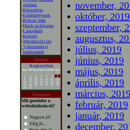
november, 20
ajánlata
·
Képgaléria
október, 2019
·
Emlékhelyeink
·
Rólunk írták
szeptember, 
·
Hírek archívuma
·
Linkajánló
augusztus, 2
·
Keresés
·
Jelentkezési lap
Választmányi
július, 2019
·
határozatok
június, 2019
Naptár
Augusztus
május, 2019
Vas
Hét
Ked
Sze
Csü
Pén
Szo
1
2
3
4
5
6
7
8
április, 2019
9
10
11
12
13
14
15
16
17
18
19
20
21
22
23
24
25
26
27
28
29
30
31
március, 201
Szavazás
Mit gondolsz a
február, 2019
weboldalunkról?
január, 2019
Nagyon jó!
Elég jó...
december, 20
Nem elég jó...