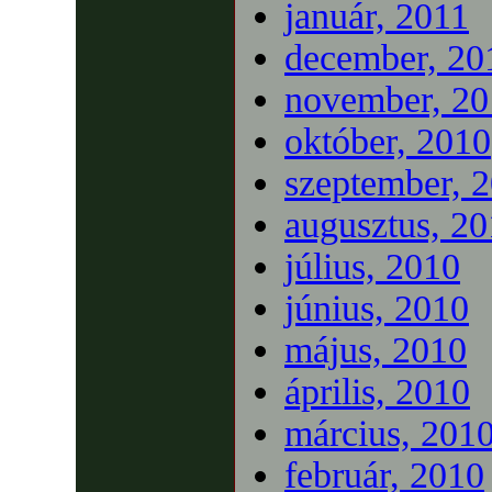
január, 2011
december, 20
november, 20
október, 2010
szeptember, 
augusztus, 2
július, 2010
június, 2010
május, 2010
április, 2010
március, 201
február, 2010