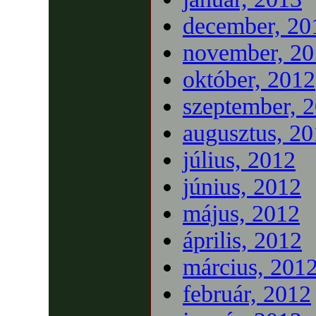
december, 20
november, 20
október, 2012
szeptember, 
augusztus, 2
július, 2012
június, 2012
május, 2012
április, 2012
március, 201
február, 2012