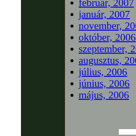
február, 2007
január, 2007
november, 20
október, 2006
szeptember, 
augusztus, 2
július, 2006
június, 2006
május, 2006