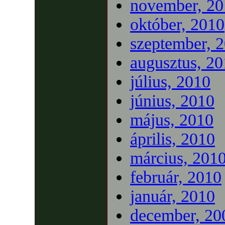
november, 20
október, 2010
szeptember, 
augusztus, 2
július, 2010
június, 2010
május, 2010
április, 2010
március, 201
február, 2010
január, 2010
december, 20