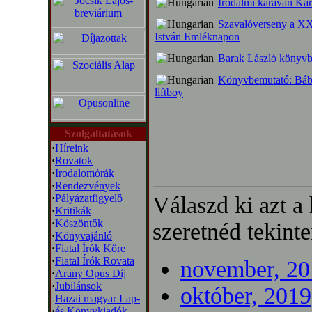
Irodalmi karaván Kár
Szavalóverseny a X
István Emléknapon
Barak László könyvb
Könyvbemutató: Báb
liftboy
Szolgáltatások
·
Híreink
·
Rovatok
·
Irodalomórák
·
Rendezvények
·
Pályázatfigyelő
Válaszd ki azt a
·
Kritikák
·
Köszöntők
szeretnéd tekinte
·
Könyvajánló
·
Fiatal Írók Köre
·
Fiatal Írók Rovata
november, 20
·
Arany Opus Díj
·
Jubilánsok
október, 2019
Hazai magyar Lap-
·
és Könyvkiadók