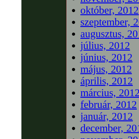
október, 2012
szeptember, 
augusztus, 2
július, 2012
június, 2012
május, 2012
április, 2012
március, 201
február, 2012
január, 2012
december, 20