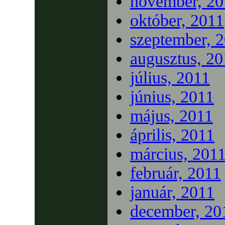
november, 20
október, 2011
szeptember, 
augusztus, 20
július, 2011
június, 2011
május, 2011
április, 2011
március, 201
február, 2011
január, 2011
december, 20