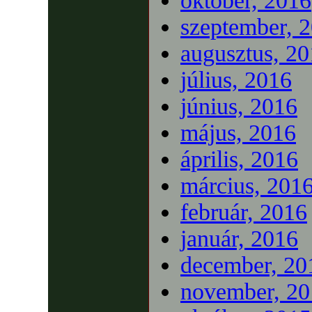
október, 2016
szeptember, 
augusztus, 2
július, 2016
június, 2016
május, 2016
április, 2016
március, 201
február, 2016
január, 2016
december, 20
november, 20