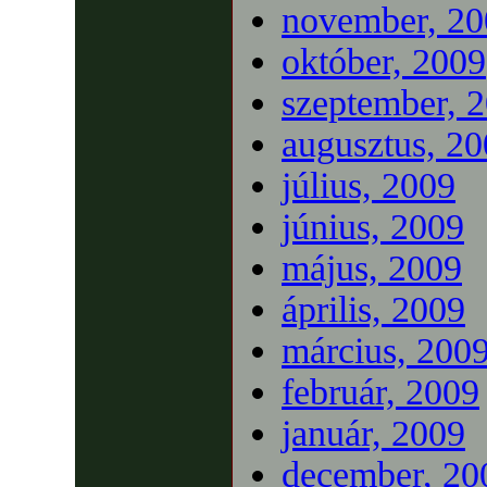
november, 20
október, 2009
szeptember, 
augusztus, 2
július, 2009
június, 2009
május, 2009
április, 2009
március, 200
február, 2009
január, 2009
december, 20