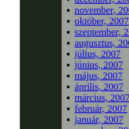
november, 20
október, 2007
szeptember, 
augusztus, 2
július, 2007
június, 2007
május, 2007
április, 2007
március, 200
február, 2007
január, 2007