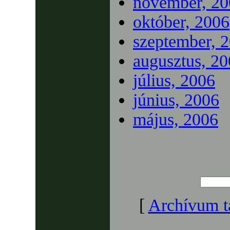
november, 20
október, 2006
szeptember, 
augusztus, 2
július, 2006
június, 2006
május, 2006
[
Archívum t