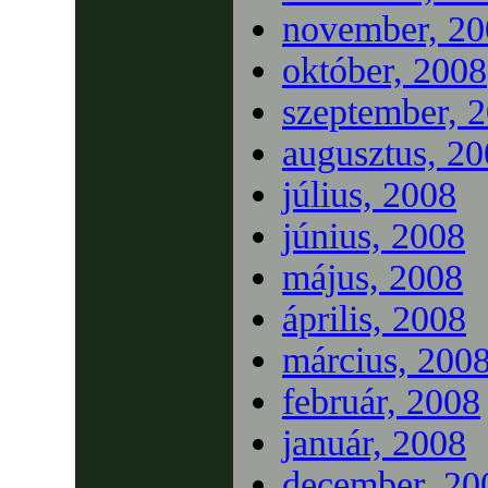
november, 20
október, 2008
szeptember, 
augusztus, 2
július, 2008
június, 2008
május, 2008
április, 2008
március, 200
február, 2008
január, 2008
december, 20