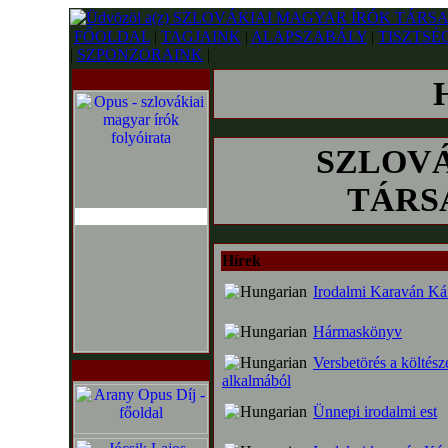
FŐOLDAL
|
TAGJAINK
|
ALAPSZABÁLY
|
TISZTSÉ
|
SZPONZORAINK
|
SZLOVÁ
TÁRSA
Hírek
Irodalmi Karaván Kár
Hármaskönyv
Versbetörés a költész
alkalmából
Ünnepi irodalmi est