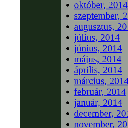
október, 2014
szeptember, 
augusztus, 2
július, 2014
június, 2014
május, 2014
április, 2014
március, 201
február, 2014
január, 2014
december, 20
november, 20