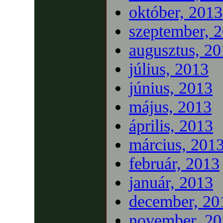
október, 2013
szeptember, 
augusztus, 2
július, 2013
június, 2013
május, 2013
április, 2013
március, 201
február, 2013
január, 2013
december, 20
november, 20