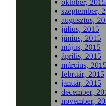
október, 2015
szeptember, 
augusztus, 2
július, 2015
június, 2015
május, 2015
április, 2015
március, 201
február, 2015
január, 2015
december, 20
november, 20