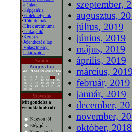
szeptember, 
ajánlata
·
Képgaléria
augusztus, 2
·
Emlékhelyeink
·
Rólunk írták
július, 2019
·
Hírek archívuma
·
Linkajánló
június, 2019
·
Keresés
·
Jelentkezési lap
május, 2019
Választmányi
·
határozatok
április, 2019
Naptár
Augusztus
március, 201
Vas
Hét
Ked
Sze
Csü
Pén
Szo
1
2
3
4
5
6
7
8
február, 2019
9
10
11
12
13
14
15
16
17
18
19
20
21
22
23
24
25
26
27
28
29
30
31
január, 2019
Szavazás
Mit gondolsz a
december, 20
weboldalunkról?
november, 20
Nagyon jó!
október, 2018
Elég jó...
Nem elég jó...