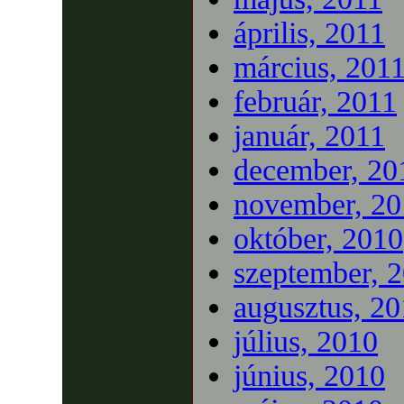
április, 2011
március, 201
február, 2011
január, 2011
december, 20
november, 20
október, 2010
szeptember, 
augusztus, 2
július, 2010
június, 2010