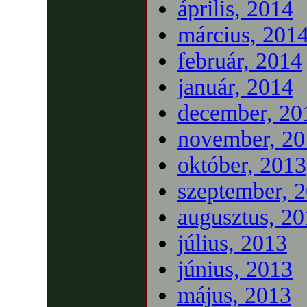
április, 2014
március, 201
február, 2014
január, 2014
december, 20
november, 20
október, 2013
szeptember, 
augusztus, 2
július, 2013
június, 2013
május, 2013