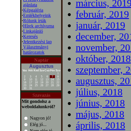
március, 201
ajánlata
·
Képgaléria
február, 2019
·
Emlékhelyeink
·
Rólunk írták
január, 2019
·
Hírek archívuma
·
Linkajánló
december, 20
·
Keresés
·
Jelentkezési lap
november, 20
Választmányi
·
határozatok
október, 2018
Naptár
Augusztus
szeptember, 
Vas
Hét
Ked
Sze
Csü
Pén
Szo
1
2
3
4
5
6
7
8
augusztus, 2
9
10
11
12
13
14
15
16
17
18
19
20
21
22
23
24
25
26
27
28
29
július, 2018
30
31
Szavazás
június, 2018
Mit gondolsz a
weboldalunkról?
május, 2018
Nagyon jó!
április, 2018
Elég jó...
Nem elég jó...