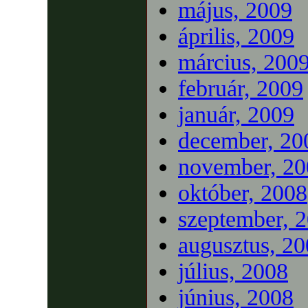
május, 2009
április, 2009
március, 200
február, 2009
január, 2009
december, 20
november, 20
október, 2008
szeptember, 
augusztus, 2
július, 2008
június, 2008