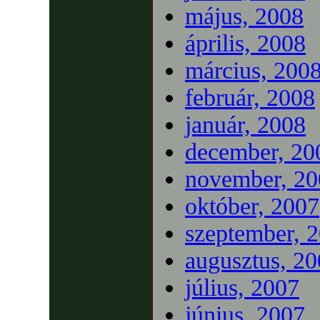
május, 2008
április, 2008
március, 200
február, 2008
január, 2008
december, 20
november, 20
október, 2007
szeptember, 
augusztus, 2
július, 2007
június, 2007