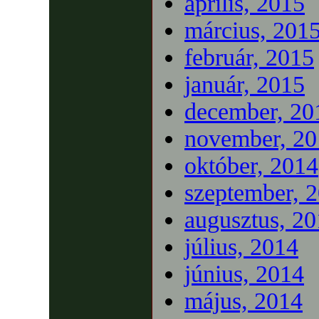
április, 2015
március, 201
február, 2015
január, 2015
december, 20
november, 20
október, 2014
szeptember, 
augusztus, 2
július, 2014
június, 2014
május, 2014