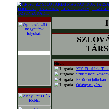
FŐOLDAL
|
TAGJAINK
|
ALAPSZABÁLY
|
TISZTSÉ
|
SZPONZORAINK
|
SZLOVÁ
TÁRSA
Hírek
XIV. Fiatal Írók Táb
Születésnapi köszöntő
Ez történt júliusban
Örkény-pályázat