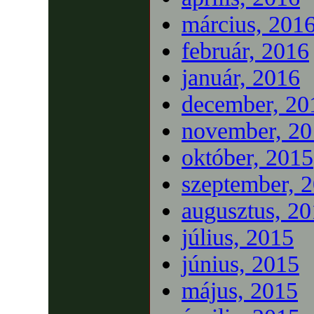
március, 201
február, 2016
január, 2016
december, 20
november, 20
október, 2015
szeptember, 
augusztus, 2
július, 2015
június, 2015
május, 2015