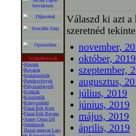
Válaszd ki azt a
szeretnéd tekinte
november, 20
október, 2019
Szolgáltatások
·
Híreink
szeptember, 
·
Rovatok
·
Irodalomórák
augusztus, 2
·
Rendezvények
·
Pályázatfigyelő
július, 2019
·
Kritikák
·
Köszöntők
június, 2019
·
Könyvajánló
·
Fiatal Írók Köre
május, 2019
·
Fiatal Írók Rovata
·
Arany Opus Díj
·
Jubilánsok
április, 2019
Hazai magyar Lap-
·
és Könyvkiadók