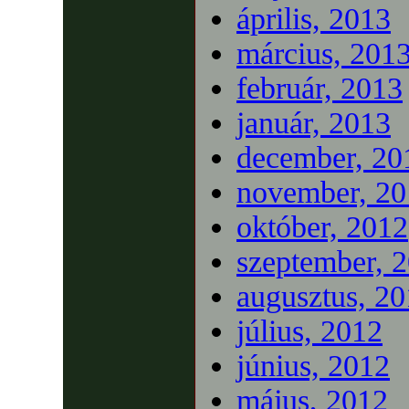
április, 2013
március, 201
február, 2013
január, 2013
december, 20
november, 20
október, 2012
szeptember, 
augusztus, 2
július, 2012
június, 2012
május, 2012