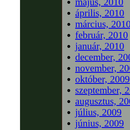
május, 2010
április, 2010
március, 201
február, 2010
január, 2010
december, 20
november, 20
október, 2009
szeptember, 
augusztus, 2
július, 2009
június, 2009