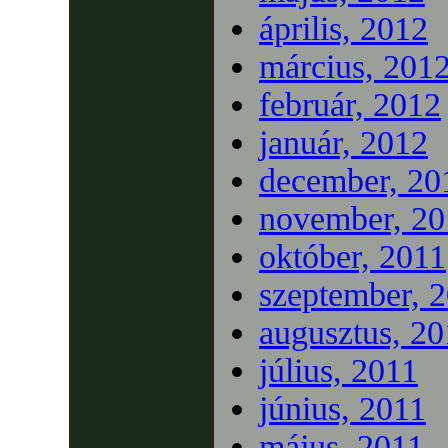
április, 2012
március, 201
február, 2012
január, 2012
december, 20
november, 20
október, 2011
szeptember, 
augusztus, 20
július, 2011
június, 2011
május, 2011