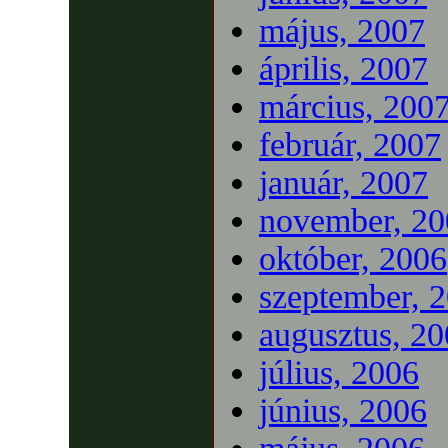
május, 2007
április, 2007
március, 200
február, 2007
január, 2007
november, 20
október, 2006
szeptember, 
augusztus, 2
július, 2006
június, 2006