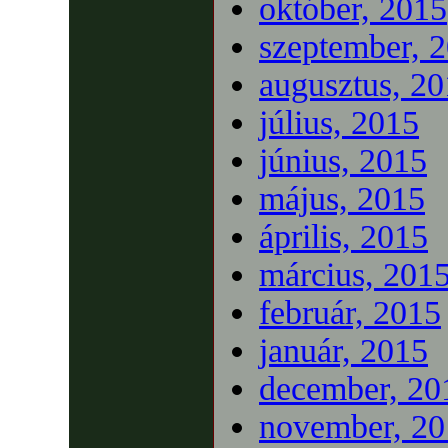
október, 2015
szeptember, 
augusztus, 2
július, 2015
június, 2015
május, 2015
április, 2015
március, 201
február, 2015
január, 2015
december, 20
november, 20