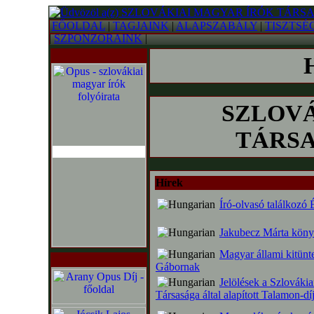
FŐOLDAL
|
TAGJAINK
|
ALAPSZABÁLY
|
TISZTSÉ
|
SZPONZORAINK
|
SZLOVÁ
TÁRSAS
Hírek
Író-olvasó találkozó
Jakubecz Márta köny
Magyar állami kitünt
Gábornak
Jelölések a Szlováki
Társasága által alapított Talamon-dí