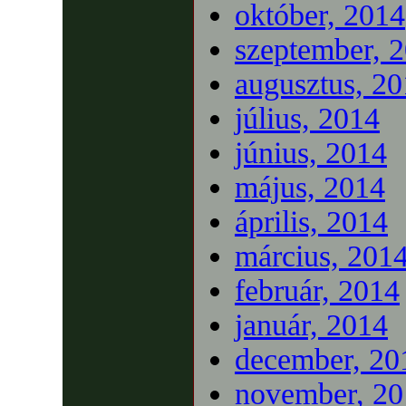
október, 2014
szeptember, 
augusztus, 2
július, 2014
június, 2014
május, 2014
április, 2014
március, 201
február, 2014
január, 2014
december, 20
november, 20