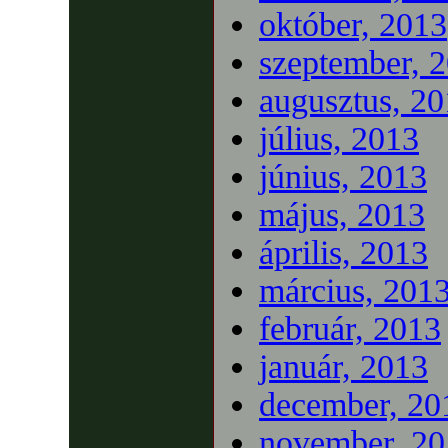
október, 2013
szeptember, 
augusztus, 2
július, 2013
június, 2013
május, 2013
április, 2013
március, 201
február, 2013
január, 2013
december, 20
november, 20