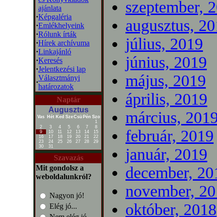
szeptember, 
ajánlata
·
Képgaléria
augusztus, 2
·
Emlékhelyeink
·
Rólunk írták
július, 2019
·
Hírek archívuma
·
Linkajánló
június, 2019
·
Keresés
·
Jelentkezési lap
május, 2019
Választmányi
·
határozatok
április, 2019
Naptár
Augusztus
március, 201
Vas
Hét
Ked
Sze
Csü
Pén
Szo
1
2
3
4
5
6
7
8
február, 2019
9
10
11
12
13
14
15
16
17
18
19
20
21
22
23
24
25
26
27
28
29
30
31
január, 2019
Szavazás
Mit gondolsz a
december, 20
weboldalunkról?
november, 20
Nagyon jó!
október, 2018
Elég jó...
Nem elég jó...