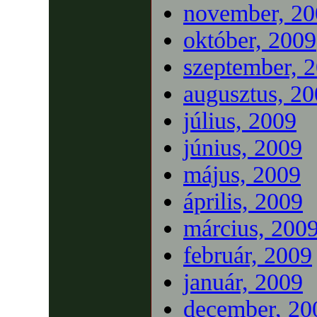
november, 20
október, 2009
szeptember, 
augusztus, 2
július, 2009
június, 2009
május, 2009
április, 2009
március, 200
február, 2009
január, 2009
december, 20