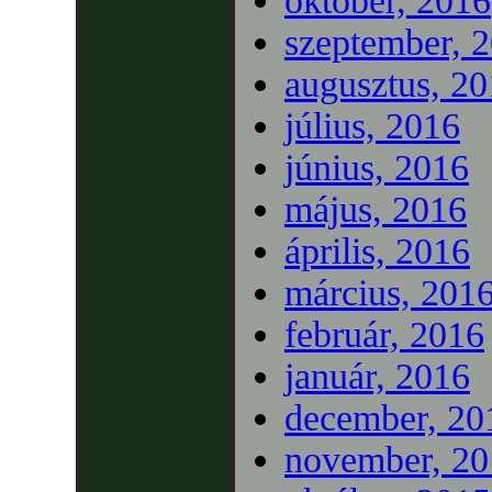
október, 2016
szeptember, 
augusztus, 2
július, 2016
június, 2016
május, 2016
április, 2016
március, 201
február, 2016
január, 2016
december, 20
november, 20