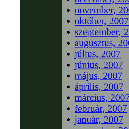
november, 20
október, 2007
szeptember, 
augusztus, 2
július, 2007
június, 2007
május, 2007
április, 2007
március, 200
február, 2007
január, 2007