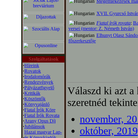
Megemlékezések már
XVII. Gyurcsó Istvá
Fiatal írók rovata
:
Ba
versei (mentor: Z. Németh István)
Elhunyt Olasz Sándor,
főszerkesztője
Szolgáltatások
·
Híreink
·
Rovatok
·
Irodalomórák
·
Rendezvények
·
Pályázatfigyelő
Válaszd ki azt a
·
Kritikák
·
Köszöntők
szeretnéd tekinte
·
Könyvajánló
·
Fiatal Írók Köre
·
Fiatal Írók Rovata
november, 20
·
Arany Opus Díj
·
Jubilánsok
október, 2019
Hazai magyar Lap-
·
és Könyvkiadók