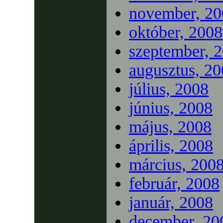
november, 20
október, 2008
szeptember, 
augusztus, 2
július, 2008
június, 2008
május, 2008
április, 2008
március, 200
február, 2008
január, 2008
december, 20