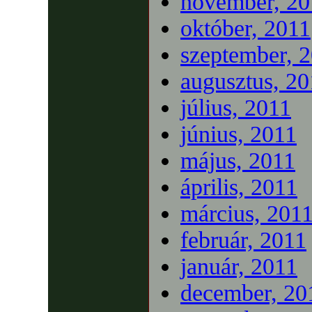
november, 20
október, 2011
szeptember, 
augusztus, 20
július, 2011
június, 2011
május, 2011
április, 2011
március, 201
február, 2011
január, 2011
december, 20