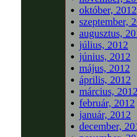
október, 2012
szeptember, 
augusztus, 2
július, 2012
június, 2012
május, 2012
április, 2012
március, 201
február, 2012
január, 2012
december, 20