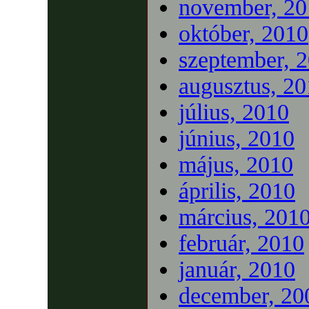
november, 20
október, 2010
szeptember, 
augusztus, 2
július, 2010
június, 2010
május, 2010
április, 2010
március, 201
február, 2010
január, 2010
december, 20