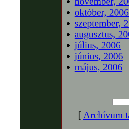
november, 20
október, 2006
szeptember, 
augusztus, 2
július, 2006
június, 2006
május, 2006
[
Archívum t