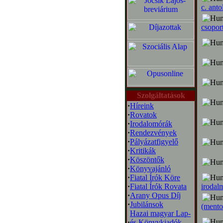
c. ant
csoport
Szolgáltatások
·
Híreink
·
Rovatok
·
Irodalomórák
·
Rendezvények
·
Pályázatfigyelő
·
Kritikák
·
Köszöntők
·
Könyvajánló
·
Fiatal Írók Köre
·
Fiatal Írók Rovata
irodalm
·
Arany Opus Díj
·
Jubilánsok
(mento
Hazai magyar Lap-
·
és Könyvkiadók