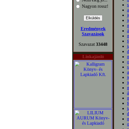
s
Nagyon rossz!
a
j
j
m
Eredmények
á
Szavazások
m
f
Szavazat
33448
j
Linkajánló
o
s
a
j
j
m
á
m
f
j
o