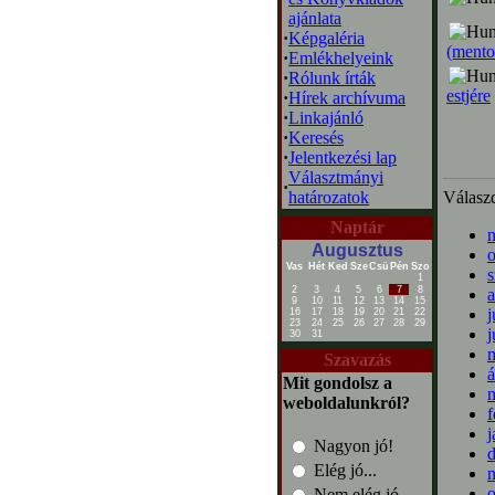
ajánlata
·
Képgaléria
(mento
·
Emlékhelyeink
·
Rólunk írták
estjére
·
Hírek archívuma
·
Linkajánló
·
Keresés
·
Jelentkezési lap
Választmányi
·
határozatok
Válaszd
Naptár
Augusztus
o
Vas
Hét
Ked
Sze
Csü
Pén
Szo
s
1
2
3
4
5
6
7
8
a
9
10
11
12
13
14
15
j
16
17
18
19
20
21
22
23
24
25
26
27
28
29
j
30
31
m
Szavazás
á
Mit gondolsz a
m
weboldalunkról?
f
j
Nagyon jó!
Elég jó...
o
Nem elég jó...