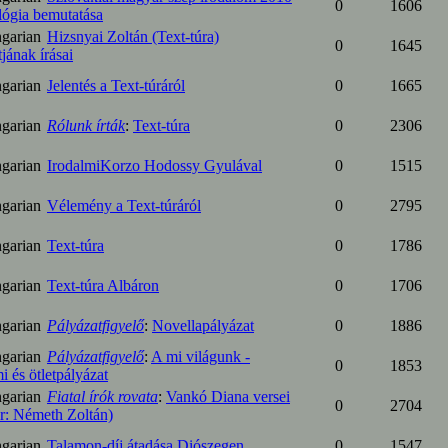
0
1606
ológia bemutatása
Hizsnyai Zoltán (Text-túra)
0
1645
jának írásai
Jelentés a Text-túráról
0
1665
Rólunk írták
:
Text-túra
0
2306
IrodalmiKorzo Hodossy Gyulával
0
1515
Vélemény a Text-túráról
0
2795
Text-túra
0
1786
Text-túra Albáron
0
1706
Pályázatfigyelő
:
Novellapályázat
0
1886
Pályázatfigyelő
:
A mi világunk -
0
1853
i és ötletpályázat
Fiatal írók rovata
:
Vankó Diana versei
0
2704
r: Németh Zoltán)
Talamon-díj átadása Diószegen
0
1547