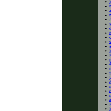
j
m
á
m
f
j
o
s
a
j
j
m
á
m
f
j
o
s
a
j
j