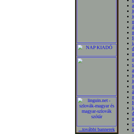
s
a
j
j
m
á
m
f
j
o
s
a
j
j
m
á
m
f
j
o
...további bannerek
s