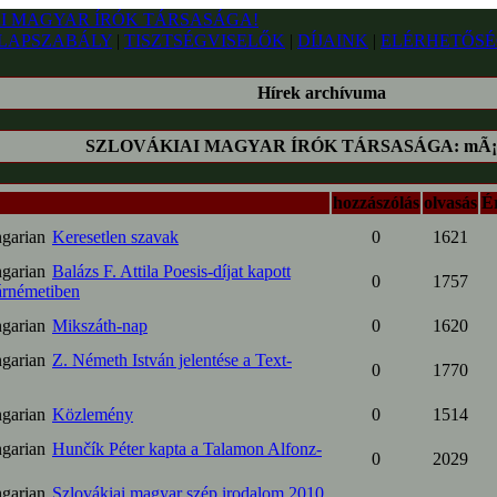
LAPSZABÁLY
|
TISZTSÉGVISELŐK
|
DÍJAINK
|
ELÉRHETŐSÉ
Hírek archívuma
SZLOVÁKIAI MAGYAR ÍRÓK TÁRSASÁGA: mÃ¡ju
hozzászólás
olvasás
Ér
Keresetlen szavak
0
1621
Balázs F. Attila Poesis-díjat kapott
0
1757
rnémetiben
Mikszáth-nap
0
1620
Z. Németh István jelentése a Text-
0
1770
Közlemény
0
1514
Hunčík Péter kapta a Talamon Alfonz-
0
2029
Szlovákiai magyar szép irodalom 2010