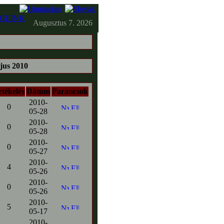
GEINK
Augusztus 7. 2026
s 2010
tékelés
Dátum
Parancsok
2010-
0
05-28
2010-
0
05-28
2010-
0
05-27
2010-
4
05-26
2010-
0
05-26
2010-
5
05-17
2010-