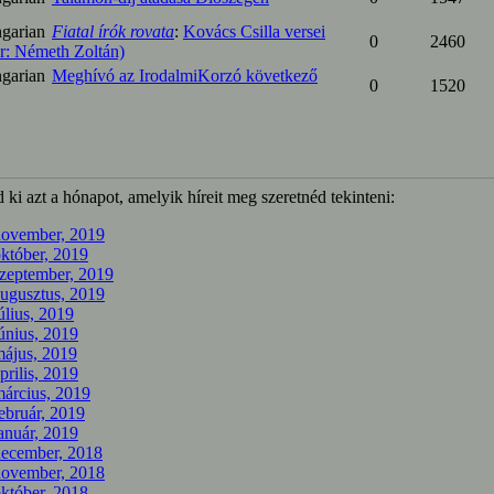
Fiatal írók rovata
:
Kovács Csilla versei
0
2460
r: Németh Zoltán)
Meghívó az IrodalmiKorzó következő
0
1520
 ki azt a hónapot, amelyik híreit meg szeretnéd tekinteni:
november, 2019
któber, 2019
zeptember, 2019
ugusztus, 2019
úlius, 2019
únius, 2019
ájus, 2019
prilis, 2019
árcius, 2019
ebruár, 2019
anuár, 2019
december, 2018
november, 2018
któber, 2018