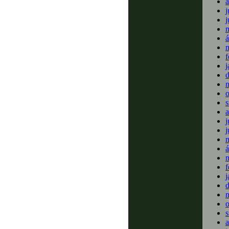
a
j
j
m
á
m
f
j
o
s
a
j
j
m
á
m
f
j
o
s
a