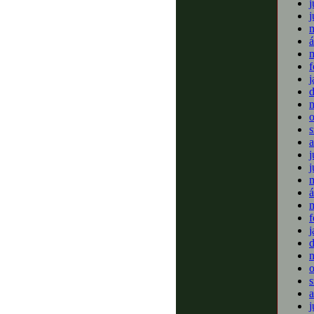
j
j
m
á
m
f
j
o
s
a
j
j
m
á
m
f
j
o
s
a
j