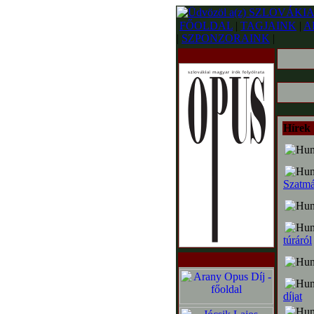
FŐOLDAL
|
TAGJAINK
|
A
|
SZPONZORAINK
|
Hírek
Szatmá
túráról
díjat