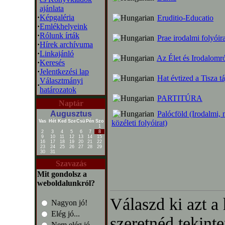
ajánlata
·
Képgaléria
Eruditio-Educatio
·
Emlékhelyeink
·
Rólunk írták
Prae irodalmi folyóira
·
Hírek archívuma
·
Linkajánló
Az Élet és Irodalomr
·
Keresés
·
Jelentkezési lap
Hat évtized a Tisza t
Választmányi
·
határozatok
PARTITÚRA
Naptár
Augusztus
Palócföld (Irodalmi, 
Vas
Hét
Ked
Sze
Csü
Pén
Szo
közéleti folyóirat)
1
2
3
4
5
6
7
8
9
10
11
12
13
14
15
16
17
18
19
20
21
22
23
24
25
26
27
28
29
30
31
Szavazás
Mit gondolsz a
weboldalunkról?
Válaszd ki azt a
Nagyon jó!
Elég jó...
szeretnéd tekinte
Nem elég jó...