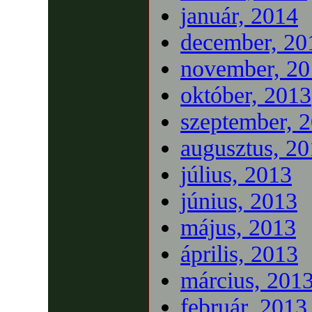
január, 2014
december, 20
november, 20
október, 2013
szeptember, 
augusztus, 2
július, 2013
június, 2013
május, 2013
április, 2013
március, 201
február, 2013