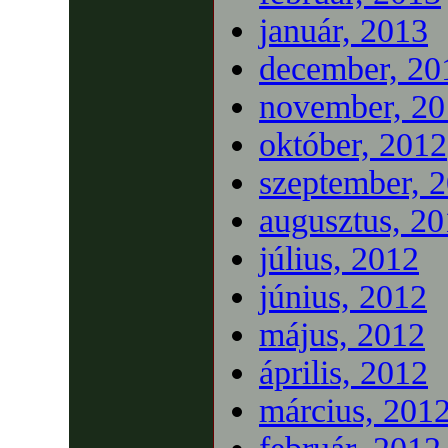
január, 2013
december, 20
november, 20
október, 2012
szeptember, 
augusztus, 2
július, 2012
június, 2012
május, 2012
április, 2012
március, 201