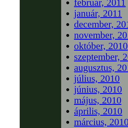
február, 2011
január, 2011
december, 20
november, 20
október, 2010
szeptember, 
augusztus, 2
július, 2010
június, 2010
május, 2010
április, 2010
március, 201