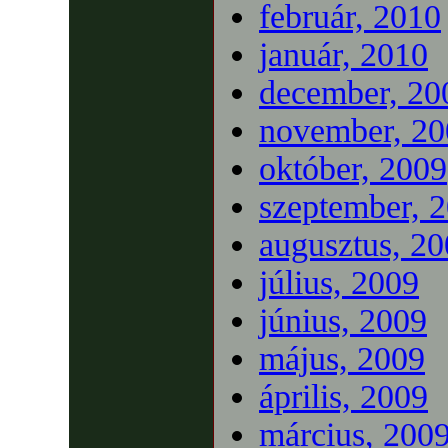
február, 2010
január, 2010
december, 20
november, 20
október, 2009
szeptember, 
augusztus, 2
július, 2009
június, 2009
május, 2009
április, 2009
március, 200