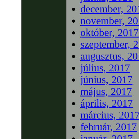
december, 20
november, 20
október, 2017
szeptember, 
augusztus, 2
július, 2017
június, 2017
május, 2017
április, 2017
március, 201
február, 2017
január, 2017