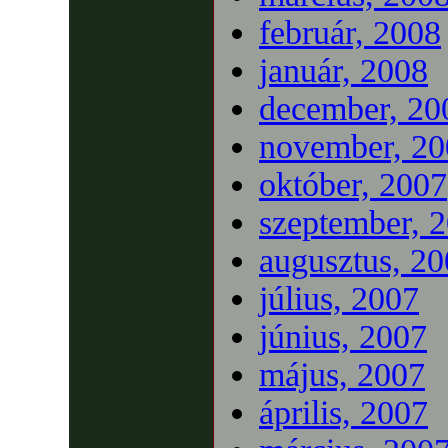
február, 2008
január, 2008
december, 20
november, 20
október, 2007
szeptember, 
augusztus, 2
július, 2007
június, 2007
május, 2007
április, 2007