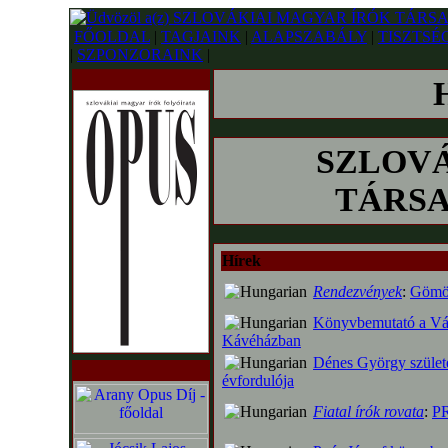
FŐOLDAL
|
TAGJAINK
|
ALAPSZABÁLY
|
TISZTSÉ
|
SZPONZORAINK
|
SZLOVÁ
TÁRSAS
Hírek
Rendezvények
:
Gömör
Könyvbemutató a Vá
Kávéházban
Dénes György szület
évfordulója
Fiatal írók rovata
:
PR