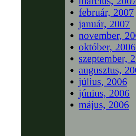
március, 200
február, 2007
január, 2007
november, 20
október, 2006
szeptember, 
augusztus, 2
július, 2006
június, 2006
május, 2006