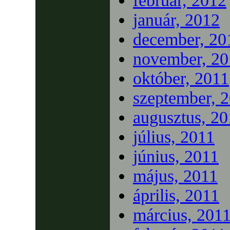
február, 2012
január, 2012
december, 20
november, 20
október, 2011
szeptember, 
augusztus, 20
július, 2011
június, 2011
május, 2011
április, 2011
március, 201