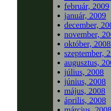
február, 2009
január, 2009
december, 20
november, 20
október, 2008
szeptember, 
augusztus, 2
július, 2008
június, 2008
május, 2008
április, 2008
március, 200