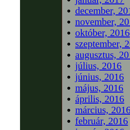
december, 20
november, 20
október, 2016
szeptember, 
augusztus, 2
július, 2016
június, 2016
május, 2016
április, 2016
március, 201
február, 2016