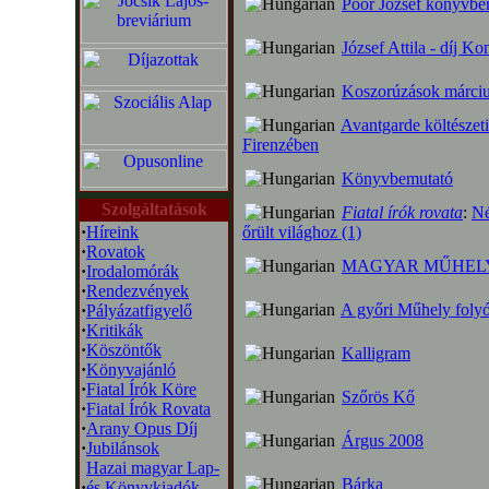
Poór József könyvbe
József Attila - díj K
Koszorúzások márciu
Avantgarde költészeti
Firenzében
Könyvbemutató
Szolgáltatások
Fiatal írók rovata
:
Né
·
Híreink
őrült világhoz (1)
·
Rovatok
MAGYAR MŰHEL
·
Irodalomórák
·
Rendezvények
A győri Műhely folyó
·
Pályázatfigyelő
·
Kritikák
·
Köszöntők
Kalligram
·
Könyvajánló
·
Fiatal Írók Köre
Szőrös Kő
·
Fiatal Írók Rovata
·
Arany Opus Díj
Árgus 2008
·
Jubilánsok
Hazai magyar Lap-
Bárka
·
és Könyvkiadók