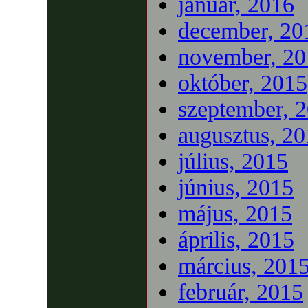
január, 2016
december, 20
november, 20
október, 2015
szeptember, 
augusztus, 2
július, 2015
június, 2015
május, 2015
április, 2015
március, 201
február, 2015