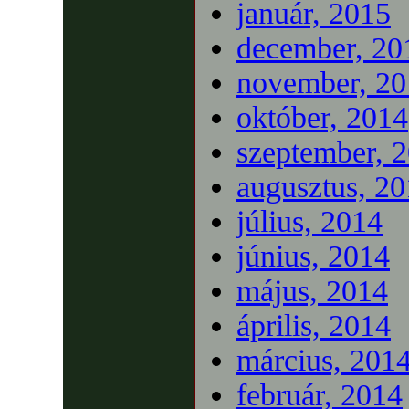
január, 2015
december, 20
november, 20
október, 2014
szeptember, 
augusztus, 2
július, 2014
június, 2014
május, 2014
április, 2014
március, 201
február, 2014