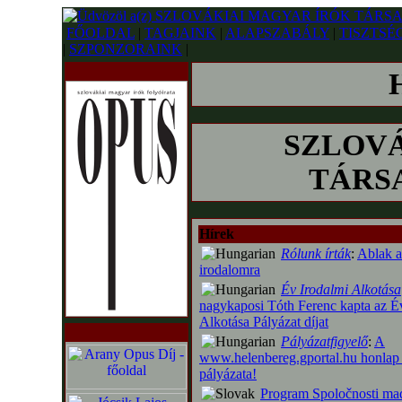
FŐOLDAL
|
TAGJAINK
|
ALAPSZABÁLY
|
TISZTSÉ
|
SZPONZORAINK
|
SZLOVÁ
TÁRSA
Hírek
Rólunk írták
:
Ablak a
irodalomra
Év Irodalmi Alkotása
nagykaposi Tóth Ferenc kapta az É
Alkotása Pályázat díjat
Pályázatfigyelő
:
A
www.helenbereg.gportal.hu honlap 
pályázata!
Program Spoločnosti ma