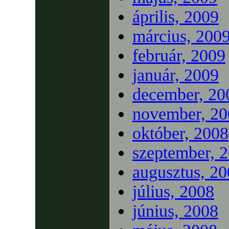
április, 2009
március, 200
február, 2009
január, 2009
december, 20
november, 20
október, 2008
szeptember, 
augusztus, 2
július, 2008
június, 2008