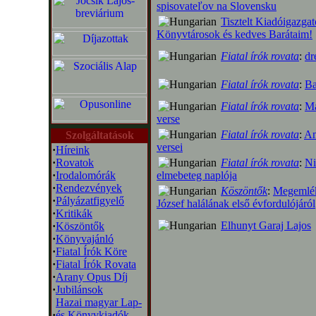
spisovateľov na Slovensku
Tisztelt Kiadóigazgat
Könyvtárosok és kedves Barátaim!
Fiatal írók rovata
:
dr
Fiatal írók rovata
:
Ba
Fiatal írók rovata
:
Ma
verse
Fiatal írók rovata
:
Am
Szolgáltatások
versei
·
Híreink
·
Rovatok
Fiatal írók rovata
:
Ni
·
Irodalomórák
elmebeteg naplója
·
Rendezvények
Köszöntők
:
Megemlék
·
Pályázatfigyelő
József halálának első évfordulójáról
·
Kritikák
Elhunyt Garaj Lajos
·
Köszöntők
·
Könyvajánló
·
Fiatal Írók Köre
·
Fiatal Írók Rovata
·
Arany Opus Díj
·
Jubilánsok
Hazai magyar Lap-
·
és Könyvkiadók