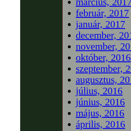
március, 201
február, 2017
január, 2017
december, 20
november, 20
október, 2016
szeptember, 
augusztus, 2
július, 2016
június, 2016
május, 2016
április, 2016