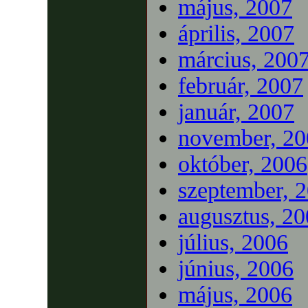
május, 2007
április, 2007
március, 200
február, 2007
január, 2007
november, 20
október, 2006
szeptember, 
augusztus, 2
július, 2006
június, 2006
május, 2006