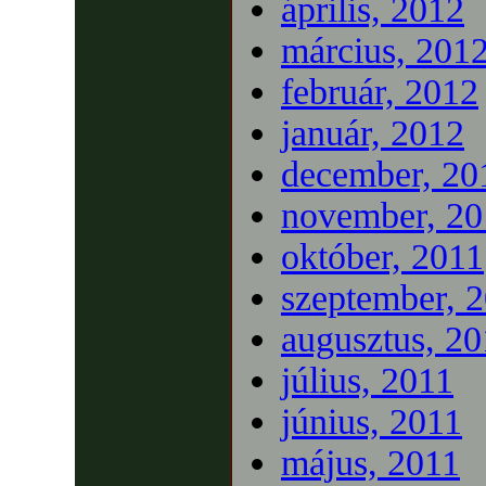
április, 2012
március, 201
február, 2012
január, 2012
december, 20
november, 20
október, 2011
szeptember, 
augusztus, 20
július, 2011
június, 2011
május, 2011