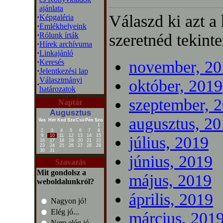
ajánlata
Válaszd ki azt a
·
Képgaléria
·
Emlékhelyeink
·
Rólunk írták
szeretnéd tekinte
·
Hírek archívuma
·
Linkajánló
·
Keresés
november, 20
·
Jelentkezési lap
Választmányi
október, 2019
·
határozatok
szeptember, 
Naptár
Augusztus
augusztus, 2
Vas
Hét
Ked
Sze
Csü
Pén
Szo
1
2
3
4
5
6
7
8
9
10
11
12
13
14
15
július, 2019
16
17
18
19
20
21
22
23
24
25
26
27
28
29
30
31
június, 2019
Szavazás
Mit gondolsz a
május, 2019
weboldalunkról?
április, 2019
Nagyon jó!
Elég jó...
március, 201
Nem elég jó...