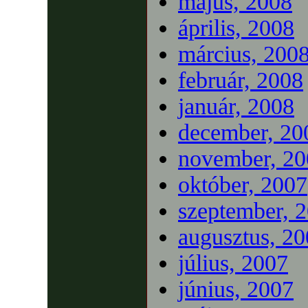
május, 2008
április, 2008
március, 200
február, 2008
január, 2008
december, 20
november, 20
október, 2007
szeptember, 
augusztus, 2
július, 2007
június, 2007