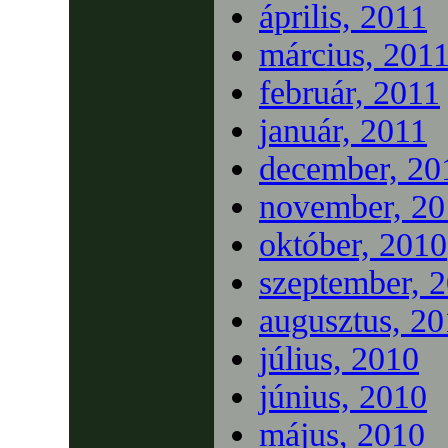
április, 2011
március, 201
február, 2011
január, 2011
december, 20
november, 20
október, 2010
szeptember, 
augusztus, 2
július, 2010
június, 2010
május, 2010