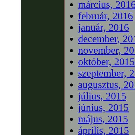
március, 201
február, 2016
január, 2016
december, 20
november, 20
október, 2015
szeptember, 
augusztus, 2
július, 2015
június, 2015
május, 2015
április, 2015