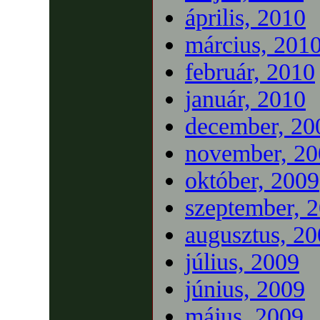
április, 2010
március, 201
február, 2010
január, 2010
december, 20
november, 20
október, 2009
szeptember, 
augusztus, 2
július, 2009
június, 2009
május, 2009