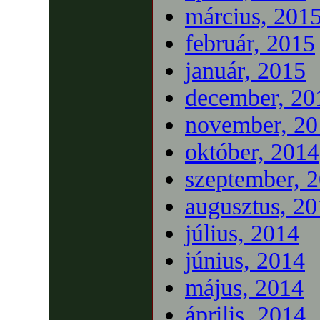
március, 201
február, 2015
január, 2015
december, 20
november, 20
október, 2014
szeptember, 
augusztus, 2
július, 2014
június, 2014
május, 2014
április, 2014