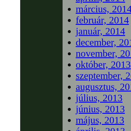
március, 201
február, 2014
január, 2014
december, 20
november, 20
október, 2013
szeptember, 
augusztus, 2
július, 2013
június, 2013
május, 2013