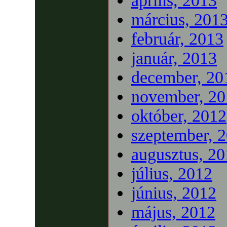
április, 2013
március, 201
február, 2013
január, 2013
december, 20
november, 20
október, 2012
szeptember, 
augusztus, 2
július, 2012
június, 2012
május, 2012