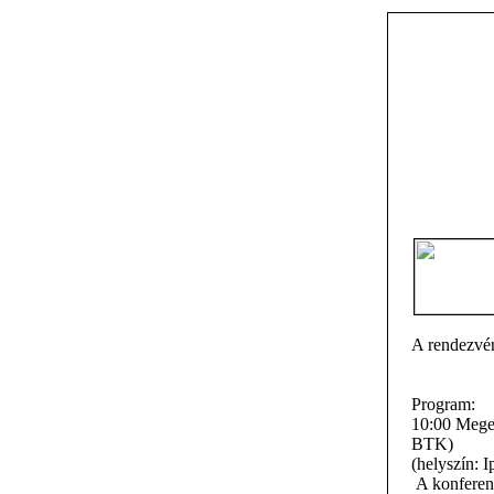
A rendezvén
Program:
10:00 Mege
BTK)
(helyszín: 
A konferenc