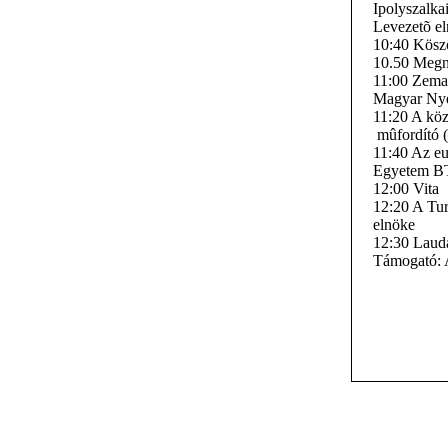
Ipolyszalka
Levezetõ el
10:40 Köszö
10.50 Megny
11:00 Zeman
Magyar Nye
11:20 A köz
mûfordító
11:40 Az eu
Egyetem B
12:00 Vita
12:20 A Tur
elnöke
12:30 Laud
Támogató: 