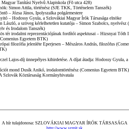
i Magyar Tanítási Nyelvû Alapiskola (Fõ utca 428)
nök: Simon Attila, történész (SJE TKK, Történelem Tanszék)
ntõ – Józsa János, Ipolyszalka polgármestere
itó – Hodossy Gyula, a Szlovákiai Magyar Írók Társasága elnöke
 László, a szöveg kérlelhetetlen kutatója – Simon Szabolcs, nyelvés
lv és Irodalom Tanszék)
ös tér irodalmi reprezentációjának fordítói aspektusai – Hizsnyai Tóth I
 (Comenius Egyetem BTK)
rópai filozófia jelenléte Eperjesen – Mészáros András, filozófus (Come
TK)
czel Lajos-díj ünnepélyes kihirdetése. A díjat átadja: Hodossy Gyula,
ációt mond Dusík Anikó, irodalomtörténész (Comenius Egyetem BTK)
A Szlovák Köztársaság Kormányhivatala
A hír tulajdonosa: SZLOVÁKIAI MAGYAR ÍRÓK TÁRSASÁGA
http://www.szmit.sk