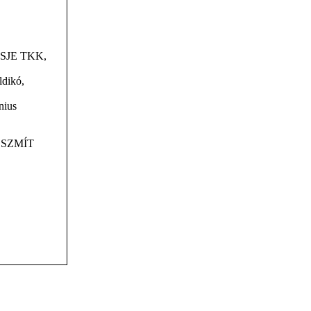
z (SJE TKK,
ldikó,
nius
 a SZMÍT