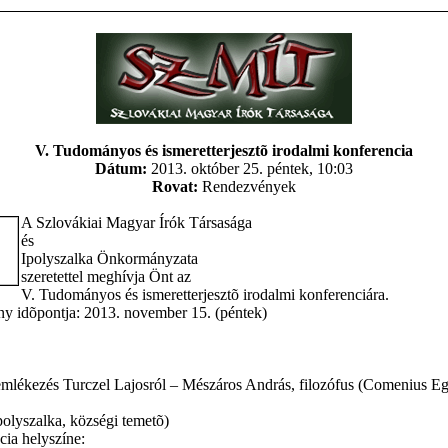
V. Tudományos és ismeretterjesztõ irodalmi konferencia
Dátum:
2013. október 25. péntek, 10:03
Rovat:
Rendezvények
A Szlovákiai Magyar Írók Társasága
és
Ipolyszalka Önkormányzata
szeretettel meghívja Önt az
V. Tudományos és ismeretterjesztõ irodalmi konferenciára.
y idõpontja: 2013. november 15. (péntek)
mlékezés Turczel Lajosról – Mészáros András, filozófus (Comenius E
Ipolyszalka, községi temetõ)
ia helyszíne: