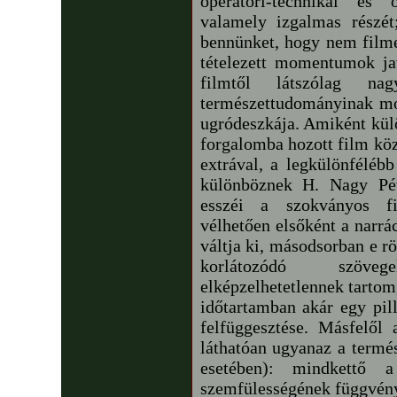
operatőri-technikai és 
valamely izgalmas részé
bennünket, hogy nem filme
tételezett momentumok ja
filmtől látszólag na
természettudományinak mo
ugródeszkája. Amiként külö
forgalomba hozott film köz
extrával, a legkülönfélébb
különböznek H. Nagy Pét
esszéi a szokványos fi
vélhetően elsőként a narrá
váltja ki, másodsorban e r
korlátozódó szöve
elképzelhetetlennek tartom,
időtartamban akár egy pill
felfüggesztése. Másfelől
láthatóan ugyanaz a termé
esetében): mindkettő a
szemfülességének függvénye