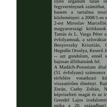
ilyen orgánum talán ö
fegyverténynek számíthat, 
hanem a tartalma teszi
közleményei: a 2008/1-es 
2-est Miroslav Marcelli
magyarországi kritikuso
Tamás és L. Varga Péter a 
évfolyamnak, a szlovákiai
Benyovszky Krisztián, 
Hegedűs Orsolya, Keserű J
-- azt gondolom, ennél so
bajosan állíthatnánk fel.
A Madách-Posonium által
(51. évfolyam) számomra 
térfelére vonatkozó kö
visszatérően élményt. Ra
Zorán, Csehy Zoltán, 
képviselteti magát és az 
Grendel Lajos irodalomtö
epika a 20. században) 