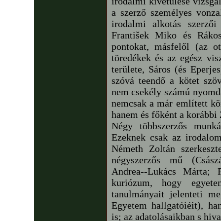
irodalmi kivetülése vizsgál
a szerző személyes vonza
irodalmi alkotás szerzői 
František Miko és Rákos
pontokat, másfelől (az ot
töredékek és az egész vis
területe, Sáros (és Eperje
szóvá teendő a kötet szö
nem csekély számú nyomdah
nemcsak a már említett kö
hanem és főként a korábbi
Négy többszerzős munká
Ezeknek csak az irodalom
Németh Zoltán szerkeszt
négyszerzős mű (Császá
Andrea--Lukács Márta; P
kuriózum, hogy egyete
tanulmányait jelenteti m
Egyetem hallgatóiéit), ha
is; az adatolásaikban s hi