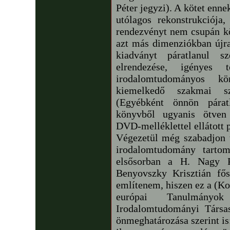
Péter jegyzi). A kötet enn
utólagos rekonstrukciój
rendezvényt nem csupán kö
azt más dimenziókban újr
kiadványt páratlanul sz
elrendezése, igényes 
irodalomtudományos k
kiemelkedő szakmai s
(Egyébként önnön párat
könyvből ugyanis ötven 
DVD-melléklettel ellátott p
Végezetül még szabadjon 
irodalomtudomány tartom
elsősorban a H. Nagy Pé
Benyovszky Krisztián fősz
említenem, hiszen ez a (K
európai Tanulmán
Irodalomtudományi Társas
önmeghatározása szerint is