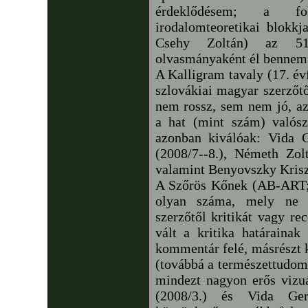
érdeklődésem; a fol
irodalomteoretikai blokk
Csehy Zoltán) az 51.
olvasmányaként él bennem
A Kalligram tavaly (17. év
szlovákiai magyar szerző
nem rossz, sem nem jó, a
a hat (mint szám) valós
azonban kiválóak: Vida G
(2008/7--8.), Németh Zol
valamint Benyovszky Kriszt
A Szőrös Kőnek (AB-ART;
olyan száma, mely ne k
szerzőtől kritikát vagy re
vált a kritika határainak
kommentár felé, másrészt k
(továbbá a természettudomá
mindezt nagyon erős vizuál
(2008/3.) és Vida Gerg