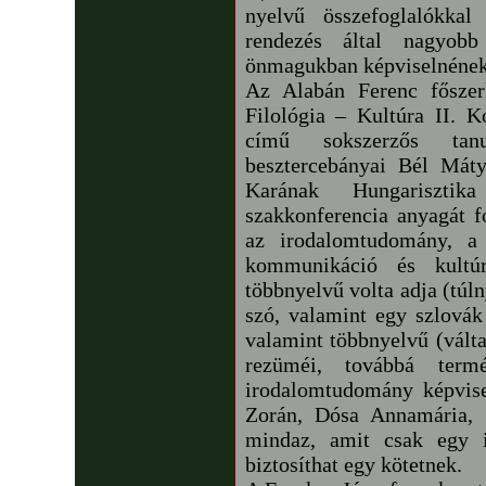
nyelvű összefoglalókkal
rendezés által nagyob
önmagukban képviselnének
Az Alabán Ferenc főszer
Filológia – Kultúra II. K
című sokszerzős tanu
besztercebányai Bél Má
Karának Hungarisztik
szakkonferencia anyagát 
az irodalomtudomány, a 
kommunikáció és kultúra
többnyelvű volta adja (tú
szó, valamint egy szlovák
valamint többnyelvű (válta
rezüméi, továbbá term
irodalomtudomány képvis
Zorán, Dósa Annamária, 
mindaz, amit csak egy i
biztosíthat egy kötetnek.