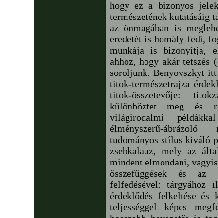
hogy ez a bizonyos jelek 
természetének kutatásáig tar
az önmagában is meglehe
eredetét is homály fedi, f
munkája is bizonyítja, e
ahhoz, hogy akár tetszés (
soroljunk. Benyovszkyt it
titok-természetrajza érdek
titok-összetevője: tito
különböztet meg és r
világirodalmi példákka
élményszerű-ábrázoló 
tudományos stílus kiváló pé
zsebkalauz, mely az álta
mindent elmondani, vagyis 
összefüggések és az el
felfedésével: tárgyához
érdeklődés felkeltése és 
teljességgel képes megf