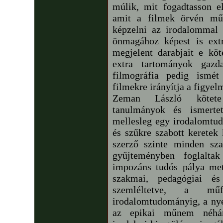
múlik, mit fogadtasson e
amit a filmek örvén mű
képzelni az irodalommal 
önmagához képest is ext
megjelent darabjait e köt
extra tartományok gazda
filmográfia pedig ismét
filmekre irányítja a figyel
Zeman László kötete 
tanulmányok és ismerte
mellesleg egy irodalomtud
és szűkre szabott keretek 
szerző szinte minden sza
gyűjteményben foglaltak
impozáns tudós pálya met
szakmai, pedagógiai és 
szemléltetve, a műfo
irodalomtudományig, a nyelv
az epikai műnem néhány