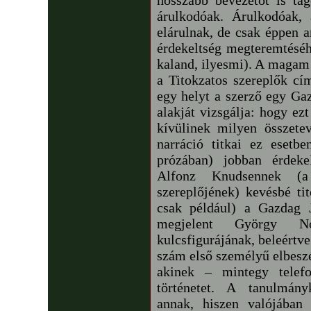
hosszabb bevezetőt is tag
árulkodóak. Árulkodóak, 
elárulnak, de csak éppen a
érdekeltség megteremtéséh
kaland, ilyesmi). A magam 
a Titokzatos szereplők cím
egy helyt a szerző egy Ga
alakját vizsgálja: hogy ez
kívülinek milyen összet
narráció titkai ez esetb
prózában) jobban érdeke
Alfonz Knudsennek (a
szereplőjének) kevésbé tit
csak például) a Gazdag J
megjelent György Nor
kulcsfigurájának, beleértv
szám első személyű elbeszé
akinek – mintegy telef
történetet. A tanulmány
annak, hiszen valójában 