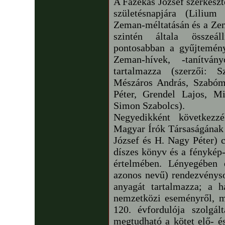
A Fazekas József szerkesz
születésnapjára (Lilium
Zeman-méltatásán és a Zem
szintén általa összeáll
pontosabban a gyűjtemén
Zeman-hívek, -tanítván
tartalmazza (szerzői: S
Mészáros András, Szabómi
Péter, Grendel Lajos, M
Simon Szabolcs).
Negyedikként következz
Magyar Írók Társaságának 
József és H. Nagy Péter)
díszes könyv és a fénykép
értelmében. Lényegében 
azonos nevű) rendezvénys
anyagát tartalmazza; a h
nemzetközi eseményről, m
120. évfordulója szolgál
megtudható a kötet elő- é