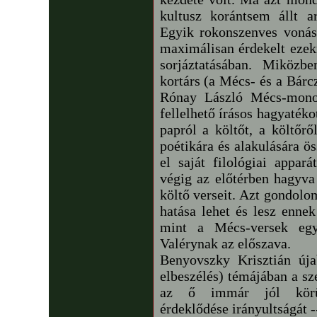
kultusz korántsem állt ar
Egyik rokonszenves vonása
maximálisan érdekelt ezek
sorjáztatásában. Miközb
kortárs (a Mécs- és a Bárcz
Rónay László Mécs-monogr
fellelhető írásos hagyatéko
papról a költőt, a költőr
poétikára és alakulására ö
el saját filológiai appa
végig az előtérben hagyva 
költő verseit. Azt gondolo
hatása lehet és lesz ennek
mint a Mécs-versek egyk
Valérynak az előszava.
Benyovszky Krisztián úja
elbeszélés) témájában a s
az ő immár jól körülh
érdeklődése irányultságát 