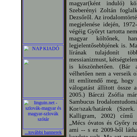
magyar(ként induló) kö
Szeberényi Zoltán foglal
Dezsőről. Az irodalomtörté
megjelenése idején, 1972
végéig Győryt tartotta nem
magyar költőnek, h
legjelentősebbjének is. M
lírának tulajdonít t
messianizmust, kétségtele
is köszönhetően. (Bár 
vélhetően nem a verseik ol
itt említendő meg, hogy
válogatást állított össze
2005.) Bárczi Zsófia már
Sambucus Irodalomtudomán
Kor/szak/határok (Szer
Kalligram, 2002) című 
„Mécs óvatos és Győry re
ami -- s ez 2009-ből láth
...további bannerek
kezdete volt. Ma azt mond