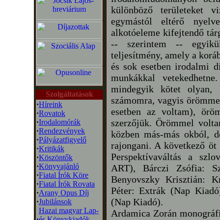
különböző területeket v
egymástól eltérő nyelv
alkotóeleme kifejtendő tá
-- szerintem -- egyik
teljesítmény, amely a korá
és sok esetben irodalmi d
munkákkal vetekedhetne
mindegyik kötet olyan, 
Szolgáltatások
számomra, vagyis örömmel 
·
Híreink
esetben az voltam), örö
·
Rovatok
szerzőjük. Örömmel volta
·
Irodalomórák
·
Rendezvények
közben más-más okból, de
·
Pályázatfigyelő
rajongani. A következő öt
·
Kritikák
Perspektívaváltás a szl
·
Köszöntők
·
Könyvajánló
ART), Bárczi Zsófia: Sz
·
Fiatal Írók Köre
Benyovszky Krisztián: K
·
Fiatal Írók Rovata
Péter: Extrák (Nap Kiadó
·
Arany Opus Díj
(Nap Kiadó).
·
Jubilánsok
Hazai magyar Lap-
Ardamica Zorán monográfiá
·
és Könyvkiadók