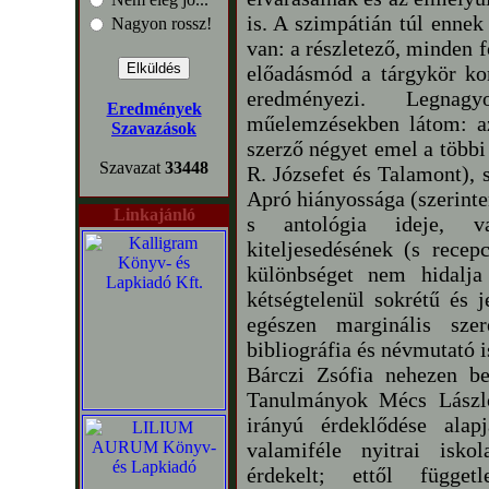
is. A szimpátián túl ennek
Nagyon rossz!
van: a részletező, minden 
előadásmód a tárgykör kom
eredményezi. Legna
Eredmények
műelemzésekben látom: az
Szavazások
szerző négyet emel a többi
Szavazat
33448
R. Józsefet és Talamont), 
Apró hiányossága (szerint
Linkajánló
s antológia ideje, v
kiteljesedésének (s recep
különbséget nem hidalja
kétségtelenül sokrétű és 
egészen marginális sze
bibliográfia és névmutató is
Bárczi Zsófia nehezen be
Tanulmányok Mécs László
irányú érdeklődése alap
valamiféle nyitrai isk
érdekelt; ettől függet