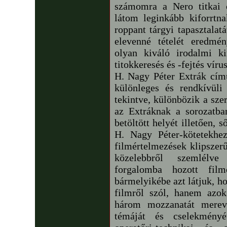
számomra a Nero titkai 
látom leginkább kiforrtn
roppant tárgyi tapasztalat
elevenné tételét eredmén
olyan kiváló irodalmi k
titokkeresés és -fejtés víru
H. Nagy Péter Extrák című
különleges és rendkívüli
tekintve, különbözik a sze
az Extráknak a sorozatba
betöltött helyét illetően, 
H. Nagy Péter-kötetekhez
filmértelmezések klipszer
közelebbről szemlélv
forgalomba hozott film
bármelyikébe azt látjuk, h
filmről szól, hanem azok
három mozzanatát mereví
témáját és cselekményé