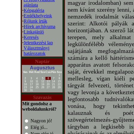
magyar irodalomban) sem 
ajánlata
nem kívánt szerény lenni,
·
Képgaléria
·
Emlékhelyeink
nemzedék irodalmát válasz
·
Rólunk írták
szerint: Alkotói pályák 
·
Hírek archívuma
horizontjában. A szerző lá
·
Linkajánló
terepen, mely alkalma
·
Keresés
·
Jelentkezési lap
legkülönfélébb vélemény
Választmányi
sajátjának megfogalmaz
·
határozatok
számára a kellő háttérism
Naptár
apparátus avatott felsorak
Augusztus
saját, érvekkel megalapo
Vas
Hét
Ked
Sze
Csü
Pén
Szo
1
mellesleg, vígan kiéli p
2
3
4
5
6
7
8
9
10
11
12
13
14
15
tárgyát felvezeti, történe
16
17
18
19
20
21
22
23
24
25
26
27
28
29
30
31
vagy levonja a következtet
Szavazás
legfontosabb tudnivalók
Mit gondolsz a
vonása, hogy tekinthet
weboldalunkról?
kalauznak és poéti
szövegértelmezés-gyűjtemé
Nagyon jó!
tárgyban a legkisebb is
Elég jó...
elvárásainak és az elmélyü
Nem elég jó...