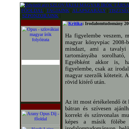
FŐOLDAL
|
TAGJAINK
|
ALAPSZABÁLY
|
TISZTSÉ
|
SZPONZORAINK
|
Kritika
: Irodalomtudomány 20
Ha figyelembe veszem, mi
magyar könyvpiac 2008-ba
mindazt, ami a tavalyi
tartományába sorolható,
Egyébként akkor is, 
figyelembe, csak az iroda
magyar szerzők köteteit. A
rövid kitérő után.
Az itt most értékelendő öt
bátran és szívesen ajánl
korrekt és színvonalas m
képes a másik fölébe
irodalomtudományon belü