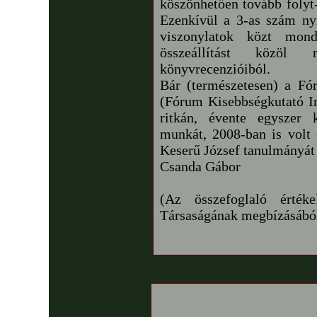
köszönhetően tovább folyt-
Ezenkívül a 3-as szám ny
viszonylatok közt mon
összeállítást közöl 
könyvrecenzióiból.
Bár (természetesen) a F
(Fórum Kisebbségkutató In
ritkán, évente egyszer 
munkát, 2008-ban is volt 
Keserű József tanulmányát 
Csanda Gábor
(Az összefoglaló érték
Társaságának megbízásából