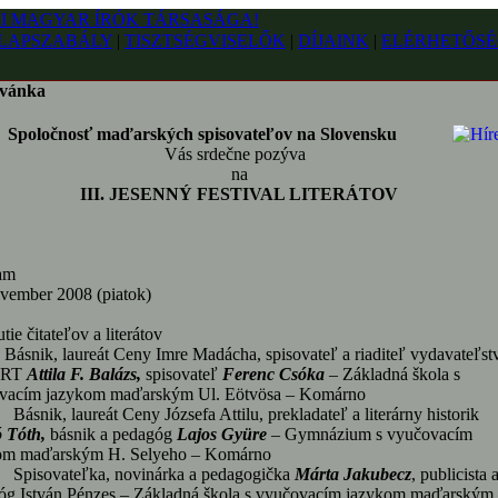
LAPSZABÁLY
|
TISZTSÉGVISELŐK
|
DÍJAINK
|
ELÉRHETŐSÉ
vánka
Spoločnosť maďarských spisovateľov na Slovensku
Vás srdečne pozýva
na
III. JESENNÝ FESTIVAL LITERÁTOV
am
ovember 2008 (piatok)
utie čitateľov a literátov
ásnik, laureát Ceny Imre Madácha, spisovateľ a riaditeľ vydavateľst
ART
Attila F. Balázs,
spisovateľ
Ferenc Csóka
– Základná škola s
vacím jazykom maďarským Ul. Eötvösa – Komárno
Básnik, laureát Ceny Józsefa Attilu, prekladateľ a literárny historik
 Tóth,
básnik a pedagóg
Lajos Gyüre
– Gymnázium s vyučovacím
om maďarským H. Selyeho – Komárno
 Spisovateľka, novinárka a pedagogička
Márta Jakubecz
, publicista 
óg István Pénzes – Základná škola s vyučovacím jazykom maďarským