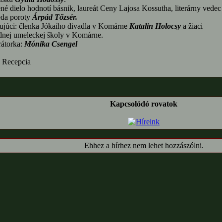
é dielo hodnotí básnik, laureát Ceny Lajosa Kossutha, literárny vedec
eda poroty
Árpád Tőzsér.
ujúci: členka Jókaiho divadla v Komárne
Katalin Holocsy
a žiaci
dnej umeleckej školy v Komárne.
átorka:
Mónika Csengel
 Recepcia
Kapcsolódó rovatok
Ehhez a hírhez nem lehet hozzászólni.