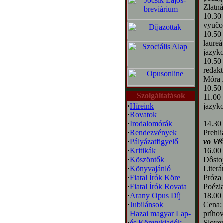
Zlatná
10.30
vyučo
10.50 
laure
jazyk
10.50
redak
Móra 
10.50
Szolgáltatások
11.00
·
Híreink
jazyk
·
Rovatok
·
Irodalomórák
14.30
·
Rendezvények
Prehli
·
Pályázatfigyelő
vo Vi
·
Kritikák
16.00
·
Köszöntők
Dôsto
·
Könyvajánló
Literá
·
Fiatal Írók Köre
Próza 
·
Fiatal Írók Rovata
Poézia
·
Arany Opus Díj
18.00 
·
Jubilánsok
Cena:
Hazai magyar Lap-
príhov
·
és Könyvkiadók
Slove