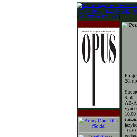
FŐOLDAL
|
TAGJAINK
|
A
|
SZPONZORAINK
|
Poz
Progr
28. n
Stretn
9.50 B
AB-
vyučo
10.00 
László
jazyk
10.30
pedag