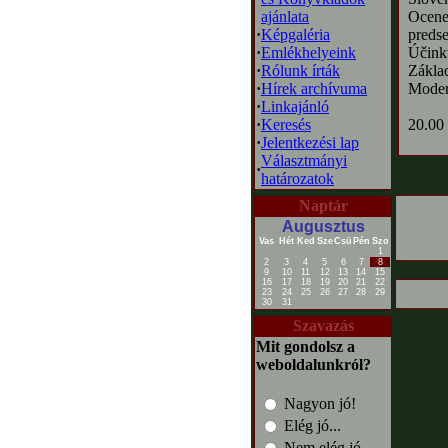
ajánlata
Ocenen
·
Képgaléria
preds
·
Emlékhelyeink
Účink
·
Rólunk írták
Zákla
·
Hírek archívuma
Moder
·
Linkajánló
·
Keresés
20.00
·
Jelentkezési lap
Választmányi
·
határozatok
Naptár
Augusztus
Vas
Hét
Ked
Sze
Csü
Pén
Szo
1
2
3
4
5
6
7
8
9
10
11
12
13
14
15
16
17
18
19
20
21
22
23
24
25
26
27
28
29
30
31
Szavazás
Mit gondolsz a
weboldalunkról?
Nagyon jó!
Elég jó...
Nem elég jó...