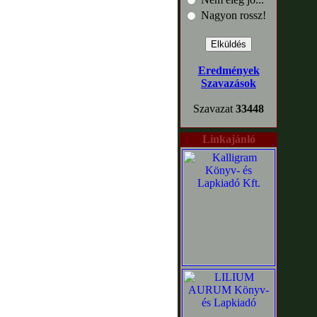
Nagyon rossz!
Eredmények
Szavazások
Szavazat
33448
Linkajánló