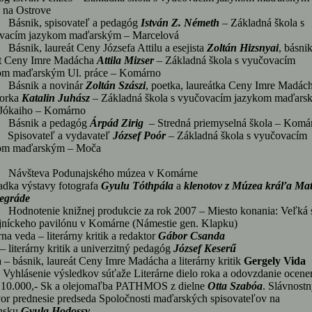
 na Ostrove
 Básnik, spisovateľ a pedagóg
István Z. Németh
– Základná škola s
vacím jazykom maďarským – Marcelová
Básnik, laureát Ceny Józsefa Attilu a esejista
Zoltán Hizsnyai
, básnik
át Ceny Imre Madácha
Attila Mizser
– Základná škola s vyučovacím
om maďarským Ul. práce – Komárno
 Básnik a novinár
Zoltán Szászi
, poetka, laureátka Ceny Imre Madách
torka
Katalin Juhász
– Základná škola s vyučovacím jazykom maďars
Jókaiho – Komárno
 Básnik a pedagóg
Árpád Zirig
– Stredná priemyselná škola – Komá
 Spisovateľ a vydavateľ
József Poór
– Základná škola s vyučovacím
om maďarským – Moča
 Návšteva Podunajského múzea v Komárne
adka výstavy fotografa
Gyulu Tóthpála
a
klenotov z Múzea kráľa Mat
šegráde
 Hodnotenie knižnej produkcie za rok 2007 – Miesto konania: Veľká 
jníckeho pavilónu v Komárne (Námestie gen. Klapku)
rna veda – literárny kritik a redaktor
Gábor Csanda
– literárny kritik a univerzitný pedagóg
József Keserű
 – básnik, laureát Ceny Imre Madácha a literárny kritik
Gergely Vida
Vyhlásenie výsledkov súťaže Literárne dielo roka a odovzdanie ocene
 10.000,- Sk a olejomaľba PATHMOS z dielne
Otta Szabóa
. Slávnostn
or prednesie predseda Spoločnosti maďarských spisovateľov na
nsku
Gyula Hodossy
.