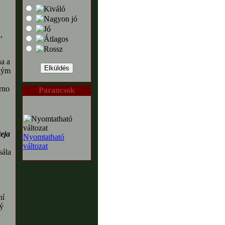
,
a a
kým
rno
Parancsok
eja
Nyomtatható
változat
sála
ní
ý