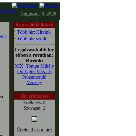
GEINK
Augusztus 8. 2026
Kapcsolódó linkek
·
Több hír: Híreink
·
Több hír: szmit
Legolvasottabb hír
ebben a rovatban:
Híreink:
XIX. Tompa Mihály
Országos Vers- és
Prózamondó
Verseny
Hír értékelése
va
Értékelés:
5
Szavazat:
1
a
Értékeld ezt a hírt:
 –