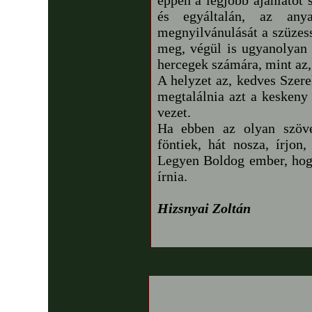
éppen a legjobb ajánlatot 
és egyáltalán, az any
megnyilvánulását a szüzess
meg, végül is ugyanolyan 
hercegek számára, mint az,
A helyzet az, kedves Szere
megtalálnia azt a keskeny
vezet.
Ha ebben az olyan szöve
föntiek, hát nosza, írjon,
Legyen Boldog ember, hogy
írnia.
Hizsnyai Zoltán