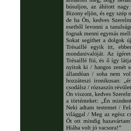
búsuljon, az áhított nagy
Bizony eljön, és egy szép 
de ha Ön, kedves Szerelm
esetből levonni a tanulság
fognak menni egymás melle
Sokat segíthet a dolgok ú
Trésaillé egyik itt, ebb
mondanivalóját. Az ígére
Trésaillé fiú, és ő így lá
nyitok ki / hangos zenét 
állandóan / soha nem vol
hozzáteszi ironikusan: „
csodálsz / rózsaszín révüle
Ön viszont, kedves Szerelm
a történteket: „Én minden
Neki adtam testemet / Fe
világgal / Meg az egész cs
Őt ott mindig hazavártam
Hiába volt jó vacsora!”