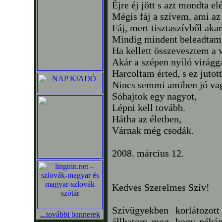
Éjre éj jött s azt mondta el
Mégis fáj a szívem, ami a
Fáj, mert tisztaszívből aka
Mindig mindent beleadtam
Ha kellett összevesztem a v
Akár a szépen nyíló virágga
Harcoltam érted, s ez jutott
Nincs semmi amiben jó va
Sóhajtok egy nagyot,
Lépni kell tovább.
Hátha az életben,
Várnak még csodák.
2008. március 12.
Kedves Szerelmes Szív!
Szívügyekben korlátozo
...további bannerek
állhatom meg, hogy néhán