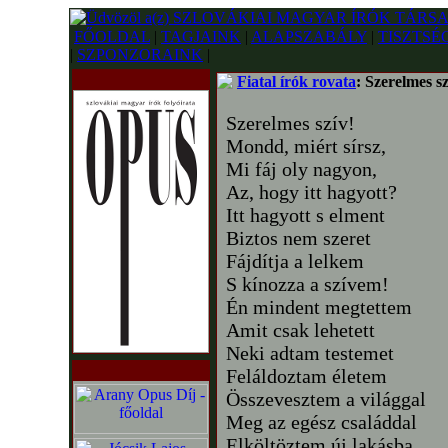
FŐOLDAL
|
TAGJAINK
|
ALAPSZABÁLY
|
TISZTSÉ
|
SZPONZORAINK
|
Fiatal írók rovata
: Szerelmes sz
Szerelmes szív!
Mondd, miért sírsz,
Mi fáj oly nagyon,
Az, hogy itt hagyott?
Itt hagyott s elment
Biztos nem szeret
Fájdítja a lelkem
S kínozza a szívem!
Én mindent megtettem
Amit csak lehetett
Neki adtam testemet
Feláldoztam életem
Összevesztem a világgal
Meg az egész családdal
Elköltöztem új lakásba