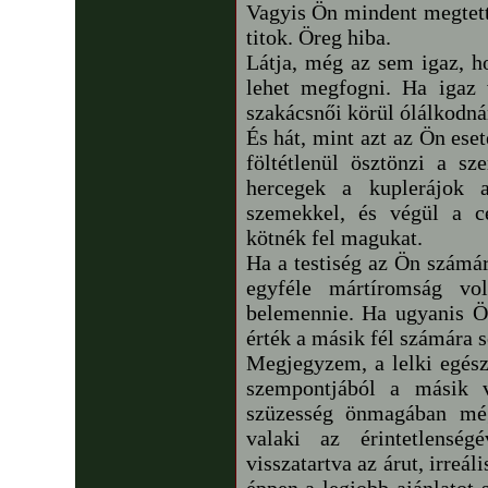
Vagyis Ön mindent megtett
titok. Öreg hiba.
Látja, még az sem igaz, ho
lehet megfogni. Ha igaz 
szakácsnői körül ólálkodná
És hát, mint azt az Ön eset
föltétlenül ösztönzi a sz
hercegek a kuplerájok a
szemekkel, és végül a c
kötnék fel magukat.
Ha a testiség az Ön számár
egyféle mártíromság vo
belemennie. Ha ugyanis Ön
érték a másik fél számára
Megjegyzem, a lelki egész
szempontjából a másik v
szüzesség önmagában még
valaki az érintetlensé
visszatartva az árut, irreál