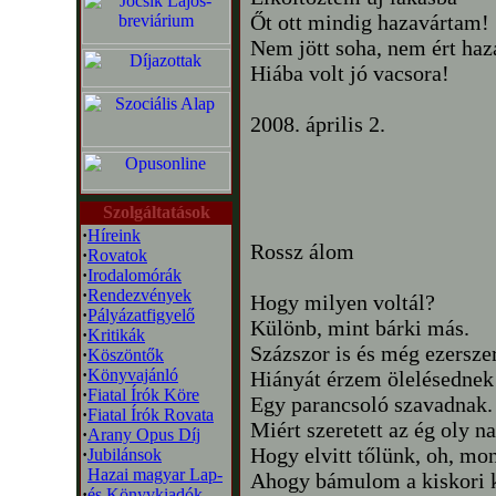
Őt ott mindig hazavártam!
Nem jött soha, nem ért haz
Hiába volt jó vacsora!
2008. április 2.
Szolgáltatások
·
Híreink
Rossz álom
·
Rovatok
·
Irodalomórák
·
Rendezvények
Hogy milyen voltál?
·
Pályázatfigyelő
Különb, mint bárki más.
·
Kritikák
Százszor is és még ezerszer
·
Köszöntők
·
Könyvajánló
Hiányát érzem ölelésednek
·
Fiatal Írók Köre
Egy parancsoló szavadnak.
·
Fiatal Írók Rovata
Miért szeretett az ég oly n
·
Arany Opus Díj
Hogy elvitt tőlünk, oh, mo
·
Jubilánsok
Hazai magyar Lap-
Ahogy bámulom a kiskori 
·
és Könyvkiadók