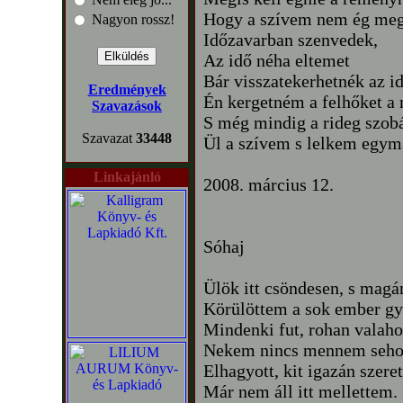
Hogy a szívem nem ég meg
Nagyon rossz!
Időzavarban szenvedek,
Az idő néha eltemet
Bár visszatekerhetnék az i
Eredmények
Én kergetném a felhőket a
Szavazások
S még mindig a rideg szo
Szavazat
33448
Ül a szívem s lelkem egym
Linkajánló
2008. március 12.
Sóhaj
Ülök itt csöndesen, s magá
Körülöttem a sok ember gy
Mindenki fut, rohan valaho
Nekem nincs mennem seho
Elhagyott, kit igazán szere
Már nem áll itt mellettem.