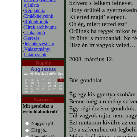
Szívem s lelkem felnevet.
ajánlata
Hogy örültél a gyermeked
·
Képgaléria
·
Emlékhelyeink
Ki érted majd’ elepedt.
·
Rólunk írták
Oh ég, miért tetted ezt?
·
Hírek archívuma
Örülnék ha reggel mikor f
·
Linkajánló
Itt ülnél s mondanád: Ne fé
·
Keresés
·
Jelentkezési lap
Hisz én itt vagyok veled…
Választmányi
·
határozatok
2008. március 12.
Naptár
Augusztus
Vas
Hét
Ked
Sze
Csü
Pén
Szo
1
Bús gondolat
2
3
4
5
6
7
8
9
10
11
12
13
14
15
16
17
18
19
20
21
22
23
24
25
26
27
28
29
30
31
Ég egy kis gyertya szobám
Szavazás
Benne még a remény szíve
Mit gondolsz a
Egy régi érzésre gondolok,
weboldalunkról?
Túl vagyok rajta, nem nagy
Ezt mutatom kívülre az em
Nagyon jó!
De a szívemben ott legbelü
Elég jó...
Mégis kell égnie a remény
Nem elég jó...