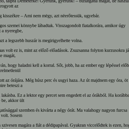
no, talpra Dëmëtërke! Gyerünk, gyerünk! – bíztatgatta magát, de haszta
rogyott az
g kisszékre – Ami nem mëgy, azt nëerőtessük, ugyebár.
os szemei könnybe lábadtak. Visszagondolt fiatalkorára, amikor úgy
t a nyeregbe,
zt a legszebb huszár is megirigyelhette volna.
s volt ez is, mint az előző előadások. Zsuzsanna folyton kurzusokra jár
e magát,
n, hogy haladni kell a korral. Sőt, jobb, ha az ember egy lépéssel elő
ürelmetlenül
tott az órájára. Még húsz perc és usgyi haza. Az út majdnem egy óra, öt 
mire beteszi a
a lakásba. Ez a lektor egy percet sem engedett el az órákból. Ha korább
e be, akkor ült
gatósággal szemben és kivárta a négy órát. Ma valahogy nagyon furcsa
 volt. Sosem
 szivesen magára a fiát a dédipapával. Gyakran viccelődtek is ezen, ho