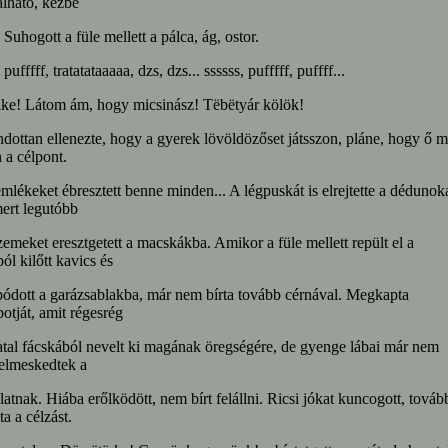
lható, kézbe
. Suhogott a füle mellett a pálca, ág, ostor.
 pufffff, tratatataaaaa, dzs, dzs... ssssss, pufffff, puffff...
ike! Látom ám, hogy micsinász! Tëbëtyár kölök!
ottan ellenezte, hogy a gyerek lövöldözőset játsszon, pláne, hogy ő 
 a célpont.
mlékeket ébresztett benne minden... A légpuskát is elrejtette a dédunok
mert legutóbb
emeket eresztgetett a macskákba. Amikor a füle mellett repült el a
ból kilőtt kavics és
ódott a garázsablakba, már nem bírta tovább cérnával. Megkapta
otját, amit régesrég
atal fácskából nevelt ki magának öregségére, de gyenge lábai már nem
elmeskedtek a
atnak. Hiába erőlködött, nem bírt felállni. Ricsi jókat kuncogott, továb
ta a célzást.