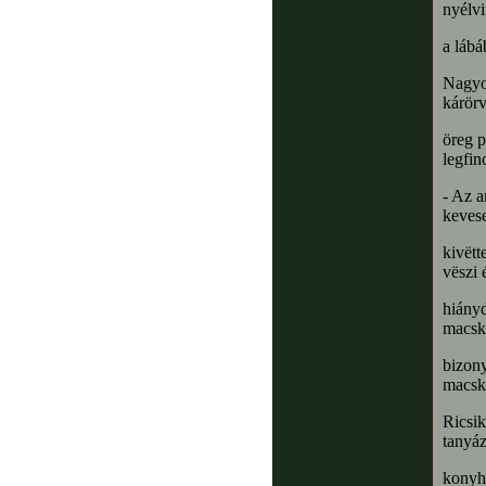
nyélvi
a lábá
Nagyot
kárör
öreg p
legfin
- Az 
kevese
kivëtt
vëszi 
hiányd
macsk
bizony
macsk
Ricsi
tanyá
konyhá