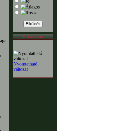
Parancsok
maga
a
Nyomtatható
változat
b