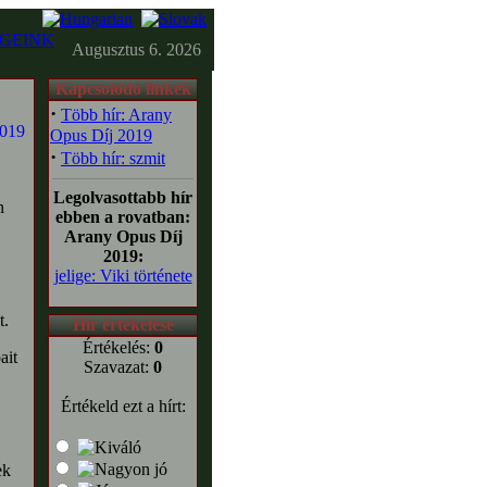
GEINK
Augusztus 6. 2026
Kapcsolódó linkek
·
Több hír: Arany
Opus Díj 2019
·
Több hír: szmit
Legolvasottabb hír
en
ebben a rovatban:
Arany Opus Díj
2019:
jelige: Viki története
t.
Hír értékelése
Értékelés:
0
ait
Szavazat:
0
Értékeld ezt a hírt:
ek