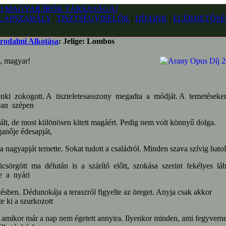
LAPSZABÁLY
|
TISZTSÉGVISELŐK
|
DÍJAINK
|
ELÉRHETŐSÉ
rodalmi Alkotása
: Jelige: Lombos
, magyar!
nki zokogott. A tiszteletesasszony megadta a módját. A temetések
ban szépen
ált, de most különösen kitett magáért. Pedig nem volt könnyű dolga.
anője édesapját,
a nagyapját temette. Sokat tudott a családról. Minden szava szívig hatol
csörgött ma délután is a szárító előtt, szokása szerint fekélyes láb
te a nyári
ésben. Dédunokája a teraszról figyelte az öreget. Anyja csak akkor
e ki a szurkozott
, amikor már a nap nem égetett annyira. Ilyenkor minden, ami fegyvern