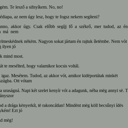
gëm. Te lesző a sifnyíkem. No, no!
édiapa, az nem úgy lesz, hogy te fogsz nekem segíteni?
anno, akkor úgy. Csak előbb segíjj fő a székrő, mer tudod, az é
m má nem
elmeskëdnek nëkëm. Nagyon sokat jártam én rajtuk íletëmbe. Nem vót
 ilyen jó
k mind most.
át te mesélted, hogy valamikor kocsis voltál.
, igaz. Mesétem. Tudod, az akkor vót, amikor kidëportátak minkët
szágba. Ott vótam
a uraságná. Napi két szelet kenyír vót a adagunk, néha mëg annyi së. 
ányszor
d a drága kënyerkít, të rakoncátlan! Mindënt mëg köll becsűnyi ídës
ykém! Ezt jó
zd mëg!