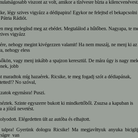
ulatságosabb viszont az volt, amikor a tízévesre bízta a kilencvenévest
ike, légy szives vigyázz a dédipapira! Egykor ne felejtsd el bekapcsolni
 Pátria Rádiót.
n meg melegítsd meg az ebédet. Megtalálod a hűtőben. Nagyapa, te m
zives vigyázz
ére, nehogy megint kivégezzen valamit! Ha nem muszáj, ne menj ki az
a, nehogy eless
sőkön, vagy menj inkább a spajzon keresztül. De mára úgy is nagy mel
enek, jobb
t maradtok míg hazaérek. Ricsike, te meg fogadj szót a dédiapának,
etted!? No szóval,
zatok egymásra! Puszi.
éztek. Szinte egyszerre bukott ki mindkettőből. Zsuzsa a kapuban is
ta a jóízű nevetést.
lyodott. Elégedetten ült az autóba és elhajtott.
 talpra! Gyerünk dologra Ricsike! Ma megjavíttyuk anyuka biciglij
csígre van