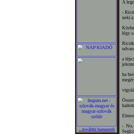
A legm
- Rics
neki a
Közbe
légy s
Ricsik
udvarr
a lépc
jelent
ha ben
megért
vigyáz
Összen
hallot
Elmoso
- No,
...további bannerek
Segíc