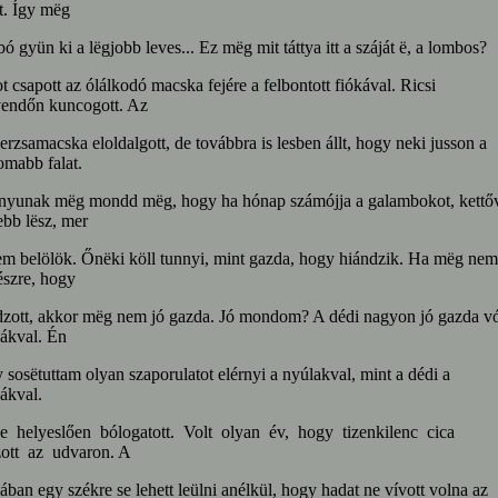
t. Így mëg
bó gyün ki a lëgjobb leves... Ez mëg mit táttya itt a száját ë, a lombos?
 csapott az ólálkodó macska fejére a felbontott fiókával. Ricsi
vendőn kuncogott. Az
erzsamacska eloldalgott, de továbbra is lesben állt, hogy neki jusson a
omabb falat.
anyunak mëg mondd mëg, hogy ha hónap számójja a galambokot, kettő
bb lësz, mer
em belölök. Őnëki köll tunnyi, mint gazda, hogy hiándzik. Ha mëg nem
észre, hogy
zott, akkor mëg nem jó gazda. Jó mondom? A dédi nagyon jó gazda vó
ákval. Én
 sosëtuttam olyan szaporulatot elérnyi a nyúlakval, mint a dédi a
ákval.
ke helyeslően bólogatott. Volt olyan év, hogy tizenkilenc cica
zott az udvaron. A
ban egy székre se lehett leülni anélkül, hogy hadat ne vívott volna az