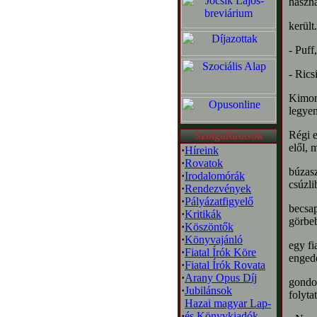
haszná
került
- Puff,
- Rics
Kimond
legyen
Régi e
Szolgáltatások
elől, 
·
Híreink
·
Rovatok
búzasz
·
Irodalomórák
csúzli
·
Rendezvények
·
Pályázatfigyelő
becsap
·
Kritikák
görbeb
·
Köszöntők
·
Könyvajánló
egy fi
·
Fiatal Írók Köre
enged
·
Fiatal Írók Rovata
·
Arany Opus Díj
gondol
·
Jubilánsok
folytat
Hazai magyar Lap-
·
és Könyvkiadók