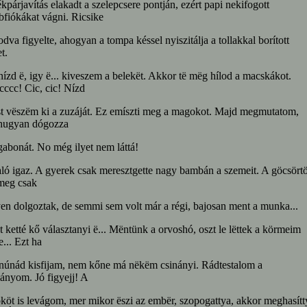
kpárjavítás elakadt a szelepcsere pontján, ezért papi nekifogott
fiókákat vágni. Ricsike
dva figyelte, ahogyan a tompa késsel nyiszitálja a tollakkal borított
t.
nízd ë, igy ë... kiveszem a belekët. Akkor të mëg hílod a macskákot.
ccc! Cic, cic! Nízd
t vëszëm ki a zuzáját. Ez emíszti meg a magokot. Majd megmutatom,
hugyan dógozza
 gabonát. No még ilyet nem láttá!
ló igaz. A gyerek csak meresztgette nagy bambán a szemeit. A göcsört
meg csak
en dolgoztak, de semmi sem volt már a régi, bajosan ment a munka...
ezt ketté kő választanyi ë... Mëntünk a orvoshó, oszt le lëttek a körmeim
... Ezt ha
núnád kisfijam, nem kőne má nëkëm csinányi. Rádtestalom a
ányom. Jó figyejj! A
öt is levágom, mer mikor ëszi az embër, szopogattya, akkor meghasítt