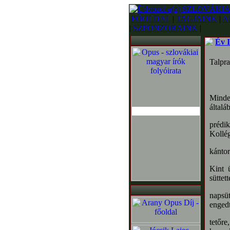
FŐOLDAL
|
TAGJAINK
|
A
|
SZPONZORAINK
|
Év I
Talpra
Minde
általá
prédik
Kollég
kántor
Kint ü
süttet
napsüt
engedt
tetőre