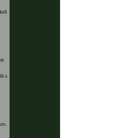
kell
tt
lt a
kre,