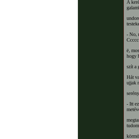
A keré
galamb
undoro
testeke
- No, 
Cccccc
ë, mos
hogy 
szít a
Hát va
ujjak 
serény
- Itt 
metéve
megta
tudom
körmök