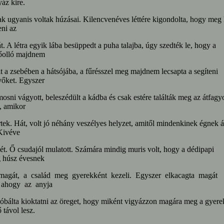
yáz kire.
k ugyanis voltak húzásai. Kilencvenéves léttére kigondolta, hogy meg 
ni az
t. A létra egyik lába besüppedt a puha talajba, úgy szedték le, hogy a
őolló majdnem
lt a zsebében a hátsójába, a fűrésszel meg majdnem lecsapta a segíteni
vőket. Egyszer
mosni vágyott, beleszédült a kádba és csak estére találták meg az átfagyo
, amikor
tek. Hát, volt jó néhány veszélyes helyzet, amitől mindenkinek égnek ál
Kivéve
ét. Ő csudajól mulatott. Számára mindig muris volt, hogy a dédipapi
g húsz évesnek
 magát, a család meg gyerekként kezeli. Egyszer elkacagta magát
 ahogy az anyja
bálta kioktatni az öreget, hogy miként vigyázzon magára meg a gyere
 távol lesz.