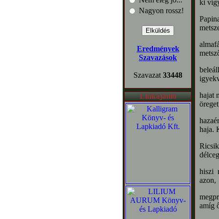
ki vig
Nagyon rossz!
Papina
metsze
almafá
Eredmények
metsz
Szavazások
beleál
Szavazat
33448
igyek
hajat 
Linkajánló
öreget
hazaér
haja. 
Ricsik
délce
hiszi
azon,
megpró
amíg ő