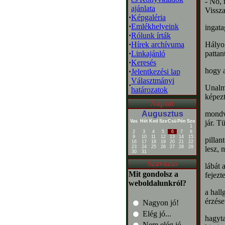
- No, 
ajánlata
Vissza
·
Képgaléria
·
Emlékhelyeink
ingata
·
Rólunk írták
·
Hírek archívuma
Hályog
·
Linkajánló
pattan
·
Keresés
hogy a
·
Jelentkezési lap
Választmányi
·
Unalma
határozatok
képezt
Naptár
Augusztus
mondvá
Vas
Hét
Ked
Sze
Csü
Pén
Szo
jár. T
1
2
3
4
5
6
7
8
9
10
11
12
13
14
15
pillan
16
17
18
19
20
21
22
23
24
25
26
27
28
29
lesz, 
30
31
Szavazás
lábát 
Mit gondolsz a
fejezt
weboldalunkról?
a hall
érzése
Nagyon jó!
Elég jó...
hagyta
Nem elég jó...