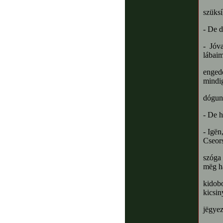
szüksí
- De d
- Jóv
lábai
enged
mindig
dógun
- De h
- Igën
Cseor
szóga 
mëg h
kidobo
kicsin
jëgye