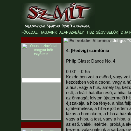
FŐOLDAL
|
TAGJAINK
|
ALAPSZABÁLY
|
TISZTSÉGVISELŐK
|
DÍJAI
: Jelige: 
Év Irodalmi Alkotása
4. (Hedvig) szimfónia
Philip Glass: Dance No. 4
0’ 00” – 0’ 55”
Kezdetben volt a csönd, vagy volt
kezdetben volt a csönd, vagy a hú
a hús, vagy a hús, amely fáj, kezd
eső, a leállíthatatlan eső, a hiba, 
az önmagát folyton újratermelő hiba
éjszakája, a hiba fénye, a hiba fel
újratermelése, a hiba eljött értem
lázas a homlokom, a hiba a házak 
vagy a hiba, a test, vagy a hiba, a 
az eső, valaki letérdel, próbálja e
kezem, valaki játszik a sárban, gy