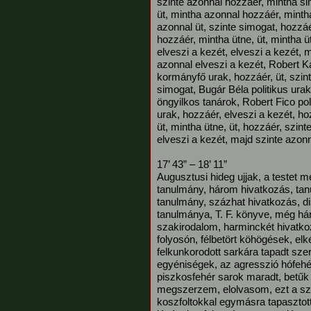
szinte azonnal hozzáér, mintha si
üt, mintha azonnal hozzáér, mintha
azonnal üt, szinte simogat, hozzáé
hozzáér, mintha ütne, üt, mintha üt
elveszi a kezét, elveszi a kezét, 
azonnal elveszi a kezét, Robert K
kormányfő urak, hozzáér, üt, szint
simogat, Bugár Béla politikus urak
öngyilkos tanárok, Robert Fico pol
urak, hozzáér, elveszi a kezét, ho
üt, mintha ütne, üt, hozzáér, szint
elveszi a kezét, majd szinte azon
17’ 43” – 18’ 11”
Augusztusi hideg ujjak, a testet 
tanulmány, három hivatkozás, tan
tanulmány, százhat hivatkozás, di
tanulmánya, T. F. könyve, még há
szakirodalom, harminckét hivatko
folyosón, félbetört köhögések, elk
felkunkorodott sarkára tapadt sz
egyéniségek, az agresszió hófehér,
piszkosfehér sarok maradt, betűk e
megszerzem, elolvasom, ezt a sz
koszfoltokkal egymásra tapasztott