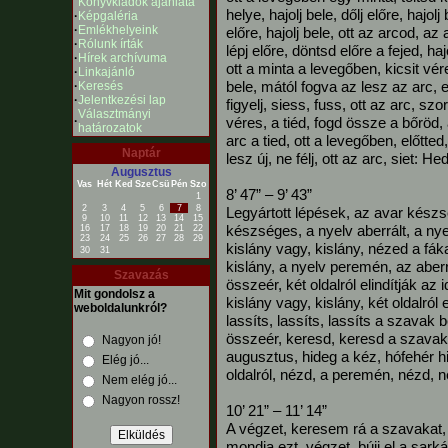
Könyvkiadók ajánlata
helye, hajolj bele, dőlj előre, hajolj 
·
Képgaléria
·
Emlékhelyeink
előre, hajolj bele, ott az arcod, az 
·
Rólunk írták
lépj előre, döntsd előre a fejed, haj
·
Hírek archívuma
ott a minta a levegőben, kicsit vér
·
Linkajánló
bele, mától fogva az lesz az arc, eg
·
Keresés
·
Jelentkezési lap
figyelj, siess, fuss, ott az arc, szo
Választmányi
·
véres, a tiéd, fogd össze a bőröd, a
határozatok
arc a tied, ott a levegőben, előtted, 
Naptár
lesz új, ne félj, ott az arc, siet: He
Augusztus
Vas
Hét
Ked
Sze
Csü
Pén
Szo
8’ 47” – 9’ 43”
1
2
3
4
5
6
7
8
Legyártott lépések, az avar készs
9
10
11
12
13
14
15
készséges, a nyelv aberrált, a nye
16
17
18
19
20
21
22
23
24
25
26
27
28
29
kislány vagy, kislány, nézed a fáka
30
31
kislány, a nyelv peremén, az aberrá
Szavazás
összeér, két oldalról elindítják az
Mit gondolsz a
kislány vagy, kislány, két oldalról 
weboldalunkról?
lassíts, lassíts, lassíts a szavak be
összeér, keresd, keresd a szavakat
Nagyon jó!
augusztus, hideg a kéz, hófehér hi
Elég jó...
oldalról, nézd, a peremén, nézd, 
Nem elég jó...
Nagyon rossz!
10’ 21” – 11’ 14”
A végzet, keresem rá a szavakat,
mondja ezt, végzet, bújj el a sarká