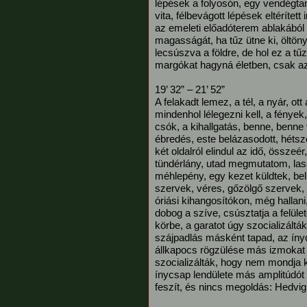
lépések a folyosón, egy vendégta
vita, félbevágott lépések eltérített
az emeleti előadóterem ablakából lá
magasságát, ha tűz ütne ki, öltöny
lecsúszva a földre, de hol ez a t
margókat hagyná életben, csak a
19’ 32” – 21’ 52”
A felakadt lemez, a tél, a nyár, ott
mindenhol lélegezni kell, a fények
csók, a kihallgatás, benne, benne
ébredés, este belázasodott, hétszer
két oldalról elindul az idő, össze
tündérlány, utad megmutatom, lass
méhlepény, egy kezet küldtek, belü
szervek, véres, gőzölgő szervek,
óriási kihangosítókon, még hallan
dobog a szíve, csúsztatja a felület
körbe, a garatot úgy szocializáltá
szájpadlás másként tapad, az íny
állkapocs rögzülése más izmokat f
szocializálták, hogy nem mondja k
ínycsap lendülete más amplitúdót
feszít, és nincs megoldás: Hedvig