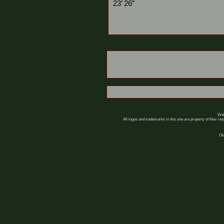
23’ 26”
Web
All logos and trademarks in this site are property of their r
Ol