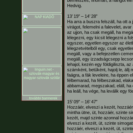
bemetszés, finoman, a hangot el
Hedvig.
13’ 19” – 14’ 28”
Ha arra a buszra felszáll, ha ott a 
virágot, felemelni a falevelet, avar a
az ujjon, ha csak megáll, ha megál
lélegezni, egy kicsit lélegezni a f
egyszer, egyetlen egyszer az élet
lélegzetvételből egy, csak egyetl
megáll, vagy a befejezetlen ceme
megáll, egy izzadságcsepp lecsoro
lehajol, kezén egy földigiliszta, a
számként, betűként, hajolj le, állj 
faágra, a fák leveleire, ha éppen 
félbemarad, ha félbeszakad, elaka
abbamarad, megszakad, eláll, ha elh
ha leáll, ha vége, ha leválik egy 
...további bannerek
15’ 09” – 16’ 47”
Hozzáér, elveszi a kezét, hozzáér,
mintha ütne, üt, hozzáér, szinte si
kezét, majd szinte azonnal hozzáér
elveszi a kezét, üt, szinte simogat
hozzáér, elveszi a kezét, üt, szint