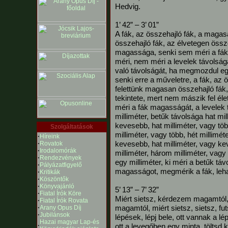
Hedvig.
1’ 42” – 3’ 01”
A fák, az összehajló fák, a magas
összehajló fák, az élvetegen össz
magassága, senki sem méri a fá
méri, nem méri a levelek távolság
való távolságát, ha megmozdul egye
senki erre a műveletre, a fák, az 
felettünk magasan összehajló fák,
tekintete, mert nem mászik fel éle
méri a fák magasságát, a levelek 
milliméter, betűk távolsága hat mil
kevesebb, hat milliméter, vagy töb
Szolgáltatások
milliméter, vagy több, hét millimét
·
Híreink
kevesebb, hat milliméter, vagy ke
·
Rovatok
·
Irodalomórák
milliméter, három milliméter, vag
·
Rendezvények
egy milliméter, ki méri a betűk tá
·
Pályázatfigyelő
magasságot, megmérik a fák, leha
·
Kritikák
·
Köszöntők
·
Könyvajánló
5’ 13” – 7’ 32”
·
Fiatal Írók Köre
Miért sietsz, kérdezem magamtól, 
·
Fiatal Írók Rovata
magamtól, miért sietsz, sietsz, fut
·
Arany Opus Díj
·
Jubilánsok
lépések, lépj bele, ott vannak a lépé
Hazai magyar Lap-és
·
ott a levegőben egy minta, töltsd ki