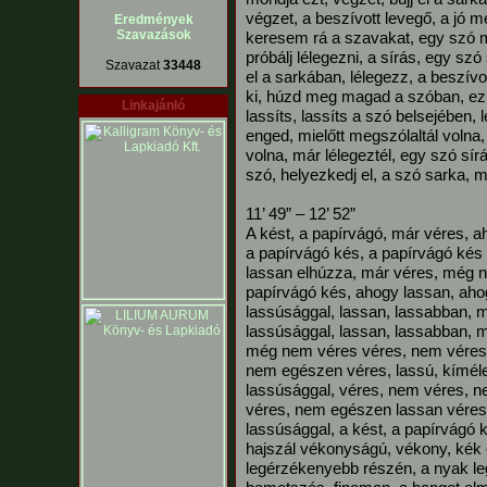
végzet, a beszívott levegő, a jó m
Eredmények
Szavazások
keresem rá a szavakat, egy szó mo
próbálj lélegezni, a sírás, egy szó
Szavazat
33448
el a sarkában, lélegezz, a beszív
ki, húzd meg magad a szóban, ez a
Linkajánló
lassíts, lassíts a szó belsejében, 
enged, mielőtt megszólaltál volna,
volna, már lélegeztél, egy szó sírá
szó, helyezkedj el, a szó sarka, m
11’ 49” – 12’ 52”
A kést, a papírvágó, már véres, 
a papírvágó kés, a papírvágó ké
lassan elhúzza, már véres, még 
papírvágó kés, ahogy lassan, aho
lassúsággal, lassan, lassabban, 
lassúsággal, lassan, lassabban, 
még nem véres véres, nem véres
nem egészen véres, lassú, kímélet
lassúsággal, véres, nem véres,
véres, nem egészen lassan véres,
lassúsággal, a kést, a papírvágó 
hajszál vékonyságú, vékony, kék er
legérzékenyebb részén, a nyak le