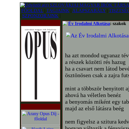
FŐOLDAL
|
TAGJAINK
|
ALAPSZABÁLY
|
TISZTSÉ
|
SZPONZORAINK
|
Év Irodalmi Alkotása
: szakok
ha azt mondod ugyanaz tév
a részek közötti rés hazug
ha a csavart nem látod bev
ösztönösen csak a zajra fut
mint a többször benyitott a
ahová ha véletlen benéz
a benyomás miként egy tab
majd az első látásra beég
nem figyelsz a szitura ked
hogyan változik a fényvisz