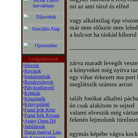
mi az ami tárul és elfed
vagy alkalmilag épp viszo
már nem először nem lele
a kulcsot ha táskád kiborul
-------------------------------
Szolgáltatások
zárva maradt levegőt vesze
·
Híreink
a könyveket még nyitva ta
·
Rovatok
egy vihar érkezett ma port
·
Irodalomórák
·
Rendezvények
meglátszik számos arcon
·
Pályázatfigyelő
·
Kritikák
talált fotókat alkalmi pácb
·
Köszöntők
·
Könyvajánló
én csak alakítom te sejted
·
Fiatal Írók Köre
valami elveszik még várta
·
Fiatal Írók Rovata
feketén lejmolunk türelmet
·
Arany Opus Díj
·
Jubilánsok
Hazai magyar Lap-
egymás képébe vágva kock
·
és Könyvkiadók