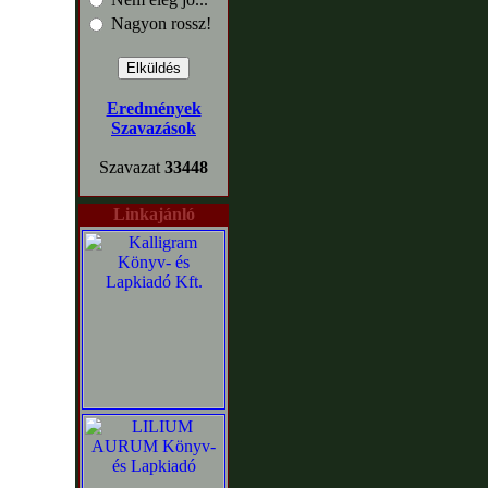
Nagyon rossz!
Eredmények
Szavazások
Szavazat
33448
Linkajánló