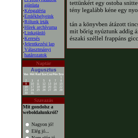
tettünkért egy ostoba snitte
ajánlata
tény legalább kéne egy ny
·
Képgaléria
·
Emlékhelyeink
·
Rólunk írták
tán a könyvben átázott tinc
·
Hírek archívuma
mit bőrig nyúztunk addig á
·
Linkajánló
északi széllel frappáns gicc
·
Keresés
·
Jelentkezési lap
Választmányi
·
határozatok
Naptár
Augusztus
Vas
Hét
Ked
Sze
Csü
Pén
Szo
1
2
3
4
5
6
7
8
9
10
11
12
13
14
15
16
17
18
19
20
21
22
23
24
25
26
27
28
29
30
31
Szavazás
Mit gondolsz a
weboldalunkról?
Nagyon jó!
Elég jó...
Nem elég jó...