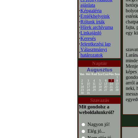
ajánlata
betörj
·
Képgaléria
bolyon
·
Emlékhelyeink
esténk
·
Rólunk írták
chatpa
·
Hírek archívuma
fajta,
·
Linkajánló
egy ki
·
Keresés
·
Jelentkezési lap
Választmányi
szava
·
határozatok
Larána
minden
Naptár
Menjek
Augusztus
képes 
Vas
Hét
Ked
Sze
Csü
Pén
Szo
gondol
1
2
3
4
5
6
7
8
arról 
9
10
11
12
13
14
15
16
17
18
19
20
21
22
neki, 
23
24
25
26
27
28
29
messze
30
31
egyedü
Szavazás
Mit gondolsz a
weboldalunkról?
Nagyon jó!
Elég jó...
Nem elég jó...