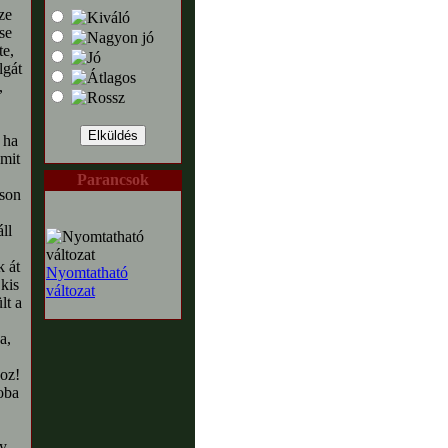
ze
se
te,
lgát
,
 ha
amit
Parancsok
oson
ll
 át
Nyomtatható
kis
változat
lt a
a,
boz!
oba
y