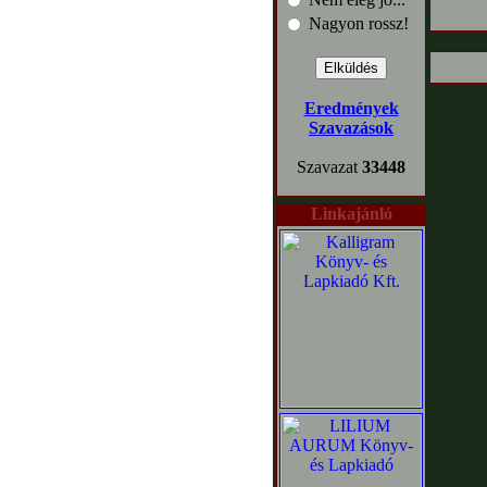
Nagyon rossz!
Eredmények
Szavazások
Szavazat
33448
Linkajánló