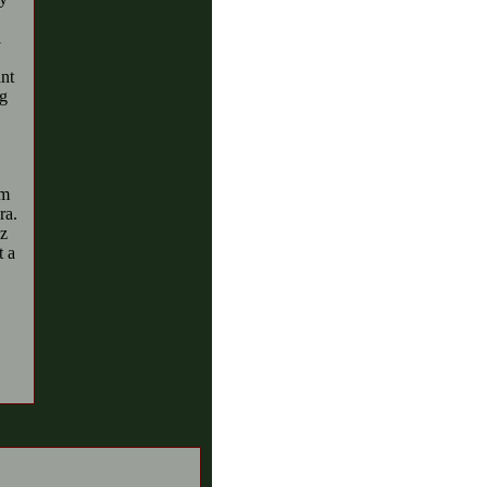
l
nt
eg
em
ra.
z
t a