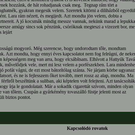
enek hozzánk, de hát rohadjanak csak meg. Tegnap rám tört a
ghatnék, gyakran megesik velem. Szeretek kitörni a diliházból egyedü
ént. Lara rám nézett, és megijedt. Azt mondta jön velem, dobta a
rtnereit. A jó kocsmák mindig messze vannak, nekünk marad a lepukka
 persze amúgy sincs sok pénzünk, csóróknak megteszi a vizezett bor, m
s lejárt
tosságú mogyoró. Még szerencse, hogy undorodtam tőle, mondtam
k. Azt mondta, hogy ennyi éves kapcsolatot nem fog felrúgni, de nek
 képességem meg van arra, hogy elcsábítsam. Elhívott a Hattyúk Tavá
, művelődjek vele, mert mi lesz velem a porfészekben. Lara mindenhe
jó pofát vágni, de ezt most bátorítólag szánta. Ne járjam körbe ugyanaz
atsort, és ne is fejlesszem őket tovább, mert rossz az alap, mondta. Ma
a férfiről beszéltünk a suliban, aki képtelen volt felejteni. Azt tanácsolták
hogy írja le gondolatait. Már a sokadik cigarettát szívom, minden olyan
 van tőlem. Csupán a gyárkémény tovaszálló füstje jelenti most az
li biztos pontot.
Kapcsolódó rovatok