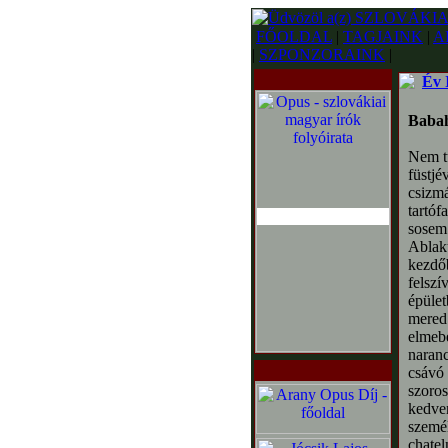
FŐOLDAL
|
TAGJAINK
|
A
|
SZPONZORAINK
|
Év 
Baba
Nem tú
füstjé
csizmá
tartóf
sosem 
Ablak
kezdőb
felszí
épület
mered 
elmebe
naranc
csávó 
szoros
kedven
személ
chatel