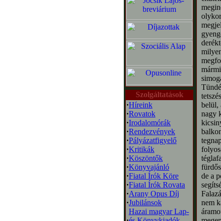
megind
olykor
megjel
gyengé
derékt
milyen
megfog
mármin
simoga
Tündér
Szolgáltatások
tetszé
·
Híreink
belül,
·
Rovatok
nagy k
·
Irodalomórák
kicsin
·
Rendezvények
balkon
·
Pályázatfigyelő
tegnap
·
Kritikák
folyos
·
Köszöntők
téglaf
·
Könyvajánló
fürdős
·
Fiatal Írók Köre
de a p
·
Fiatal Írók Rovata
segíts
·
Arany Opus Díj
Falazá
·
Jubilánsok
nem ka
Hazai magyar Lap-
áramot
·
és Könyvkiadók
megemé