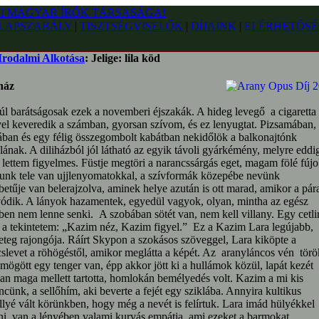
LAPSZABÁLY
|
TISZTSÉGVISELŐK
|
DÍJAINK
|
ELÉRHETŐSÉ
Irodalmi Alkotása
: Jelige: lila köd
ház
l barátságosak ezek a novemberi éjszakák. A hideg levegő a cigaretta
vel keveredik a számban, gyorsan szívom, és ez lenyugtat. Pizsamában,
ban és egy félig összegombolt kabátban nekidőlök a balkonajtónk
alának. A diliházból jól látható az egyik távoli gyárkémény, melyre eddi
lettem figyelmes. Füstje megtöri a narancssárgás eget, magam fölé fújo
unk tele van ujjlenyomatokkal, a szívformák közepébe nevünk
etűje van belerajzolva, aminek helye azután is ott marad, amikor a pár
vódik. A lányok hazamentek, egyedül vagyok, olyan, mintha az egész
ben nem lenne senki. A szobában sötét van, nem kell villany. Egy cetli
a tekintetem: „Kazim néz, Kazim figyel.” Ez a Kazim Lara legújabb,
teg rajongója. Ráírt Skypon a szokásos szöveggel, Lara kiköpte a
slevet a röhögéstől, amikor meglátta a képét. Az aranyláncos vén törö
mögött egy tenger van, épp akkor jött ki a hullámok közül, lapát kezét
an maga mellett tartotta, homlokán bemélyedés volt. Kazim a mi kis
cünk, a sellőhím, aki beverte a fejét egy sziklába. Annyira kultikus
lyé vált körünkben, hogy még a nevét is felírtuk. Lara imád hülyékkel
ni, van a lényében valami kurvás empátia, ami ezeket a barmokat