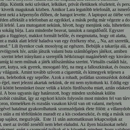
ítja. Kiöntik neki szívüket, lelküket, privát életüknek részleteit, és pers
 kiverik maguknak közben. Amikor Lara legutóbb telefonált, az ismerő
ent neki a képernyőn élőben, de hangot levette. A laptopot az ölébe vet
den affektált a telefonban az egyikkel, a másik pedig már végezte a do
ól lefelé. Lara mutogatott nekünk, hívott, hogy menjünk oda, hihetetlen
 sokáig bírja. Lara mindenbe beavat, tanulok a rangidőstől. Egyszer
ta a függönyt, makkot formált belőle, és megmutatta, hogy ott alatta,
t a makk alatt lefelé haladva van egy érzékeny rész, „ Na, azt szeretik,
tod.” Lili ilyenkor csak mosolyog az egészen. Bebújik a takarója alá, 
völgynek hív, aztán játszik valami buta számítógépes játékot, amiben
s szerint lehet irányítani a szereplők hétköznapi magánéletét egy kisvár
 amíg ki nem múlnak a játék időszámítása szerint. Virtuális családi ház,
ert, kutya, sok gyerek, mosogató férj, na meg a falloszkirakat, és összeá
y világunk. Amint tovább szívom a cigarettát, és kimegyek teljesen a
ra, belebotlok egy seprőbe. Azok a rohadt, pofátlan szomszédok dobták
 éjjel, mert jelezni akartak nekünk, de mi nem nyitottunk ki. Eddig egy 
ó kötött bennünket össze velük a közös fürdőszoba miatt, aztán odakerü
al. A boss ugyanis úgy határozott, hogy minden szobának külön
zobát csináltat, így az egykori közös folyosón most minden fel van túrv
oron, törmeléken és rozsdás vasakon kívül van ott valami, melynek
égével hatalmat gyakorolhatunk szomszédjaink élete fölött: a villanydo
s után a mi térfelünkön maradt ez a kis csodaeszköz, és míg a másik sz
p sajátot, megszívják. Este 11 után automatikusan lekapcsoljuk az
, mert az üvöltő zenétől nem lehet elaludni. Az ilyen húzásokat nehéz
szteni, ezért a szomszéd tyúkok el is követtek mindent, hogy valahog