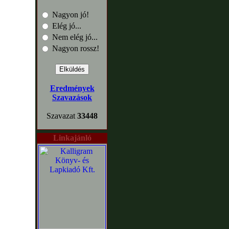
Nagyon jó!
Elég jó...
Nem elég jó...
Nagyon rossz!
Eredmények
Szavazások
Szavazat
33448
Linkajánló