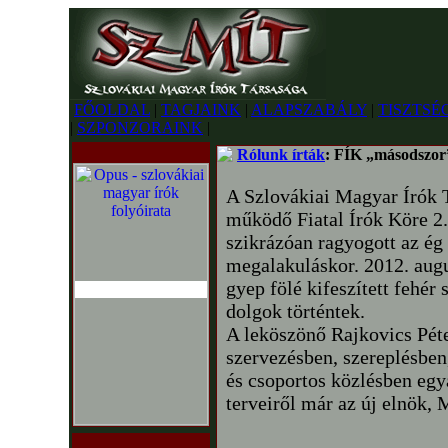
FŐOLDAL
|
TAGJAINK
|
ALAPSZABÁLY
|
TISZTSÉ
|
SZPONZORAINK
|
Rólunk írták
: FÍK „másodszor
A Szlovákiai Magyar Írók 
működő Fiatal Írók Köre 2
szikrázóan ragyogott az ég 
megalakuláskor. 2012. aug
gyep fölé kifeszített fehér 
dolgok történtek.
A leköszönő Rajkovics Péte
szervezésben, szereplésben
és csoportos közlésben egya
terveiről már az új elnök, 