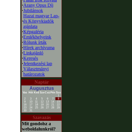
·
Arany Opus Díj
·
Jubilánsok
Hazai magyar Lap-
·
és Könyvkiadók
ajánlata
·
Képgaléria
·
Emlékhelyeink
·
Rólunk írták
·
Hírek archívuma
·
Linkajánló
·
Keresés
·
Jelentkezési lap
Választmányi
·
határozatok
Naptár
Augusztus
Vas
Hét
Ked
Sze
Csü
Pén
Szo
1
2
3
4
5
6
7
8
9
10
11
12
13
14
15
16
17
18
19
20
21
22
23
24
25
26
27
28
29
30
31
Szavazás
Mit gondolsz a
weboldalunkról?