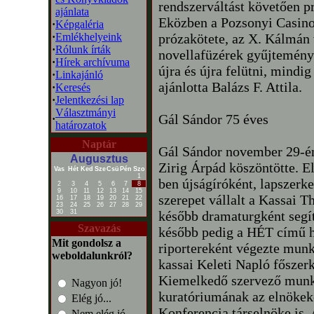
rendszerváltást követően p
ajánlata
Eközben a Pozsonyi Casino
·
Képgaléria
·
Emlékhelyeink
prózakötete, az X. Kálmán 
·
Rólunk írták
novellafüzérek gyűjtemény
·
Hírek archívuma
újra és újra felütni, mindig
·
Linkajánló
ajánlotta Balázs F. Attila.
·
Keresés
·
Jelentkezési lap
Választmányi
Gál Sándor 75 éves
·
határozatok
Naptár
Gál Sándor november 29-én t
Augusztus
Zirig Árpád köszöntötte. E
Vas
Hét
Ked
Sze
Csü
Pén
Szo
1
ben újságíróként, lapszerke
2
3
4
5
6
7
8
9
10
11
12
13
14
15
szerepet vállalt a Kassai Th
16
17
18
19
20
21
22
23
24
25
26
27
28
29
30
31
később dramaturgként segít
Szavazás
később pedig a HÉT című he
Mit gondolsz a
riportereként végezte munk
weboldalunkról?
kassai Keleti Napló főszer
Kiemelkedő szervező munká
Nagyon jó!
kuratóriumának az elnökek
Elég jó...
Konferencia társelnöke i
Nem elég jó...