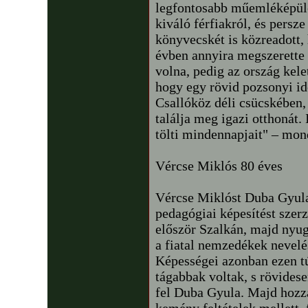
legfontosabb műemléképülete
kiváló férfiakról, és persze
könyvecskét is közreadott,
évben annyira megszerette e
volna, pedig az ország kelet
hogy egy rövid pozsonyi id
Csallóköz déli csücskében,
találja meg igazi otthonát. I
tölti mindennapjait" – mo
Vércse Miklós 80 éves
Vércse Miklóst Duba Gyula
pedagógiai képesítést szerze
először Szalkán, majd nyu
a fiatal nemzedékek nevelésé
Képességei azonban ezen tú
tágabbak voltak, s rövidesen
fel Duba Gyula. Majd hozzát