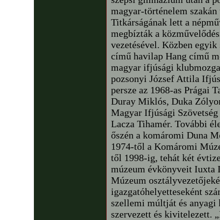
magyar-történelem szakán
Titkárságának lett a népmű
megbízták a közművelődési
vezetésével. Közben egyik 
című havilap Hang című me
magyar ifjúsági klubmozgal
pozsonyi József Attila Ifjú
persze az 1968-as Prágai Ta
Duray Miklós, Duka Zólyom
Magyar Ifjúsági Szövetség 
Lacza Tihamér. További él
őszén a komáromi Duna Me
1974-től a Komáromi Múze
től 1998-ig, tehát két évti
múzeum évkönyveit Iuxta
Múzeum osztályvezetőjekén
igazgatóhelyetteseként szá
szellemi múltját és anyagi 
szervezett és kivitelezett.