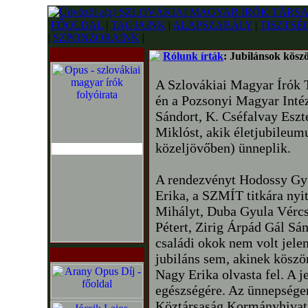
FŐOLDAL
|
TAGJAINK
|
ALAPSZABÁLY
|
TISZTSÉ
|
SZPONZORAINK
|
Rólunk írták
: Jubilánsok kösz
A Szlovákiai Magyar Írók T
én a Pozsonyi Magyar Intéz
Sándort, K. Cséfalvay Eszt
Miklóst, akik életjubileum
közeljövőben) ünneplik.
A rendezvényt Hodossy Gy
Erika, a SZMÍT titkára ny
Mihályt, Duba Gyula Vércse
Pétert, Zirig Árpád Gál Sá
családi okok nem volt jele
jubiláns sem, akinek köszö
Nagy Erika olvasta fel. A j
egészségére. Az ünnepsége
Köztársaság Kormányhivata