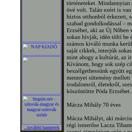
történeteket. Mindannyian 
övé volt. Talán ezért is va
biztos otthonból érkezett, s
szabad gondolkodással – m
Erzsébet, aki az Új Nőben 
sokan hívják, idén tölti be 
számos kiváló munka kerül
saját cikkek, interjúk soka
mint ahogy a kultúrát, az ir
Kívánom, hogy sok szép cik
beszélgethessünk együtt e
mennyei sütemény mellett u
irodalomról, életekről, sor
köszöntötte Póda Erzsébet.
Mácza Mihály 70 éves
Mácza Mihályt, aki március 
régi ismerőse Lacza Tiham
...további bannerek
szepsi gimnázium után a 