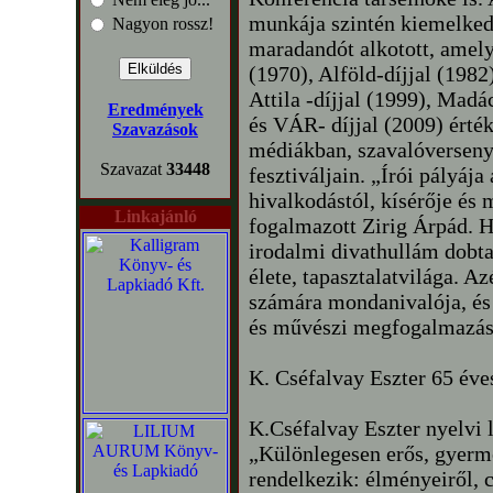
munkája szintén kiemelked
Nagyon rossz!
maradandót alkotott, amely
(1970), Alföld-díjjal (1982)
Attila -díjjal (1999), Mad
Eredmények
és VÁR- díjjal (2009) érté
Szavazások
médiákban, szavalóversenye
Szavazat
33448
fesztiváljain. „Írói pályáj
hivalkodástól, kísérője és 
Linkajánló
fogalmazott Zirig Árpád. 
irodalmi divathullám dobta 
élete, tapasztalatvilága. A
számára mondanivalója, és
és művészi megfogalmazása, 
K. Cséfalvay Eszter 65 éve
K.Cséfalvay Eszter nyelvi le
„Különlegesen erős, gyerme
rendelkezik: élményeiről, 