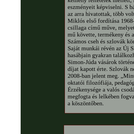
kemény feltételek mellett, f
eszményeit képviselni. S b
az arra hivatottak, több vol
Miklós első fordítása 196
csillaga című műve, melyet
mű követte, termékeny és av
Számos cseh és szlovák kön
Saját munkái révén az Új S
hasábjain gyakran találkozh
Simon-Júda vásárok történe
díjat kapott érte. Szlovák 
2008-ban jelent meg. „Min
oktatói filozófiája, pedagó
Érzékenysége a valós csodá
megfogta és lelkében fogva
a köszöntőben.