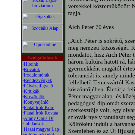
versekkel közreműködött Na
tagja.
Aich Péter 70 éves
„Aich Péter is sokrétű, sz
meg nemzeti közösségét. Ki
mondatot, hisz Aich Péter t
Szolgáltatások
három kultúra hatott rá, h
·
Híreink
gyermekként magától értető
·
Rovatok
toleranciát is, amely mind
·
Irodalomórák
·
Rendezvények
fellelhető Temesvártól Kass
·
Pályázatfigyelő
köszöntőjében. Életútja fe
·
Kritikák
Péter magyar alap- és közé
·
Köszöntők
·
Könyvajánló
pedagógusi diplomát szerze
·
Fiatal Írók Köre
szerkesztője volt, egy oly
·
Fiatal Írók Rovata
szlovák nyelv tanulását seg
·
Arany Opus Díj
Költőként indult a hatvana
·
Jubilánsok
Hazai magyar Lap-
Szemlében és az Új Ifjúság
·
és Könyvkiadók