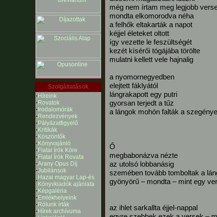
még nem írtam meg legjobb vers
mondta elkomorodva néha
a felhők eltakarták a napot
kéjjel életeket oltott
így vezette le feszültségét
kezét kísérői tógájába törölte
mulatni kellett vele hajnalig
a nyomornegyedben
elejtett fáklyától
Szolgáltatások
lángrakapott egy putri
·
Híreink
gyorsan terjedt a tűz
·
Rovatok
·
Irodalomórák
a lángok mohón falták a szegénye
·
Rendezvények
·
Pályázatfigyelő
·
Kritikák
·
Köszöntők
·
Könyvajánló
Ő
·
Fiatal Írók Köre
megbabonázva nézte
·
Fiatal Írók Rovata
az utolsó lobbanásig
·
Arany Opus Díj
·
Jubilánsok
szemében tovább tomboltak a lán
Hazai magyar Lap-és
·
gyönyörű – mondta – mint egy ve
Könyvkiadók ajánlata
·
Képgaléria
·
Emlékhelyeink
·
Rólunk írták
az ihlet sarkallta éjjel-nappal
·
Hírek archívuma
egyre szebbek ezek a versek – 