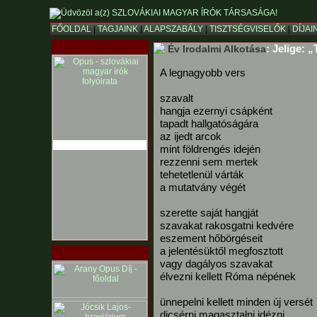
FŐOLDAL
|
TAGJAINK
|
ALAPSZABÁLY
|
TISZTSÉGVISELŐK
|
DÍJAI
: Jelige: 
Év Irodalmi Alkotása
A legnagyobb vers
szavalt
hangja ezernyi csápként
tapadt hallgatóságára
az ijedt arcok
mint földrengés idején
rezzenni sem mertek
tehetetlenül várták
a mutatvány végét
szerette saját hangját
szavakat rakosgatni kedvére
eszement hőbörgéseit
a jelentésüktől megfosztott
vagy dagályos szavakat
élvezni kellett Róma népének
ünnepelni kellett minden új versét
dicsérni magasztalni idézni