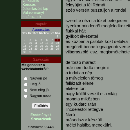
·
Linkajánló
felgyújtotta fél Rómát
·
Keresés
·
Jelentkezési lap
szép versért pusztuljon a ronda!
Választmányi
·
határozatok
szerette nézni a tüzet betegesen
Naptár
ilyenkor mindenről megfeledkezet
Augusztus
fiúkkal hált
Vas
Hét
Ked
Sze
Csü
Pén
Szo
gyilkolt élvezettel
1
2
3
4
5
6
7
8
és közben a paloták közt sétálva
9
10
11
12
13
14
15
megérett benne legnagyobb verse
16
17
18
19
20
21
22
23
24
25
26
27
28
29
világraszóló lesz, megismételhete
30
31
Szavazás
de torzó maradt
Mit gondolsz a
már nem tudta megírni
weboldalunkról?
a tudatlan nép
a műveletlen tömeg
Nagyon jó!
fellázadt ellene
Elég jó...
életére tört
Nem elég jó...
nagy költőt veszít el a világ
Nagyon rossz!
mondta miközben
egy kudarc után
lincseléstől rettegve
Néró
Eredmények
Szavazások
másodszor készült
méltó halálba menekülni.
Szavazat
33448