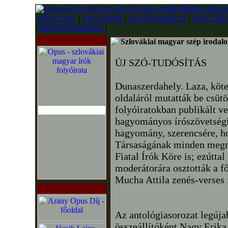
FŐOLDAL
|
TAGJAINK
|
ALAPSZABÁLY
|
TISZTSÉ
|
SZPONZORAINK
|
Szlovákiai magyar szép irodal
ÚJ SZÓ-TUDÓSÍTÁS
Dunaszerdahely. Laza, köt
oldaláról mutatták be csütö
folyóiratokban publikált ve
hagyományos írószövetségi 
hagyomány, szerencsére, h
Társaságának minden megmo
Fiatal Írók Köre is; ezútta
moderátorára osztották a f
Mucha Attila zenés-verses f
Az antológiasorozat legúja
összeállítóként Nagy Erika 