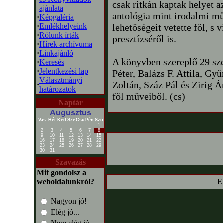
csak ritkán kaptak helyet a
ajánlata
antológia mint irodalmi mű
·
Képgaléria
·
Emlékhelyeink
lehetőségeit vetette föl, s v
·
Rólunk írták
presztízséről is.
·
Hírek archívuma
·
Linkajánló
A könyvben szereplő 29 sze
·
Keresés
·
Jelentkezési lap
Péter, Balázs F. Attila, Gy
Választmányi
Zoltán, Száz Pál és Zirig Á
·
határozatok
föl műveiből. (cs)
Naptár
Augusztus
Vas
Hét
Ked
Sze
Csü
Pén
Szo
1
2
3
4
5
6
7
8
9
10
11
12
13
14
15
16
17
18
19
20
21
22
23
24
25
26
27
28
29
30
31
Szavazás
Mit gondolsz a
weboldalunkról?
E
Nagyon jó!
Elég jó...
Nem elég jó...