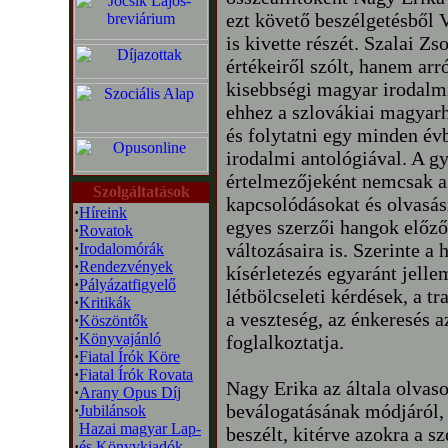
ezt követő beszélgetésből 
is kivette részét. Szalai Zs
értékeiről szólt, hanem arr
kisebbségi magyar irodalmi
ehhez a szlovákiai magyar
és folytatni egy minden é
irodalmi antológiával. A g
értelmezőjeként nemcsak a
Szolgáltatások
kapcsolódásokat és olvasási
·
Híreink
egyes szerzői hangok előző
·
Rovatok
változásaira is. Szerinte 
·
Irodalomórák
·
Rendezvények
kísérletezés egyaránt jelle
·
Pályázatfigyelő
létbölcseleti kérdések, a t
·
Kritikák
a veszteség, az énkeresés a
·
Köszöntők
·
Könyvajánló
foglalkoztatja.
·
Fiatal Írók Köre
·
Fiatal Írók Rovata
Nagy Erika az általa olvaso
·
Arany Opus Díj
beválogatásának módjáról, v
·
Jubilánsok
Hazai magyar Lap-
beszélt, kitérve azokra a 
·
és Könyvkiadók