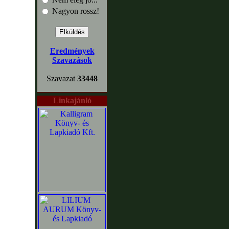
Nagyon rossz!
Eredmények
Szavazások
Szavazat
33448
Linkajánló